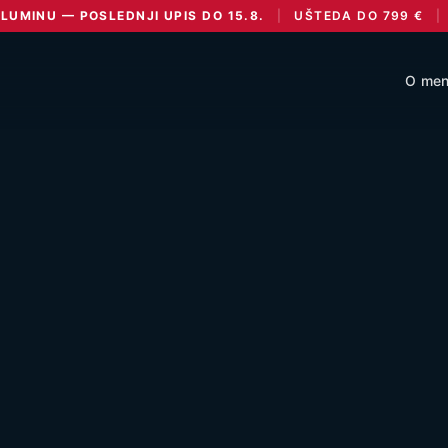
UMINU — POSLEDNJI UPIS DO 15.8.
|
UŠTEDA DO
799
€
|
O men