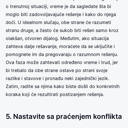
o trenutnoj situaciji, vreme je da sagledate šta bi
moglo biti zadovoljavajuće rešenje i kako do njega
doći. U idealnom slučaju, obe strane će razumeti
stranu druge, a često će sukob biti rešen samo kroz
olakšan, otvoren dijalog. Međutim, ako situacija
zahteva dalje rešavanje, moraćete da se uključite i
pomognete im da pregovaraju o razumnom rešenju.
Ova faza može zahtevati određeno vreme i trud, jer
bi trebalo da obe strane ostave po strani svoje
razlike i stavove i pronađu neki zajednički jezik.
Zatim, radite sa njima kako biste došli do konkretnih
koraka koji će rezultirati postizanjem rešenja.
5. Nastavite sa praćenjem konflikta