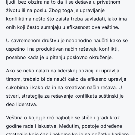
ljudi, bez obzira na to da li se dešava u privatnom
životu ili na poslu. Zbog toga je upravljanje
konfliktima nešto što zaista treba savladati, iako ima
onih koji često sumnjaju u efikasnost ove veštine.
U savremenom društvu je neophodno naučiti kako se
uspešno i na produktivan način rešavaju konflikti,
posebno kada je u pitanju poslovno okruženje.
Ako se neko nalazi na liderskoj poziciji ili upravlja
timom, trebalo bi da nauči kako da efikasno upravlja
sukobima i kako da ih na kreativan način rešava. U
stvari, strategija za rešavanje konflikata suštinski je
deo liderstva.
Veština o kojoj je reč najbolje se stiče i gradi kroz
godine rada i iskustva. Međutim, postoje određene
strategije koje čak i nekome ko je na početku karijere