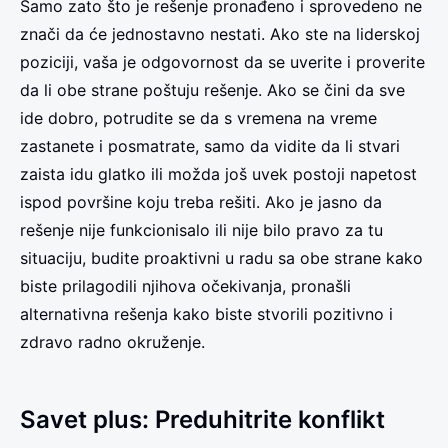
Samo zato što je rešenje pronađeno i sprovedeno ne
znači da će jednostavno nestati. Ako ste na liderskoj
poziciji, vaša je odgovornost da se uverite i proverite
da li obe strane poštuju rešenje. Ako se čini da sve
ide dobro, potrudite se da s vremena na vreme
zastanete i posmatrate, samo da vidite da li stvari
zaista idu glatko ili možda još uvek postoji napetost
ispod površine koju treba rešiti. Ako je jasno da
rešenje nije funkcionisalo ili nije bilo pravo za tu
situaciju, budite proaktivni u radu sa obe strane kako
biste prilagodili njihova očekivanja, pronašli
alternativna rešenja kako biste stvorili pozitivno i
zdravo radno okruženje.
Savet plus: Preduhitrite konflikt