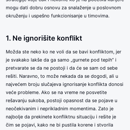
mogu dati dobru osnovu za snalaženje u poslovnom
okruženju i uspešno funkcionisanje u timovima.
1. Ne ignorišite konflikt
Možda ste neko ko ne voli da se bavi konfliktom, jer
je svakako lakše da ga samo „gurnete pod tepih” i
pretvarate se da ne postoji i da će se sam od sebe
rešiti. Naravno, to može nekada da se dogodi, ali u
najvećem broju slučajeva ignorisanje konflikta donosi
veće probleme. Ako se na vreme ne posvetite
rešavanju sukoba, postoji opasnost da se pojave u
neočekivanim i neprikladnim momentima. Zato je
najbolje da prekinete konfliktnu situaciju i rešite je
čim se pojavi, kako ne bi pustila korene i stvorila