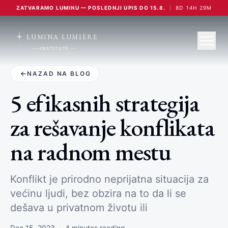
ZATVARAMO LUMINU — POSLEDNJI UPIS DO 15.8.
|
8
D
14
H
29
M
LUMINA LUMIÈRE
INSTITUTE
NAZAD NA BLOG
5 efikasnih strategija
za rešavanje konflikata
na radnom mestu
Konflikt je prirodno neprijatna situacija za
većinu ljudi, bez obzira na to da li se
dešava u privatnom životu ili
Dec 15, 2023
·
4
minutes reading