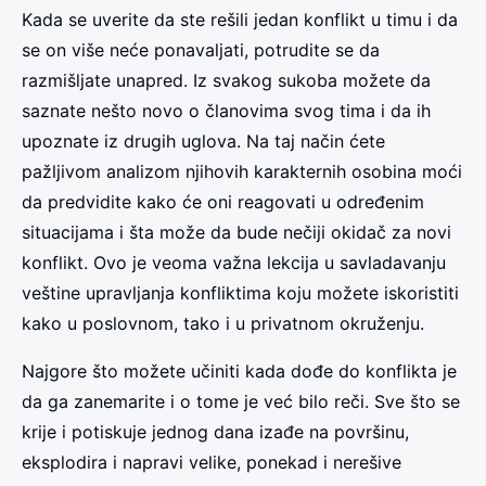
Kada se uverite da ste rešili jedan konflikt u timu i da
se on više neće ponavaljati, potrudite se da
razmišljate unapred. Iz svakog sukoba možete da
saznate nešto novo o članovima svog tima i da ih
upoznate iz drugih uglova. Na taj način ćete
pažljivom analizom njihovih karakternih osobina moći
da predvidite kako će oni reagovati u određenim
situacijama i šta može da bude nečiji okidač za novi
konflikt. Ovo je veoma važna lekcija u savladavanju
veštine upravljanja konfliktima koju možete iskoristiti
kako u poslovnom, tako i u privatnom okruženju.
Najgore što možete učiniti kada dođe do konflikta je
da ga zanemarite i o tome je već bilo reči. Sve što se
krije i potiskuje jednog dana izađe na površinu,
eksplodira i napravi velike, ponekad i nerešive