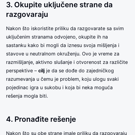
3. Okupite uključene strane da
razgovaraju
Nakon što iskoristite priliku da razgovarate sa svim
uključenim stranama odvojeno, okupite ih na
sastanku kako bi mogli da iznesu svoja mišljenja i
stavove u neutralnom okruženju. Ovo je vreme za
razmišljanje, aktivno slušanje i otvorenost za različite
perspektive –
cilj
je da se dođe do zajedničkog
razumevanja u čemu je problem, koju ulogu svaki
pojedinac igra u sukobu i koja bi neka moguća
rešenja mogla biti.
4. Pronađite rešenje
Nakon što su obe strane imale priliku da razgovaraju