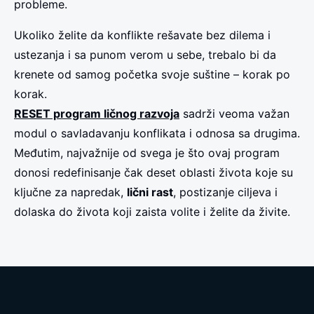
probleme.
Ukoliko želite da konflikte rešavate bez dilema i
ustezanja i sa punom verom u sebe, trebalo bi da
krenete od samog početka svoje suštine – korak po
korak.
RESET program ličnog razvoja
sadrži veoma važan
modul o savladavanju konflikata i odnosa sa drugima.
Međutim, najvažnije od svega je što ovaj program
donosi redefinisanje čak deset oblasti života koje su
ključne za napredak,
lični rast
, postizanje ciljeva i
dolaska do života koji zaista volite i želite da živite.