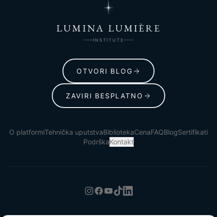
LUMINA LUMIÈRE
INSTITUTE
OTVORI BLOG
ZAVIRI BESPLATNO
O platformi
Tehnička uputstva
Biblioteka
Cena
FAQ
Blog
Sertifikati
Podrška
Kontakt