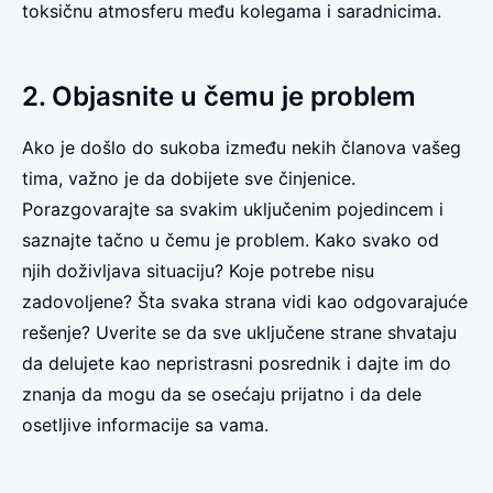
toksičnu atmosferu među kolegama i saradnicima.
2. Objasnite u čemu je problem
Ako je došlo do sukoba između nekih članova vašeg
tima, važno je da dobijete sve činjenice.
Porazgovarajte sa svakim uključenim pojedincem i
saznajte tačno u čemu je problem. Kako svako od
njih doživljava situaciju? Koje potrebe nisu
zadovoljene? Šta svaka strana vidi kao odgovarajuće
rešenje? Uverite se da sve uključene strane shvataju
da delujete kao nepristrasni posrednik i dajte im do
znanja da mogu da se osećaju prijatno i da dele
osetljive informacije sa vama.