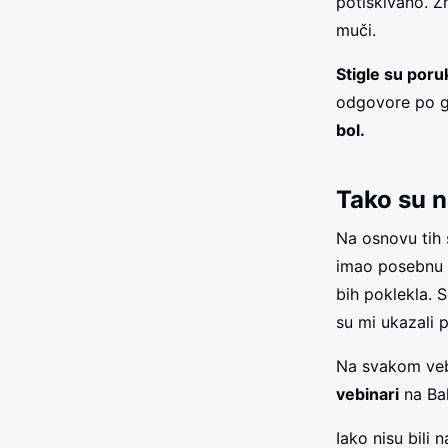
potiskivano. Z
muči.
Stigle su por
odgovore po 
bol.
Tako su n
Na osnovu tih 
imao posebnu t
bih poklekla. 
su mi ukazali 
Na svakom veb
vebinari
na Bal
Iako nisu bili