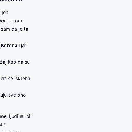
ljeni
vor. U tom
 sam da je ta
„Korona i ja“
.
žaj kao da su
 da se iskrena
nuju sve ono
e, ljudi su bili
ilo