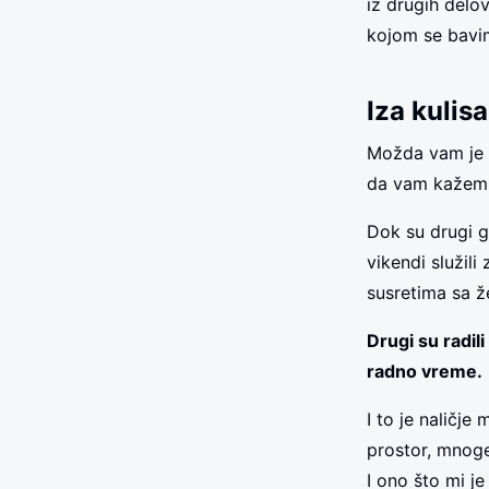
iz drugih delo
kojom se bavi
Iza kulis
Možda vam je d
da vam kažem da
Dok su drugi ga
vikendi služil
susretima sa ž
Drugi su radili
radno vreme.
I to je naličj
prostor, mnog
I ono što mi je