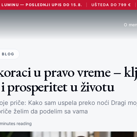
LUMINU — POSLEDNJI UPIS DO 15.8.
|
UŠTEDA DO
799
€
|
O men
 BLOG
koraci u pravo vreme – kl
i prosperitet u životu
je priče: Kako sam uspela preko noći Dragi mo
priče želim da podelim sa vama
minutes reading