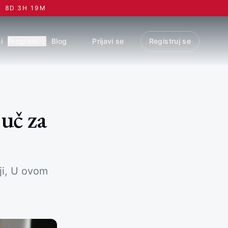
8
D
3
H
19
M
i
Programi
Blog
Prijavi se
Registruj se
juč za
ji, U ovom