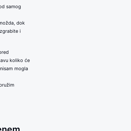
 od samog
 možda, dok
zgrabite i
pred
tavu koliko će
e nisam mogla
 pružim
renem.