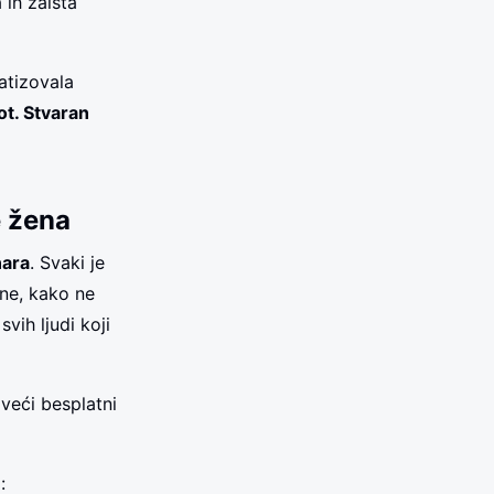
 ih zaista
atizovala
ot. Stvaran
e žena
nara
. Svaki je
ne, kako ne
vih ljudi koji
jveći besplatni
: