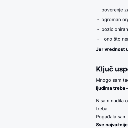
poverenje z
ogroman org
pozicioniran
i ono što n
Jer vrednost u
Ključ uspe
Mnogo sam tada
ljudima treba –
Nisam nudila on
treba.
Pogađala sam pr
Sve najvažnije