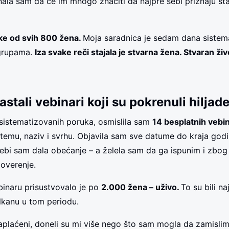
nala sam da će im mnogo značiti da najpre sebi priznaju šta
uke od svih 800 žena.
Moja saradnica je sedam dana sistem
grupama.
Iza svake reči stajala je stvarna žena. Stvaran živ
astali vebinari koji su pokrenuli hiljad
sistematizovanih poruka, osmislila sam
14 besplatnih vebi
emu, naziv i svrhu. Objavila sam sve datume do kraja godi
Sebi sam dala obećanje – a želela sam da ga ispunim i zbog s
poverenje.
inaru prisustvovalo je po
2.000 žena – uživo.
To su bili na
kanu u tom periodu.
 naplaćeni, doneli su mi više nego što sam mogla da zamislim