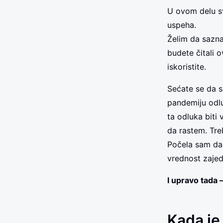
U ovom delu s
uspeha.
Želim da sazna
budete čitali o
iskoristite.
Sećate se da 
pandemiju odlu
ta odluka biti
da rastem. Tre
Počela sam da
vrednost zajed
I upravo tada 
Kada je