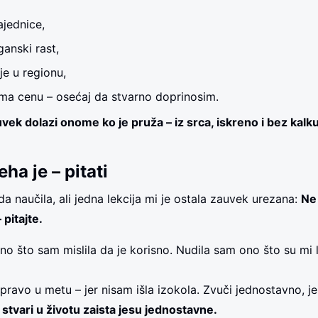
ajednice,
anski rast,
je u regionu,
ema cenu – osećaj da stvarno doprinosim.
vek dolazi onome ko je pruža – iz srca, iskreno i bez kalku
ha je – pitati
 naučila, ali jedna lekcija mi je ostala zauvek urezana:
Ne
 pitajte.
o što sam mislila da je korisno. Nudila sam ono što su mi lj
avo u metu – jer nisam išla izokola. Zvuči jednostavno, jer 
 stvari u životu zaista jesu jednostavne.