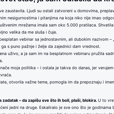
ve zaustavila. Ljudi su ostali zatvoreni u domovima, preplav
čnim nesigurnostima i pitanjima na koja niko nije imao odgo
ruštvenim mrežama imala sam oko 5.000 pratilaca. Shvatila
jno velika da me sluša i čuje.
besplatan vebinar sa jednostavnim, ali dubokim nazivom –
 ga s puno pažnje i želje da zajednici dam vrednost.
ena uživo, a ja sam im na besplatnom vebinaru pružila sadr
a.
inače moja politika – i ostala je takva do danas, jer verujem
vraća.
late, otvorila važne teme, pomogla im da prepoznaju i ime
zadatak – da zapišu sve što ih boli, plaši, blokira.
U to vrem
ćeni jedni na druge. Eskaliralo je sve ono što je godinama b