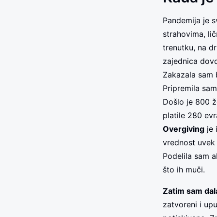
Pandemija je s
strahovima, li
trenutku, na d
zajednica dovol
Zakazala sam 
Pripremila sam
Došlo je 800 ž
platile 280 evr
Overgiving
je 
vrednost uvek 
Podelila sam a
što ih muči.
Zatim sam dala 
zatvoreni i upu