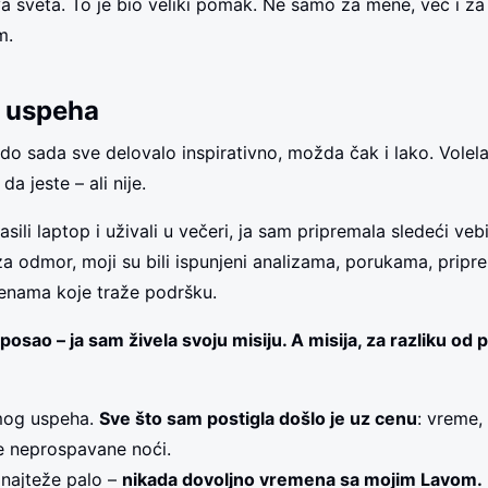
va sveta. To je bio veliki pomak. Ne samo za mene, već i za
m.
a uspeha
o sada sve delovalo inspirativno, možda čak i lako. Volel
 jeste – ali nije.
sili laptop i uživali u večeri, ja sam pripremala sledeći veb
i za odmor, moji su bili ispunjeni analizama, porukama, prip
enama koje traže podršku.
 posao – ja sam živela svoju misiju. A misija, za razliku od
e mog uspeha.
Sve što sam postigla došlo je uz cenu
: vreme, 
e neprospavane noći.
 najteže palo –
nikada dovoljno vremena sa mojim Lavom.