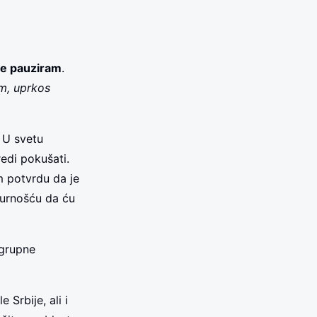
ne pauziram
.
m, uprkos
.
U svetu
redi pokušati.
 potvrdu da je
gurnošću da ću
 grupne
 Srbije, ali i