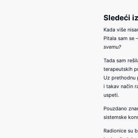
Sledeći i
Kada više nis
Pitala sam se 
svemu?
Tada sam reši
terapeutskih p
Uz prethodnu 
i takav način 
uspeti.
Pouzdano zna
sistemske kons
Radionice su bi