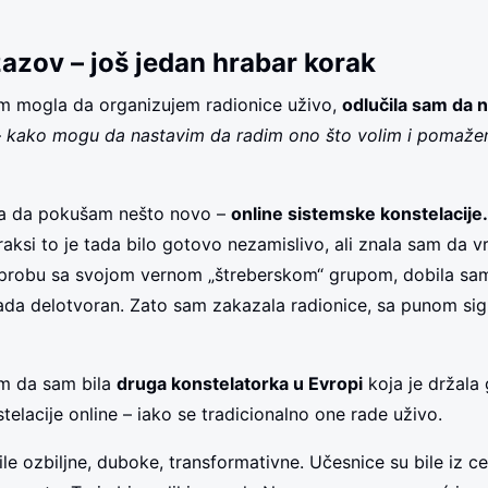
zazov – još jedan hrabar korak
am mogla da organizujem radionice uživo,
odlučila sam da 
–
kako mogu da nastavim da radim ono što volim i pomaže
la da pokušam nešto novo –
online sistemske konstelacije
raksi to je tada bilo gotovo nezamislivo, ali znala sam da v
probu sa svojom vernom „štreberskom“ grupom, dobila sam
rada delotvoran. Zato sam zakazala radionice, sa punom si
m da sam bila
druga konstelatorka u Evropi
koja je držala
telacije online – iako se tradicionalno one rade uživo.
le ozbiljne, duboke, transformativne. Učesnice su bile iz cele