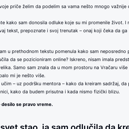
voje priče želim da podelim sa vama nešto mnogo važnije
te kako sam donosila odluke koje su mi promenile život. I
vaj tekst, prepoznate i svoj trenutak – onaj koji čeka da ga 
sam u prethodnom tekstu pomenula kako sam neposredno 
čila da se pozicioniram online? Iskreno, nisam imala preds
 velika. Samo sam znala da u mom prostoru na Vračaru viš
balo mi je nešto više.
 učim – uz podršku mentora – kako da kreiram sadržaj, da
nici, kako da budem prisutna i kada nismo fizički blizu.
– desilo se pravo vreme.
 svet stao, ja sam odlučila da k