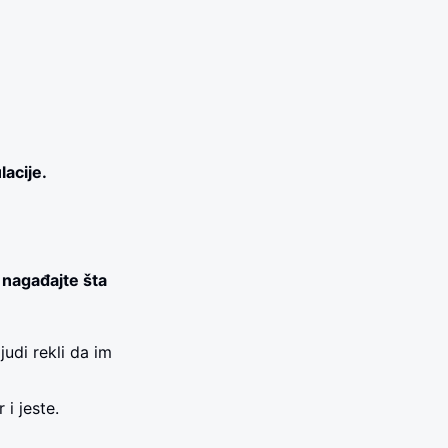
lacije.
 nagađajte šta
udi rekli da im
i jeste.