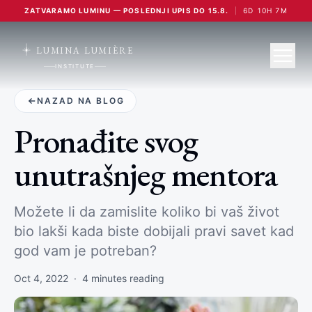
ZATVARAMO LUMINU — POSLEDNJI UPIS DO 15.8.
|
6
D
10
H
7
M
LUMINA LUMIÈRE
INSTITUTE
NAZAD NA BLOG
Pronađite svog
unutrašnjeg mentora
Možete li da zamislite koliko bi vaš život
bio lakši kada biste dobijali pravi savet kad
god vam je potreban?
Oct 4, 2022
·
4
minutes reading