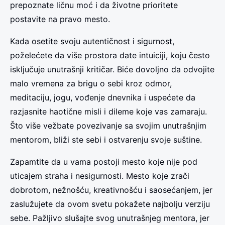
prepoznate ličnu moć i da životne prioritete
postavite na pravo mesto.
Kada osetite svoju autentičnost i sigurnost,
poželećete da više prostora date intuiciji, koju često
isključuje unutrašnji kritičar. Biće dovoljno da odvojite
malo vremena za brigu o sebi kroz odmor,
meditaciju, jogu, vođenje dnevnika i uspećete da
razjasnite haotične misli i dileme koje vas zamaraju.
Što više vežbate povezivanje sa svojim unutrašnjim
mentorom, bliži ste sebi i ostvarenju svoje suštine.
Zapamtite da u vama postoji mesto koje nije pod
uticajem straha i nesigurnosti. Mesto koje zrači
dobrotom, nežnošću, kreativnošću i saosećanjem, jer
zaslužujete da ovom svetu pokažete najbolju verziju
sebe. Pažljivo slušajte svog unutrašnjeg mentora, jer