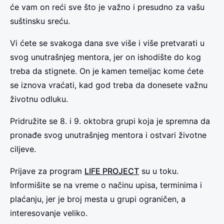
će vam on reći sve što je važno i presudno za vašu
suštinsku sreću.
Vi ćete se svakoga dana sve više i više pretvarati u
svog unutrašnjeg mentora, jer on ishodište do kog
treba da stignete. On je kamen temeljac kome ćete
se iznova vraćati, kad god treba da donesete važnu
životnu odluku.
Pridružite se 8. i 9. oktobra grupi koja je spremna da
pronađe svog unutrašnjeg mentora i ostvari životne
ciljeve.
Prijave za program
LIFE PROJECT
su u toku.
Informišite se na vreme o načinu upisa, terminima i
plaćanju, jer je broj mesta u grupi ograničen, a
interesovanje veliko.