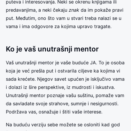
puteva i interesovanja. Neki se okrenu knjigama ili
predavanjima, a neki čekaju
znak
da im pokaže pravi
put. Međutim, ono što vam u stvari treba nalazi se u
vama i ima odgovore za kojima upravo tragate.
Ko je vaš unutrašnji mentor
Vaš unutrašnji mentor je vaše buduće JA. To je osoba
koja je već prešla put i ostvarila ciljeve ka kojima vi
sada krećete. Njegov savet upućen je isključivo vama
i dolazi iz šire perspektive, iz mudrosti i iskustva.
Unutrašnji mentor poznaje vašu suštinu, pomaže vam
da savladate svoje strahove, sumnje i nesigurnosti.
Podržava vas, osnažuje i štiti vaše interese.
Na buduću verziju sebe možete se osloniti kad god