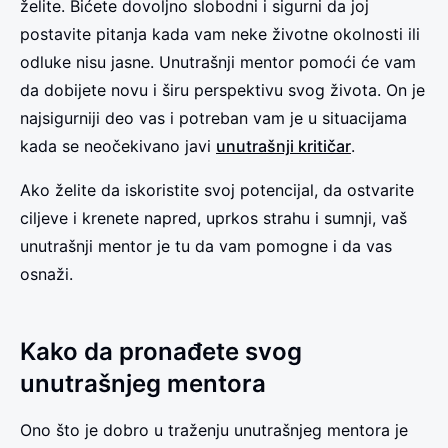
želite. Bićete dovoljno slobodni i sigurni da joj
postavite pitanja kada vam neke životne okolnosti ili
odluke nisu jasne. Unutrašnji mentor pomoći će vam
da dobijete novu i širu perspektivu svog života. On je
najsigurniji deo vas i potreban vam je u situacijama
kada se neočekivano javi
unutrašnji kritičar
.
Ako želite da iskoristite svoj potencijal, da ostvarite
ciljeve i krenete napred, uprkos strahu i sumnji, vaš
unutrašnji mentor je tu da vam pomogne i da vas
osnaži.
Kako da pronađete svog
unutrašnjeg mentora
Ono što je dobro u traženju unutrašnjeg mentora je