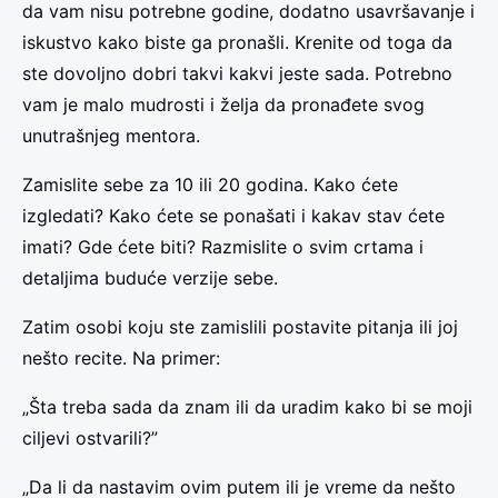
da vam nisu potrebne godine, dodatno usavršavanje i
iskustvo kako biste ga pronašli. Krenite od toga da
ste dovoljno dobri takvi kakvi jeste sada. Potrebno
vam je malo mudrosti i želja da pronađete svog
unutrašnjeg mentora.
Zamislite sebe za 10 ili 20 godina. Kako ćete
izgledati? Kako ćete se ponašati i kakav stav ćete
imati? Gde ćete biti? Razmislite o svim crtama i
detaljima buduće verzije sebe.
Zatim osobi koju ste zamislili postavite pitanja ili joj
nešto recite. Na primer:
„Šta treba sada da znam ili da uradim kako bi se moji
ciljevi ostvarili?”
„Da li da nastavim ovim putem ili je vreme da nešto