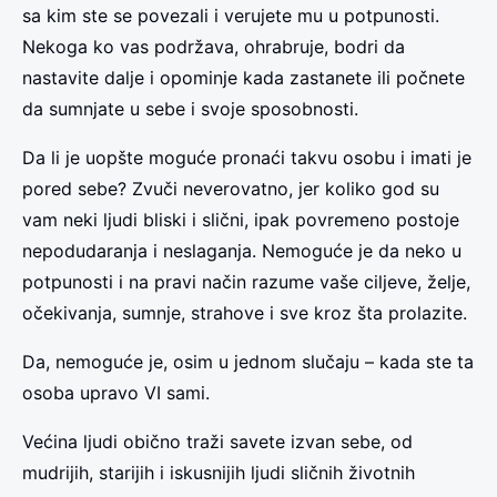
sa kim ste se povezali i verujete mu u potpunosti.
Nekoga ko vas podržava, ohrabruje, bodri da
nastavite dalje i opominje kada zastanete ili počnete
da sumnjate u sebe i svoje sposobnosti.
Da li je uopšte moguće pronaći takvu osobu i imati je
pored sebe? Zvuči neverovatno, jer koliko god su
vam neki ljudi bliski i slični, ipak povremeno postoje
nepodudaranja i neslaganja. Nemoguće je da neko u
potpunosti i na pravi način razume vaše ciljeve, želje,
očekivanja, sumnje, strahove i sve kroz šta prolazite.
Da, nemoguće je, osim u jednom slučaju – kada ste ta
osoba upravo VI sami.
Većina ljudi obično traži savete izvan sebe, od
mudrijih, starijih i iskusnijih ljudi sličnih životnih