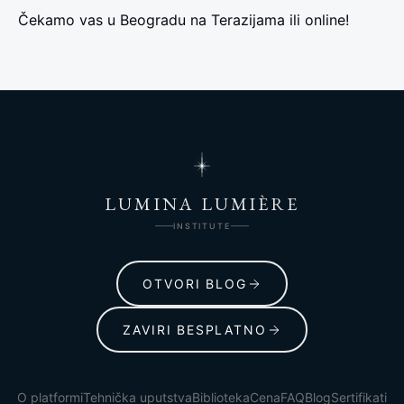
Čekamo vas u Beogradu na Terazijama ili online!
LUMINA LUMIÈRE
INSTITUTE
OTVORI BLOG
ZAVIRI BESPLATNO
O platformi
Tehnička uputstva
Biblioteka
Cena
FAQ
Blog
Sertifikati