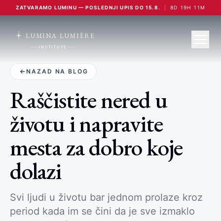
ZATVARAMO LUMINU — POSLEDNJI UPIS DO 15.8.
|
8
D
19
H
11
M
LUMINA LUMIÈRE
INSTITUTE
NAZAD NA BLOG
Raščistite nered u
životu i napravite
mesta za dobro koje
dolazi
Svi ljudi u životu bar jednom prolaze kroz
period kada im se čini da je sve izmaklo