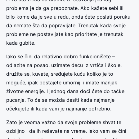
problema je da ga prepoznate. Ako kažete sebi ili
bilo kome da je sve u redu, onda ćete poslati poruku
da nemate šta da popravljate. Trenutak kada svoje
probleme ne postavljate kao prioritete je trenutak
kada gubite.
Iako se čini da relativno dobro funkcionišete –
odlazite na posao, uzimate decu iz vrtića i škole,
družite se, kuvate, sređujete kuću koliko je to
moguće, ipak postajete umorniji i imate manjak
životne energije. I jednog dana doći ćete do tačke
pucanja. To će se možda desiti kada najmanje
očekujete ili kada vam je najmanje potrebno.
Zato je veoma važno da svoje probleme shvatite
ozbiljno i da ih rešavate na vreme. Iako vam se čini