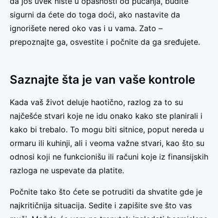
da još uvek niste u opasnosti od pucanja, budite
sigurni da ćete do toga doći, ako nastavite da
ignorišete nered oko vas i u vama. Zato –
prepoznajte ga, osvestite i počnite da ga sređujete.
Saznajte šta je van vaše kontrole
Kada vaš život deluje haotično, razlog za to su
najčešće stvari koje ne idu onako kako ste planirali i
kako bi trebalo. To mogu biti sitnice, poput nereda u
ormaru ili kuhinji, ali i veoma važne stvari, kao što su
odnosi koji ne funkcionišu ili računi koje iz finansijskih
razloga ne uspevate da platite.
Počnite tako što ćete se potruditi da shvatite gde je
najkritičnija situacija. Sedite i zapišite sve što vas