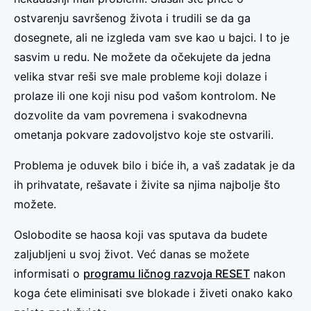
ostvarenju savršenog života i trudili se da ga
dosegnete, ali ne izgleda vam sve kao u bajci. I to je
sasvim u redu. Ne možete da očekujete da jedna
velika stvar reši sve male probleme koji dolaze i
prolaze ili one koji nisu pod vašom kontrolom. Ne
dozvolite da vam povremena i svakodnevna
ometanja pokvare zadovoljstvo koje ste ostvarili.
Problema je oduvek bilo i biće ih, a vaš zadatak je da
ih prihvatate, rešavate i živite sa njima najbolje što
možete.
Oslobodite se haosa koji vas sputava da budete
zaljubljeni u svoj život. Već danas se možete
informisati o
programu ličnog razvoja RESET
nakon
koga ćete eliminisati sve blokade i živeti onako kako