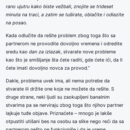
rano ujutru kako biste vežbali, znojite se trideset
minuta na traci, a zatim se tuširate, oblačite i odlazite
na posao.
Kada odlučite da rešite problem zbog toga što sa
partnerom ne provodite dovoljno vremena i odredite
sredu kao
dan za izlazak
, stvarate nove probleme
kao što je smišljanje šta ćete raditi, gde ćete ići, da li
ćete imati dovoljno novca za provod.”
Dakle, problema uvek ima, ali nema potrebe da
stvarate ili držite one koje ne možete da rešite. S
druge strane, neki ljudi su zaokupljeni banalnim
stvarima pa se nerviraju zbog toga što njihov partner
lajkuje tuđe objave. Priznaćete – mnogo je lakše
otpustiti utišani bes na osobu sa slike nego reći da sa
partnerom nešto ne funkcioniše i da je vreme