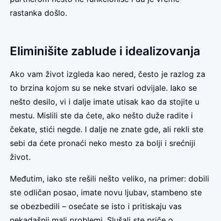
rastanka došlo.
Eliminišite zablude i idealizovanja
Ako vam život izgleda kao nered, često je razlog za
to brzina kojom su se neke stvari odvijale. Iako se
nešto desilo, vi i dalje imate utisak kao da stojite u
mestu. Mislili ste da ćete, ako nešto duže radite i
čekate, stići negde. I dalje ne znate gde, ali rekli ste
sebi da ćete pronaći neko mesto za bolji i srećniji
život.
Međutim, iako ste rešili nešto veliko, na primer: dobili
ste odličan posao, imate novu ljubav, stambeno ste
se obezbedili – osećate se isto i pritiskaju vas
nekadašnji mali problemi. Slušali ste priče o