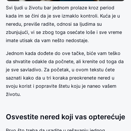
Svi ljudi u životu bar jednom prolaze kroz period
kada im se čini da je sve izmaklo kontroli. Kuća je u
neredu, previše radite, odnosi sa ljudima su
zbunjujući, vi se zbog toga osećate loše i sve vreme
imate utisak da vam nešto nedostaje.
Jednom kada dođete do ove tačke, biće vam teško
da shvatite odakle da počnete, ali krenite od toga da
je sve savladivo. Za početak, u ovom tekstu ćete
saznati kako da u tri koraka preokrenete nered u
svoju korist i popravite štetu koju je naneo vašem
životu.
Osvestite nered koji vas opterećuje
Prvo što treba da uradite u rešavanju jednog