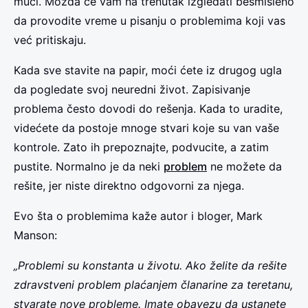
muči. Možda će vam na trenutak izgledati besmisleno
da provodite vreme u pisanju o problemima koji vas
već pritiskaju.
Kada sve stavite na papir, moći ćete iz drugog ugla
da pogledate svoj neuredni život. Zapisivanje
problema često dovodi do rešenja. Kada to uradite,
videćete da postoje mnoge stvari koje su van vaše
kontrole. Zato ih prepoznajte, podvucite, a zatim
pustite. Normalno je da neki
problem
ne možete da
rešite, jer niste direktno odgovorni za njega.
Evo šta o problemima kaže autor i bloger, Mark
Manson:
„Problemi su konstanta u životu. Ako želite da rešite
zdravstveni problem plaćanjem članarine za teretanu,
stvarate nove probleme. Imate obavezu da ustanete