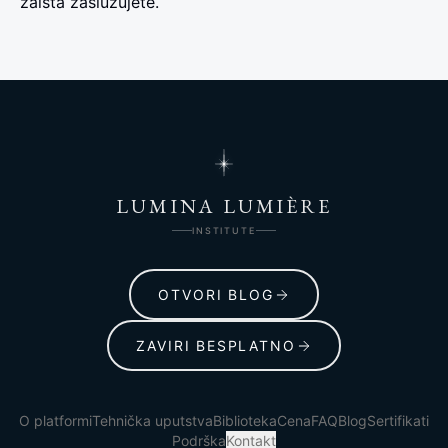
zaista zaslužujete.
LUMINA LUMIÈRE
INSTITUTE
OTVORI BLOG
ZAVIRI BESPLATNO
O platformi
Tehnička uputstva
Biblioteka
Cena
FAQ
Blog
Sertifikati
Podrška
Kontakt