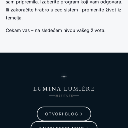
sam pripremila. Izaberite program koji vam odgovara.
Ili zakoračite hrabro u ceo sistem i promenite život iz
temelja.
Čekam vas – na sledećem nivou vašeg života.
LUMINA LUMIÈRE
INSTITUTE
OTVORI BLOG