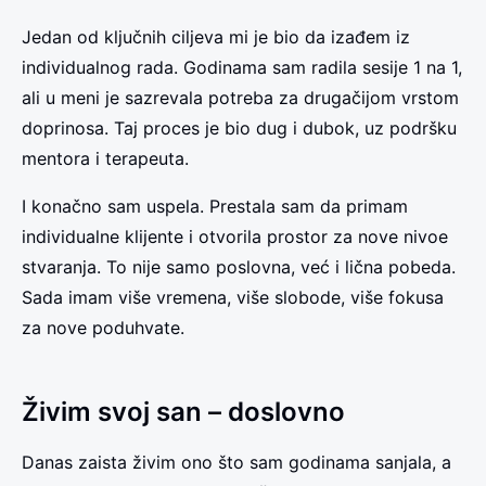
Jedan od ključnih ciljeva mi je bio da izađem iz
individualnog rada. Godinama sam radila sesije 1 na 1,
ali u meni je sazrevala potreba za drugačijom vrstom
doprinosa. Taj proces je bio dug i dubok, uz podršku
mentora i terapeuta.
I konačno sam uspela. Prestala sam da primam
individualne klijente i otvorila prostor za nove nivoe
stvaranja. To nije samo poslovna, već i lična pobeda.
Sada imam više vremena, više slobode, više fokusa
za nove poduhvate.
Živim svoj san – doslovno
Danas zaista živim ono što sam godinama sanjala, a