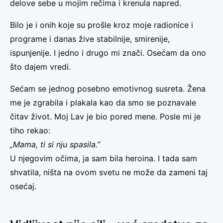
delove sebe u mojim rečima i krenula napred.
Bilo je i onih koje su prošle kroz moje radionice i
programe i danas žive stabilnije, smirenije,
ispunjenije. I jedno i drugo mi znači. Osećam da ono
što dajem vredi.
Sećam se jednog posebno emotivnog susreta. Žena
me je zgrabila i plakala kao da smo se poznavale
čitav život. Moj Lav je bio pored mene. Posle mi je
tiho rekao:
„Mama, ti si nju spasila.”
U njegovim očima, ja sam bila heroina. I tada sam
shvatila, ništa na ovom svetu ne može da zameni taj
osećaj.