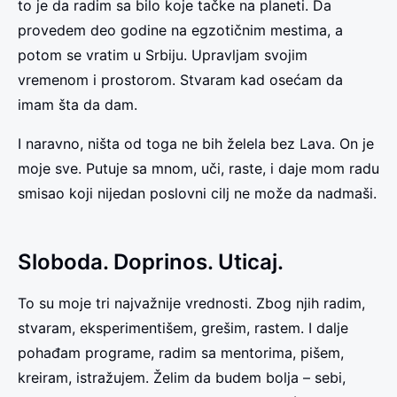
to je da radim sa bilo koje tačke na planeti. Da
provedem deo godine na egzotičnim mestima, a
potom se vratim u Srbiju. Upravljam svojim
vremenom i prostorom. Stvaram kad osećam da
imam šta da dam.
I naravno, ništa od toga ne bih želela bez Lava. On je
moje sve. Putuje sa mnom, uči, raste, i daje mom radu
smisao koji nijedan poslovni cilj ne može da nadmaši.
Sloboda. Doprinos. Uticaj.
To su moje tri najvažnije vrednosti. Zbog njih radim,
stvaram, eksperimentišem, grešim, rastem. I dalje
pohađam programe, radim sa mentorima, pišem,
kreiram, istražujem. Želim da budem bolja – sebi,