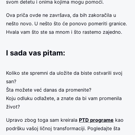
svom detetu i onima kojima mogu pomoći.
Ova priča ovde ne završava, da bih zakoračila u
nešto novo. U nešto što će ponovo pomeriti granice.
Hvala vam što ste sa mnom i što rastemo zajedno.
I sada vas pitam:
Koliko ste spremni da uložite da biste ostvarili svoj
san?
Šta možete već danas da promenite?
Koju odluku odlažete, a znate da bi vam promenila
život?
Upravo zbog toga sam kreirala
PTD programe
kao
podršku vašoj ličnoj transformaciji. Pogledajte šta