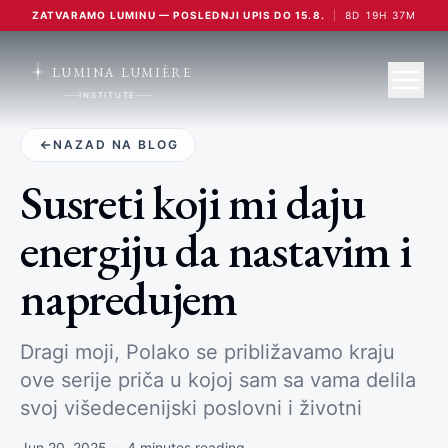
ZATVARAMO LUMINU — POSLEDNJI UPIS DO 15.8.
|
8
D
19
H
37
M
LUMINA LUMIÈRE
INSTITUTE
NAZAD NA BLOG
Susreti koji mi daju
energiju da nastavim i
napredujem
Dragi moji, Polako se približavamo kraju
ove serije priča u kojoj sam sa vama delila
svoj višedecenijski poslovni i životni
Jun 20, 2025
·
4
minutes reading