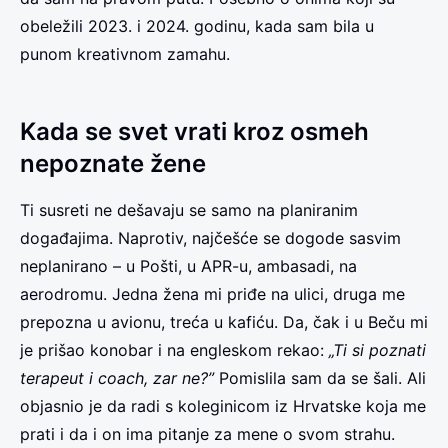
obeležili 2023. i 2024. godinu, kada sam bila u
punom kreativnom zamahu.
Kada se svet vrati kroz osmeh
nepoznate žene
Ti susreti ne dešavaju se samo na planiranim
događajima. Naprotiv, najčešće se dogode sasvim
neplanirano – u Pošti, u APR-u, ambasadi, na
aerodromu. Jedna žena mi priđe na ulici, druga me
prepozna u avionu, treća u kafiću. Da, čak i u Beču mi
je prišao konobar i na engleskom rekao:
„Ti si poznati
terapeut i coach, zar ne?”
Pomislila sam da se šali. Ali
objasnio je da radi s koleginicom iz Hrvatske koja me
prati i da i on ima pitanje za mene o svom strahu.