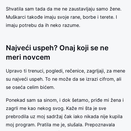
Shvatila sam tada da me ne zaustavljaju samo žene.
Muškarci takođe imaju svoje rane, borbe i terete. I
imaju potrebu da ih neko razume.
Najveći uspeh? Onaj koji se ne
meri novcem
Upravo ti trenuci, pogledi, rečenice, zagrljaji, za mene
su najveći uspeh. To ne može da se izrazi cifrom, ali
se oseća celim bićem.
Ponekad sam sa sinom, i dok šetamo, priđe mi žena i
zagrli me kao nekog svog. Kaže mi šta je sve
prebrodila uz moj sadržaj čak iako nikada nije kupila
moj program. Pratila me je, slušala. Prepoznavala