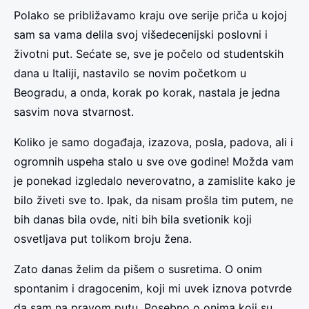
Polako se približavamo kraju ove serije priča u kojoj
sam sa vama delila svoj višedecenijski poslovni i
životni put. Sećate se, sve je počelo od studentskih
dana u Italiji, nastavilo se novim početkom u
Beogradu, a onda, korak po korak, nastala je jedna
sasvim nova stvarnost.
Koliko je samo događaja, izazova, posla, padova, ali i
ogromnih uspeha stalo u sve ove godine! Možda vam
je ponekad izgledalo neverovatno, a zamislite kako je
bilo živeti sve to. Ipak, da nisam prošla tim putem, ne
bih danas bila ovde, niti bih bila svetionik koji
osvetljava put tolikom broju žena.
Zato danas želim da pišem o susretima. O onim
spontanim i dragocenim, koji mi uvek iznova potvrde
da sam na pravom putu. Posebno o onima koji su