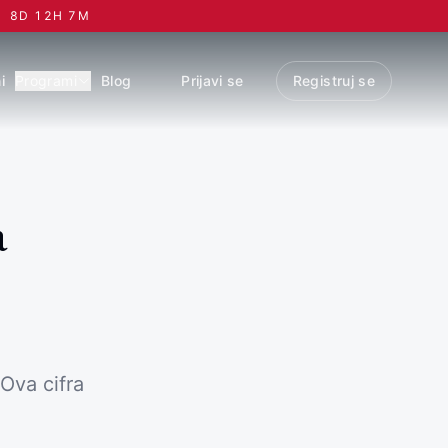
8
D
12
H
7
M
i
Programi
Blog
Prijavi se
Registruj se
a
Ova cifra