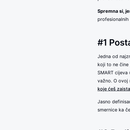
Spremna si, jer
profesionalnih
#1 Posta
Jedna od najzna
koji to ne čine
SMART cijeva 
važno. O ovoj 
koje ćeš zaist
Jasno definisan
smernice ka če