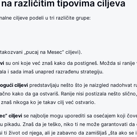
na različitim tipovima ciljeva
alne ciljeve podeli u tri različite grupe:
 (takozvani „pucaj na Mesec” ciljevi).
vi
su oni koje već znaš kako da postigneš. Možda si ranije
vala i sada imaš unapred razrađenu strategiju.
ogući ciljevi
predstavljaju nešto što je naizgled nadohvat ru
čno kako da ga ostvariš. Ranije nisi postizala nešto slično,
znaš nikoga ko je takav cilj već ostvario.
c” ciljevi
se najbolje mogu uporediti sa osećajem koji čov
u pikadu. Znaš da je teško, niko ti ne može garantovati da 
visi ti život od njega, ali je zabavno da zamišljaš „šta ako se 