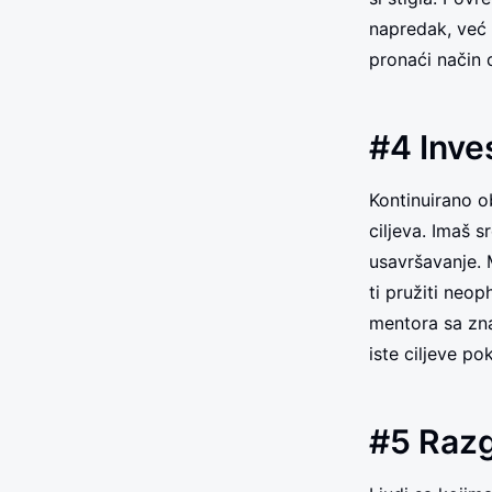
napredak, već 
pronaći način d
#4 Inve
Kontinuirano 
ciljeva. Imaš 
usavršavanje. 
ti pružiti neo
mentora sa znan
iste ciljeve po
#5 Razg