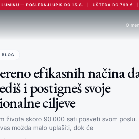
LUMINU — POSLEDNJI UPIS DO 15.8.
|
UŠTEDA DO
799
€
|
O men
 BLOG
ereno efikasnih načina d
diš i postigneš svoje
ionalne ciljeve
 života skoro 90.000 sati posveti svom poslu. 
vas možda malo uplašiti, dok će