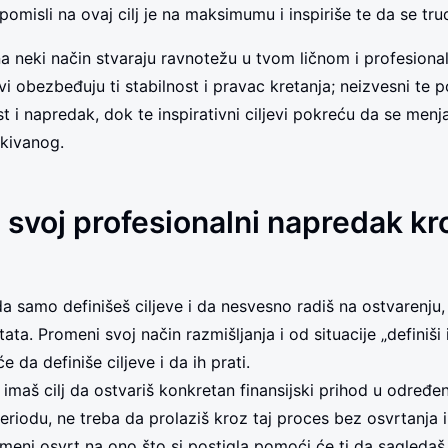
omisli na ovaj cilj je na maksimumu i inspiriše te da se trudi
a neki način stvaraju ravnotežu u tvom ličnom i profesiona
evi obezbeđuju ti stabilnost i pravac kretanja; neizvesni te 
st i napredak, dok te inspirativni ciljevi pokreću da se menja
kivanog.
i svoj profesionalni napredak kr
da samo definišeš ciljeve i da nesvesno radiš na ostvarenju
tata. Promeni svoj način razmišljanja i od situacije „definiši
e da definiše ciljeve i da ih prati.
 imaš cilj da ostvariš konkretan finansijski prihod u određ
iodu, ne treba da prolaziš kroz taj proces bez osvrtanja 
remeni osvrt na ono što si postigla pomoći će ti da sagleda