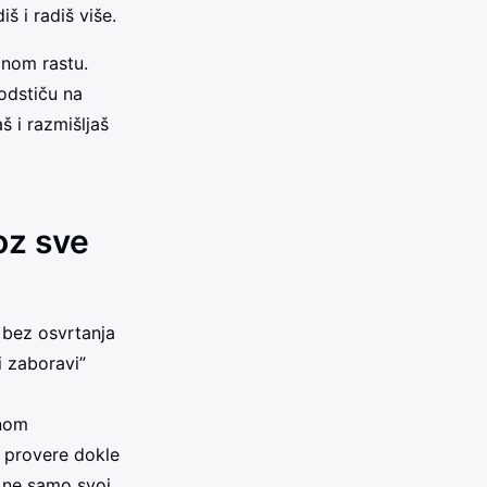
š i radiš više.
lnom rastu.
podstiču na
š i razmišljaš
oz sve
, bez osvrtanja
 i zaboravi”
enom
i provere dokle
š ne samo svoj