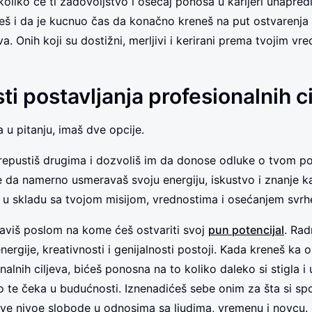
oliko će ti zadovoljstvo i osećaj ponosa u karijeri unapredit
ćeš i da je kucnuo čas da konačno kreneš na put ostvarenja 
va. Onih koji su dostižni, merljivi i kerirani prema tvojim vr
i postavljanja profesionalnih ci
a u pitanju, imaš dve opcije.
prepustiš drugima i dozvoliš im da donose odluke o tvom p
e da namerno usmeravaš svoju energiju, iskustvo i znanje ka
je u skladu sa tvojom misijom, vrednostima i osećanjem svrh
aviš poslom na kome ćeš ostvariti svoj
pun potencijal
. Ra
energije, kreativnosti i genijalnosti postoji. Kada kreneš ka 
nalnih ciljeva, bićeš ponosna na to koliko daleko si stigla 
 te čeka u budućnosti. Iznenadićeš sebe onim za šta si sp
ve nivoe slobode u odnosima sa ljudima, vremenu i novcu.