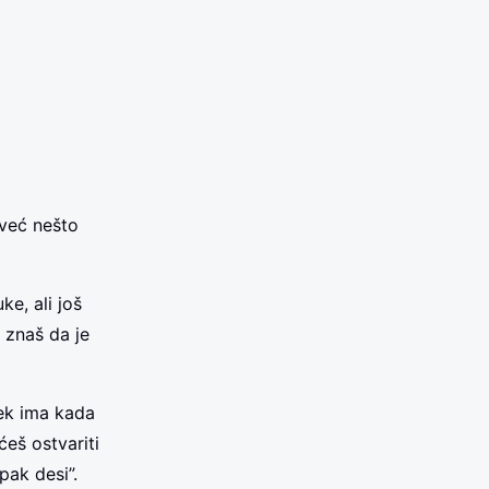
 već nešto
ke, ali još
 znaš da je
ek ima kada
ćeš ostvariti
ipak desi”.