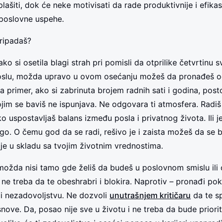
ašiti, dok će neke motivisati da rade produktivnije i efikas
 poslovne uspehe.
pripadaš?
 ako si osetila blagi strah pri pomisli da otprilike četvrtinu 
oslu, možda upravo u ovom osećanju možeš da pronađeš 
a primer, ako si zabrinuta brojem radnih sati i godina, pos
jim se baviš ne ispunjava. Ne odgovara ti atmosfera. Radi
ko uspostavljaš balans između posla i privatnog života. Ili 
ugo. O čemu god da se radi, rešivo je i zaista možeš da se 
ji je u skladu sa tvojim životnim vrednostima.
možda nisi tamo gde želiš da budeš u poslovnom smislu ili
 ne treba da te obeshrabri i blokira. Naprotiv – pronađi pok
 i nezadovoljstvu. Ne dozvoli
unutrašnjem kritičaru
da te sp
snove. Da, posao nije sve u životu i ne treba da bude priori