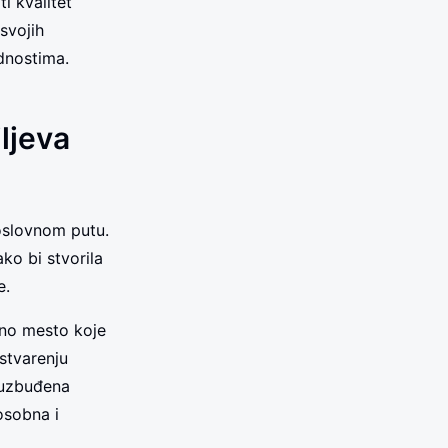
i kvalitet
svojih
ednostima.
ljeva
oslovnom putu.
ko bi stvorila
e.
dno mesto koje
ostvarenju
i uzbuđena
osobna i