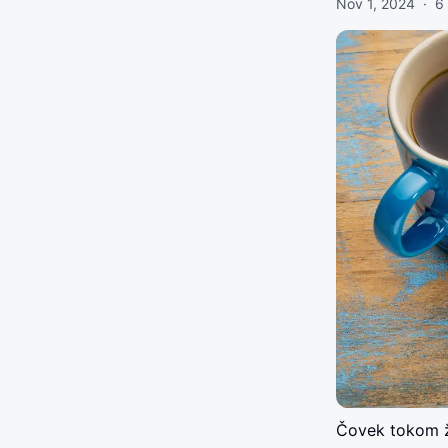
Nov 1, 2024
·
6
Čovek tokom ži