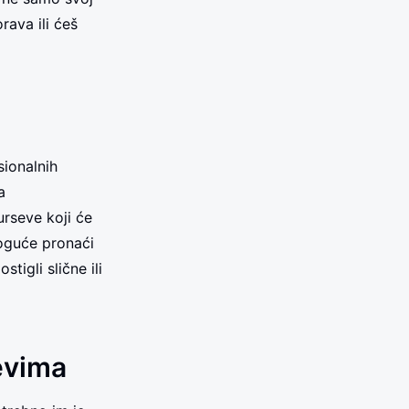
rava ili ćeš
ionalnih
a
rseve koji će
moguće pronaći
tigli slične ili
evima