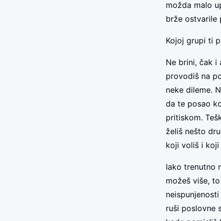
možda malo upl
brže ostvarile
Kojoj grupi ti 
Ne brini, čak i
provodiš na p
neke dileme. N
da te posao ko
pritiskom. Teš
želiš nešto dr
koji voliš i ko
Iako trenutno 
možeš više, to
neispunjenosti
ruši poslovne 