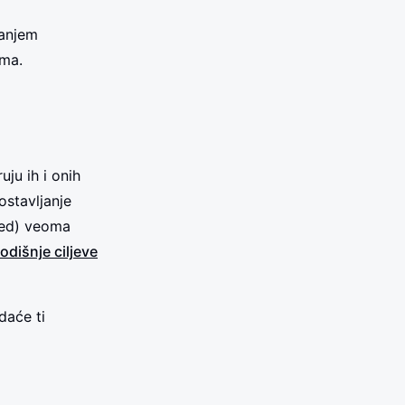
janjem
ima.
uju ih i onih
postavljanje
ned) veoma
odišnje ciljeve
daće ti