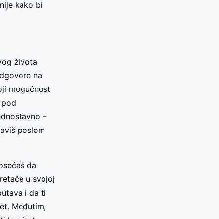
nije kako bi
svog života
odgovore na
toji mogućnost
š pod
jednostavno –
baviš poslom
 osećaš da
retače u svojoj
utava i da ti
tet. Međutim,