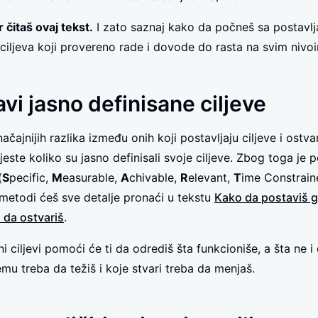
 čitaš ovaj tekst.
I zato saznaj kako da počneš sa postavl
 ciljeva koji provereno rade i dovode do rasta na svim nivo
vi jasno definisane ciljeve
čajnijih razlika između onih koji postavljaju ciljeve i ostvar
 jeste koliko su jasno definisali svoje ciljeve. Zbog toga je 
(
S
pecific,
M
easurable,
A
chivable,
R
elevant,
T
ime Constrai
metodi ćeš sve detalje pronaći u tekstu
Kako da postaviš g
a da ostvariš
.
i ciljevi pomoći će ti da odrediš šta funkcioniše, a šta ne i 
mu treba da težiš i koje stvari treba da menjaš.