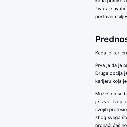
kada pomisliš k
života, shvati
poslovnih cilje
Prednost
Kada je karijer
Prva je da je 
Druga opcija j
karijeru koja 
Možeš da se b
je izvor tvoje 
svojih profesio
zbog svega što
pronaći ćeš no