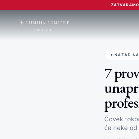
ZATVARAMO 
LUMINA LUMIÈRE
INSTITUTE
NAZAD NA
7 prov
unapre
profes
Čovek tokom
će neke od 