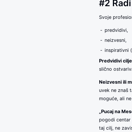
#2 Radi 
Svoje profesion
predvidivi,
neizvesni,
inspirativni
Predvidivi cilje
slično ostvari
Neizvesni ili m
uvek ne znaš ta
moguće, ali ne 
„Pucaj na Mese
pogodi centar 
taj cilj, ne za