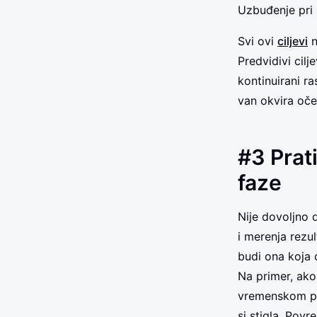
Uzbuđenje pri p
Svi ovi
ciljevi
n
Predvidivi cilj
kontinuirani ra
van okvira oče
#3 Prat
faze
Nije dovoljno 
i merenja rezul
budi ona koja ć
Na primer, ako
vremenskom per
si stigla. Pov