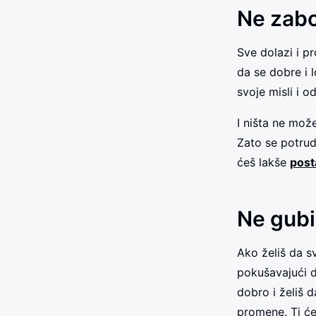
Ne zabo
Sve dolazi i pr
da se dobre i 
svoje misli i 
I ništa ne može
Zato se potrudi
ćeš lakše
posta
Ne gubi
Ako želiš da s
pokušavajući d
dobro i želiš 
promene. Ti će