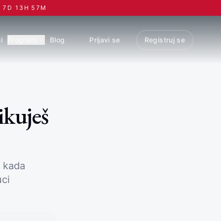
7
D
13
H
57
M
i
Programi
Blog
Prijavi se
Registruj se
ikuješ
a kada
uci