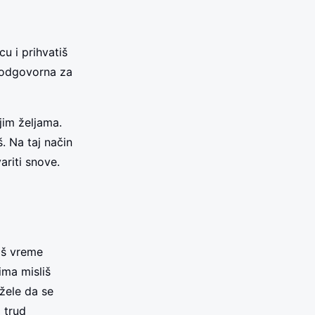
cu i prihvatiš
i odgovorna za
ojim željama.
. Na taj način
variti snove.
šiš vreme
ima misliš
žele da se
 trud