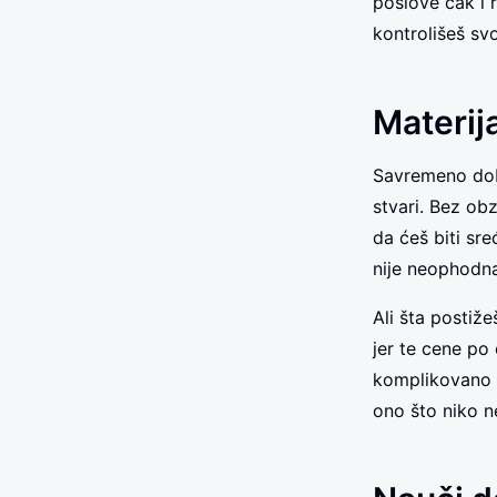
poslove čak i 
kontrolišeš svo
Materija
Savremeno doba
stvari. Bez ob
da ćeš biti sre
nije neophodna
Ali šta postiže
jer te cene po 
komplikovano i
ono što niko 