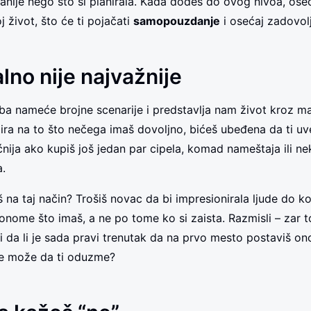
ranije nego što si planirala. Kada dođeš do ovog nivoa, os
j život, što će ti pojačati
samopouzdanje
i osećaj zadovolj
lno nije najvažnije
 nameće brojne scenarije i predstavlja nam život kroz mat
zira na to što nečega imaš dovoljno, bićeš ubeđena da ti uve
ćnija ako kupiš još jedan par cipela, komad nameštaja ili nek
.
š na taj način? Trošiš novac da bi impresionirala ljude do koji
onome što imaš, a ne po tome ko si zaista. Razmisli – zar to
 da li je sada pravi trenutak da na prvo mesto postaviš ono 
ne može da ti oduzme?