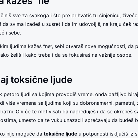
a kažeš “ne”
niš sve za svakoga i što pre prihvatiš tu činjenicu, živećeš
da svima izađeš u susret i da im udovoljiš, na kraju ćeš ra
ć i sebe.
kim ljudima kažeš “ne”, sebi otvaraš nove mogućnosti, da 
ko želiš i kako treba i da se fokusiraš na važnije osobe.
aj toksične ljude
ek petoro ljudi sa kojima provodiš vreme, onda pažljivo bira
di više vremena sa ljudima koji su dobronamerni, pametni, z
ljubazni. Oni će te motivisati da napreduješ i da se okreneš 
ostima, umesto da te vuku unazad i sprečavaju da budeš bo
iko nije moguće da
toksične ljude
u potpunosti isključiš iz 