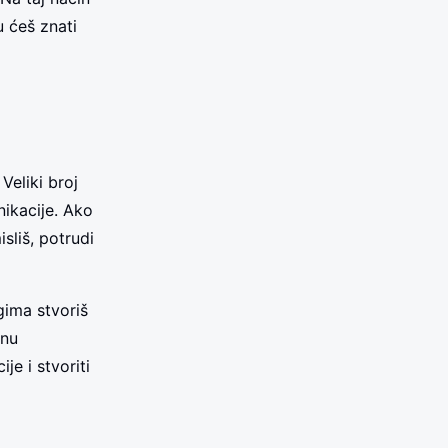
u ćeš znati
Veliki broj
ikacije. Ako
sliš, potrudi
gima stvoriš
snu
e i stvoriti