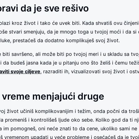
ravi da je sve rešivo
olazi kroz život i tako će uvek biti. Kada shvatiš ovu činjeni
loše stvari smenjuju, da je mnogo toga u tvojoj moći i da s
odluke, prestaćeš da dodatno komplikuješ svoj život.
 biti savršeno, ali može biti po tvojoj meri i u skladu sa tv
 da budeš jasna kada je u pitanju ono što želiš i čemu težiš
viti svoje ciljeve
, razraditi ih, vizualizovati svoj život i ost
 vreme menjajući druge
voj život učiniš komplikovanijim i težim, onda počni da tro
a promeniš i kontrolišeš ljude oko sebe. Koliko god da ti nj
da im pomogneš, oni neće znati to da cene, ukoliko sami ne 
š vremenom upadati u veće probleme i osećaćeš da je tvoj