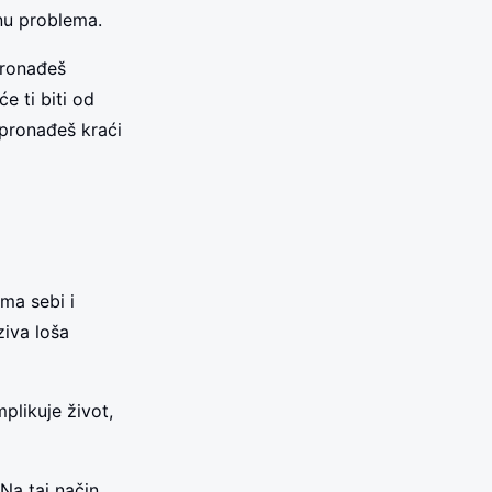
anu problema.
pronađeš
e ti biti od
 pronađeš kraći
ma sebi i
ziva loša
plikuje život,
 Na taj način