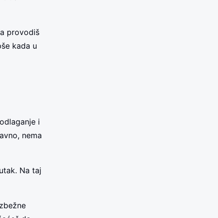
da provodiš
epše kada u
odlaganje i
stavno, nema
utak. Na taj
eizbežne