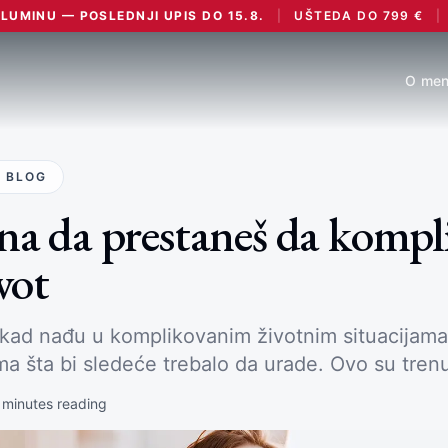
UMINU — POSLEDNJI UPIS DO 15.8.
|
UŠTEDA DO
799
€
|
O men
 BLOG
na da prestaneš da kompl
ivot
kad nađu u komplikovanim životnim situacijam
a šta bi sledeće trebalo da urade. Ovo su tren
minutes reading