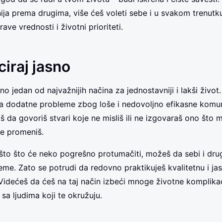
znija prema drugima, više ćeš voleti sebe i u svakom trenutk
rave vrednosti i životni prioriteti.
iraj jasno
o jedan od najvažnijih načina za jednostavniji i lakši život. 
ara dodatne probleme zbog loše i nedovoljno efikasne komun
 da govoriš stvari koje ne misliš ili ne izgovaraš ono što mi
re promeniš.
to što će neko pogrešno protumačiti, možeš da sebi i dru
me. Zato se potrudi da redovno praktikuješ kvalitetnu i ja
Videćeš da ćeš na taj način izbeći mnoge životne komplikacij
sa ljudima koji te okružuju.