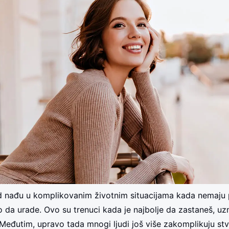
d nađu u komplikovanim životnim situacijama kada nemaju 
o da urade. Ovo su trenuci kada je najbolje da zastaneš, u
 Međutim, upravo tada mnogi ljudi još više zakomplikuju stv