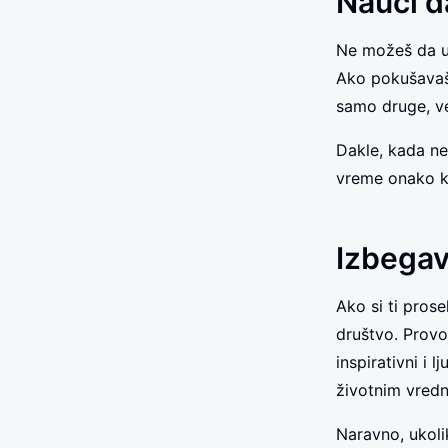
Nauči d
Ne možeš da uči
Ako pokušavaš 
samo druge, ve
Dakle, kada ne
vreme onako ka
Izbegav
Ako si ti pros
društvo. Provo
inspirativni i 
životnim vredn
Naravno, ukol