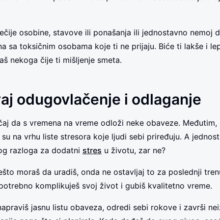
nečije osobine, stavove ili ponašanja ili jednostavno nemoj 
a sa toksičnim osobama koje ti ne prijaju. Biće ti lakše i l
š nekoga čije ti mišljenje smeta.
aj odugovlačenje i odlaganje
čaj da s vremena na vreme odloži neke obaveze. Međutim, 
su na vrhu liste stresora koje ljudi sebi priređuju. A jedno
og razloga za dodatni
stres
u životu, zar ne?
što moraš da uradiš, onda ne ostavljaj to za poslednji tren
otrebno komplikuješ svoj život i gubiš kvalitetno vreme.
napraviš jasnu listu obaveza, odredi sebi rokove i završi n