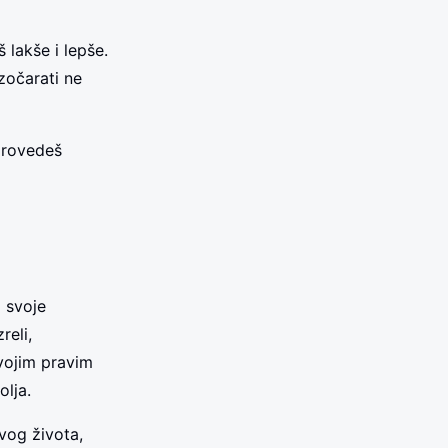
 lakše i lepše.
zočarati ne
provedeš
j svoje
reli,
svojim pravim
lja.
svog života,