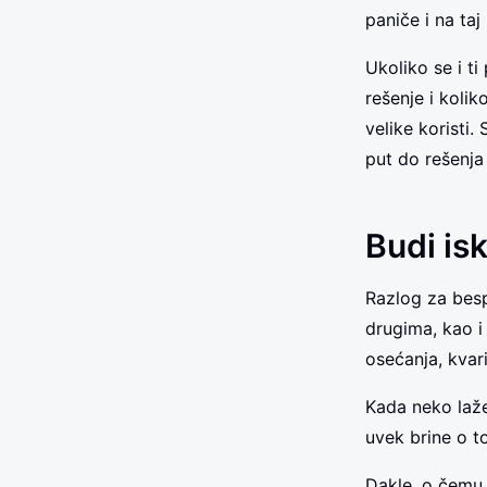
paniče i na ta
Ukoliko se i t
rešenje i kolik
velike koristi
put do rešenja
Budi is
Razlog za besp
drugima, kao i
osećanja, kvar
Kada neko laže
uvek brine o to
Dakle, o čemu 