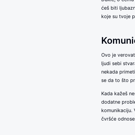
ćeš biti ljuba
koje su tvoje p
Komunic
Ovo je verovatn
ljudi sebi stv
nekada primetiš
se da to što p
Kada kažeš neš
dodatne proble
komunikaciju. 
čvršće odnose 