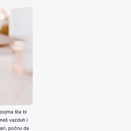
pojma šta bi
zmeš vazduh i
ari, počnu da