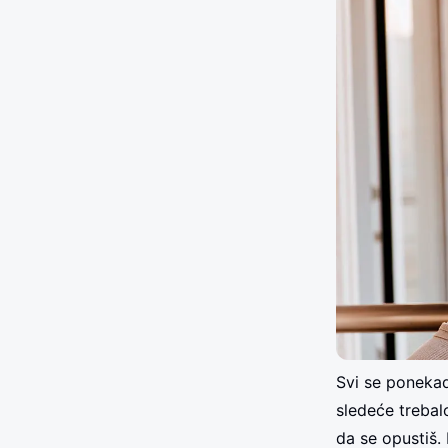
Svi se poneka
sledeće trebal
da se opustiš.