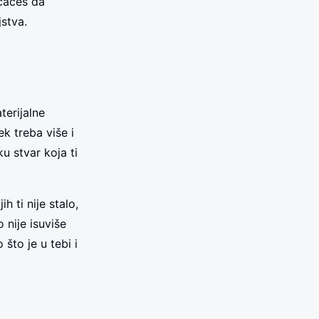
ećaćeš da
stva.
erijalne
k treba više i
u stvar koja ti
h ti nije stalo,
 nije isuviše
što je u tebi i