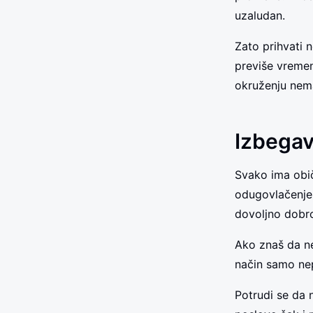
uzaludan.
Zato prihvati 
previše vremen
okruženju nema
Izbegav
Svako ima obi
odugovlačenje 
dovoljno dobr
Ako znaš da ne
način samo nep
Potrudi se da 