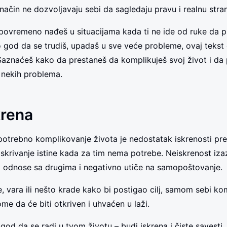
j način ne dozvoljavaju sebi da sagledaju pravu i realnu str
i povremeno nađeš u situacijama kada ti ne ide od ruke da 
o god da se trudiš, upadaš u sve veće probleme, ovaj tekst ć
. Saznaćeš kako da prestaneš da komplikuješ svoj život i da
 nekih problema.
krena
otrebno komplikovanje života je nedostatak iskrenosti pre
 skrivanje istine kada za tim nema potrebe. Neiskrenost iza
i odnose sa drugima i negativno utiče na samopoštovanje.
, vara ili nešto krade kako bi postigao cilj, samom sebi kom
me da će biti otkriven i uhvaćen u laži.
god da se radi u tvom životu – budi iskrena i čiste savesti.