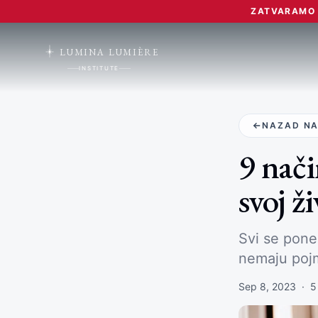
ZATVARAMO L
LUMINA LUMIÈRE
INSTITUTE
NAZAD NA
9 nači
svoj ž
Svi se pone
nemaju pojm
Sep 8, 2023
·
5