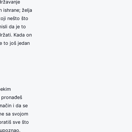
državanje
 ishrane; želja
oji nešto što
isli da je to
držati. Kada on
e to još jedan
 nekim
da pronađeš
ačin i da se
me sa svojom
ratiš sve što
e upoznao.