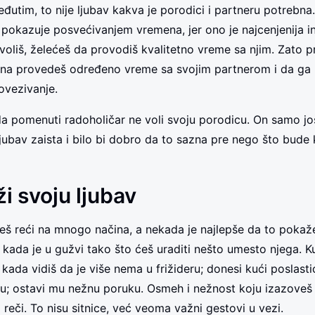
đutim, to nije ljubav kakva je porodici i partneru potrebna
e pokazuje posvećivanjem vremena, jer ono je najcenjenija in
voliš, želećeš da provodiš kvalitetno vreme sa njim. Zato p
na provedeš određeno vreme sa svojim partnerom i da ga i
ovezivanje.
a pomenuti radoholičar ne voli svoju porodicu. On samo jo
 ljubav zaista i bilo bi dobro da to sazna pre nego što bude
i svoju ljubav
eš reći na mnogo načina, a nekada je najlepše da to poka
kada je u gužvi tako što ćeš uraditi nešto umesto njega. K
kada vidiš da je više nema u frižideru; donesi kući poslasti
u; ostavi mu nežnu poruku. Osmeh i nežnost koju izazoveš
reči. To nisu sitnice, već veoma važni gestovi u vezi.