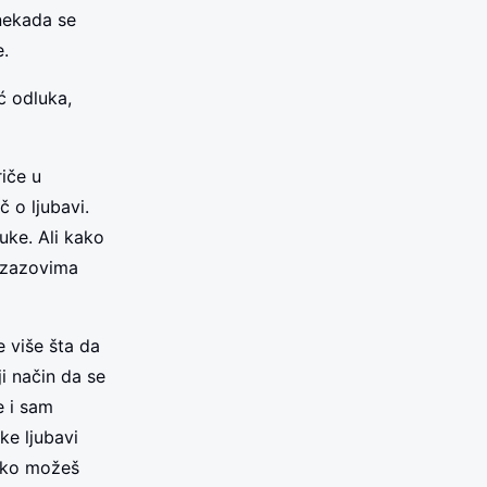
 nekada se
e.
ć odluka,
riče u
 o ljubavi.
luke. Ali kako
 izazovima
e više šta da
i način da se
e i sam
ke ljubavi
ako možeš