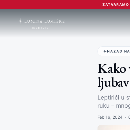
ZATVARAMO L
LUMINA LUMIÈRE
INSTITUTE
NAZAD NA
Kako v
ljubav
Leptirići u
ruku – mnog
Feb 16, 2024
·