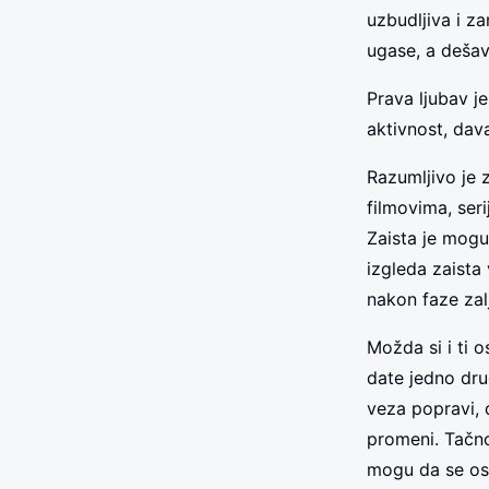
uzbudljiva i za
ugase, a dešav
Prava ljubav je
aktivnost, dav
Razumljivo je 
filmovima, seri
Zaista je moguć
izgleda zaista
nakon faze zal
Možda si i ti o
date jedno dru
veza popravi, 
promeni. Tačno
mogu da se os