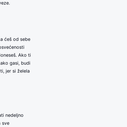
veze.
 da ćeš od sebe
osvećenosti
doneseš. Ako ti
lako gasi, budi
, jer si želela
ati nedeljno
m sve