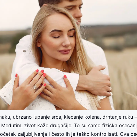
omaku, ubrzano lupanje srca, klecanje kolena, drhtanje ruku 
v. Međutim, život kaže drugačije. To su samo fizička osećanj
očetak zaljubljivanja i često ih je teško kontrolisati. Ova o