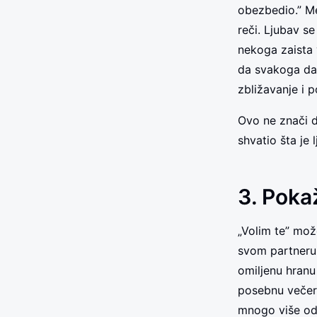
obezbedio.” Me
reči. Ljubav s
nekoga zaista 
da svakoga da
zbližavanje i p
Ovo ne znači d
shvatio šta je
3. Pokaž
„Volim te” mož
svom partneru 
omiljenu hranu 
posebnu večer
mnogo više od 