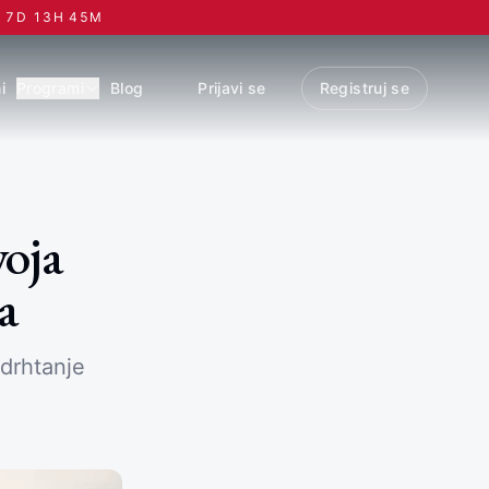
7
D
13
H
45
M
i
Programi
Blog
Prijavi se
Registruj se
voja
a
 drhtanje