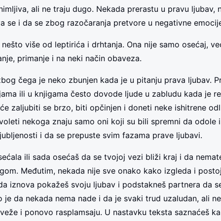
nimljiva, ali ne traju dugo. Nekada prerastu u pravu ljubav,
a se i da se zbog razočaranja pretvore u negativne emocij
 nešto više od leptirića i drhtanja. Ona nije samo osećaj, ve
anje, primanje i na neki način obaveza.
zbog čega je neko zbunjen kada je u pitanju prava ljubav. P
jama ili u knjigama često dovode ljude u zabludu kada je reč
e zaljubiti se brzo, biti opčinjen i doneti neke ishitrene od
 voleti nekoga znaju samo oni koji su bili spremni da odole
jubljenosti i da se prepuste svim fazama prave ljubavi.
sećala ili sada osećaš da se tvojoj vezi bliži kraj i da nemat
gom. Međutim, nekada nije sve onako kako izgleda i postoj
da iznova pokažeš svoju ljubav i podstakneš partnera da s
 je da nekada nema nade i da je svaki trud uzaludan, ali ne
veže i ponovo rasplamsaju. U nastavku teksta saznaćeš k