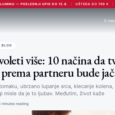
UMINU — POSLEDNJI UPIS DO 15.8.
|
UŠTEDA DO
799
€
|
O men
 BLOG
oleti više: 10 načina da t
 prema partneru bude jač
 stomaku, ubrzano lupanje srca, klecanje kolena,
i misle da je to ljubav. Međutim, život kaže
6
minutes reading