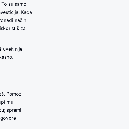
. To su samo
vesticija. Kada
ronađi način
skoristiš za
š uvek nije
 kasno.
žeš. Pomozi
upi mu
cu; spremi
 govore