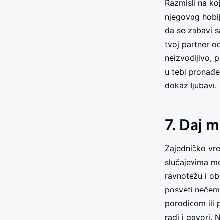
Razmisli na ko
njegovog hobij
da se zabavi sa
tvoj partner od
neizvodljivo, 
u tebi pronađe 
dokaz ljubavi.
7. Daj 
Zajedničko vr
slučajevima mo
ravnotežu i ob
posveti nečem
porodicom ili 
radi i govori.