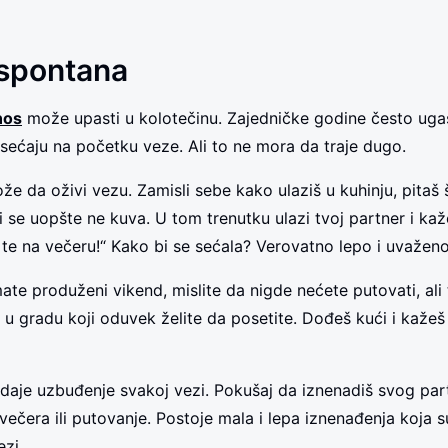
 spontana
nos
može upasti u kolotečinu. Zajedničke godine često ug
osećaju na početku veze. Ali to ne mora da traje dugo.
e da oživi vezu. Zamisli sebe kako ulaziš u kuhinju, pitaš 
ti se uopšte ne kuva. U tom trenutku ulazi tvoj partner i kaže
 te na večeru!“ Kako bi se sećala? Verovatno lepo i uvaženo
imate produženi vikend, mislite da nigde nećete putovati, ali 
j u gradu koji oduvek želite da posetite. Dođeš kući i kaže
aje uzbuđenje svakoj vezi. Pokušaj da iznenadiš svog par
ečera ili putovanje. Postoje mala i lepa iznenađenja koja 
ezi.