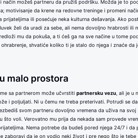
ji način možeš partneru da pružiš podršku. Možda je to po
a; motivisanje da krene na redovne treninge i promeni način
 prijateljima ili posećuje neka kulturna dešavanja. Ako post
uvek želi da uradi za sebe, ali nema dovoljno hrabrosti ili m
predloži mu da pokuša, a ti ćeš ga na sve načine u tome po
ohrabrenje, shvatiće koliko ti je stalo do njega i znaće da j
mu malo prostora
eme sa partnerom može učvrstiti
partnersku vezu
, ali je u
že i poljuljati. Ni u čemu ne treba preterivati. Potrudi se 
ezbediš svom partneru dovoljno vremena da uživa na svoj n
u što voli. Verovatno mu prija da nekada sam provede vre
prijateljima. Nema potrebe da budeš pored njega 24/7 i da p
 Ne zaboravi da je on vodio neki život i pre nego što je teb