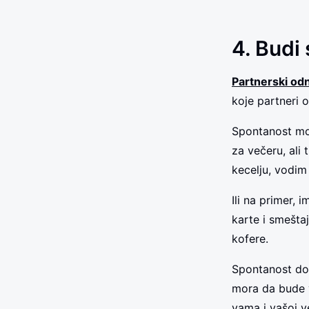
4. Budi
Partnerski od
koje partneri 
Spontanost mož
za večeru, ali 
kecelju, vodim
Ili na primer, 
karte i smešta
kofere.
Spontanost dod
mora da bude v
vama i vašoj v