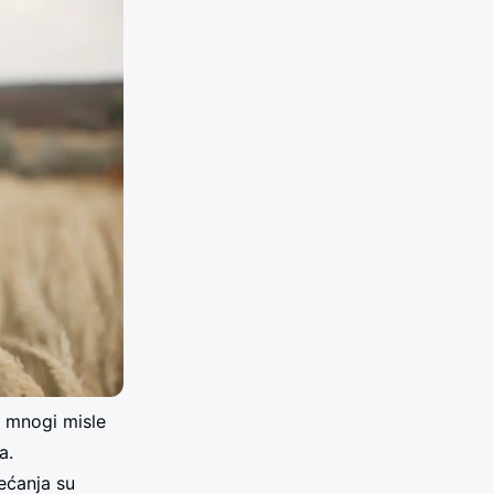
– mnogi misle
a.
sećanja su