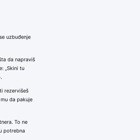
ase uzbuđenje
šta da napraviš
: „Skini tu
.
ti rezervišeš
š mu da pakuje
tnera. To ne
su potrebna