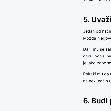
5. Uvaži
Jedan od način
Možda njegove
Da li mu se za
decu, ode u n
je lako zaborav
Pokaži mu da u
na neki način u
6. Budi