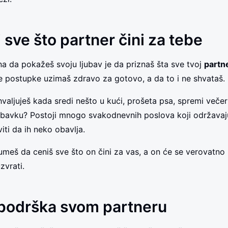
 sve što partner čini za tebe
a da pokažeš svoju ljubav je da priznaš šta sve tvoj
partn
 postupke uzimaš zdravo za gotovo, a da to i ne shvataš.
hvaljuješ kada sredi nešto u kući, prošeta psa, spremi veče
abavku? Postoji mnogo svakodnevnih poslova koji održava
iti da ih neko obavlja.
meš da ceniš sve što on čini za vas, a on će se verovatno p
zvrati.
 podrška svom partneru