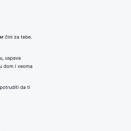
er
čini za tebe.
ru, uspava
ju dom i veoma
otruditi da ti