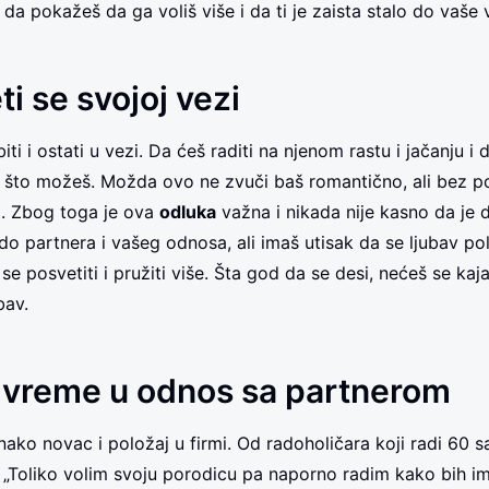
da pokažeš da ga voliš više i da ti je zaista stalo do vaše 
ti se svojoj vezi
iti i ostati u vezi. Da ćeš raditi na njenom rastu i jačanju i
e što možeš. Možda ovo ne zvuči baš romantično, ali bez p
i. Zbog toga je ova
odluka
važna i nikada nije kasno da je 
 do partnera i vašeg odnosa, ali imaš utisak da se ljubav po
se posvetiti i pružiti više. Šta god da se desi, nećeš se kajati
bav.
i vreme u odnos sa partnerom
nako novac i položaj u firmi. Od radoholičara koji radi 60 s
: „Toliko volim svoju porodicu pa naporno radim kako bih i