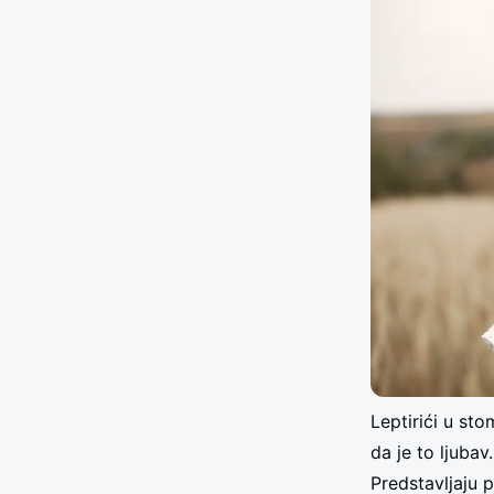
Leptirići u st
da je to ljuba
Predstavljaju p