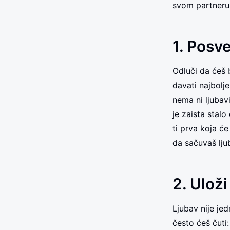
svom partneru 
1. Posve
Odluči da ćeš b
davati najbolj
nema ni ljubav
je zaista stalo
ti prva koja će 
da sačuvaš lju
2. Ulož
Ljubav nije jed
često ćeš čuti