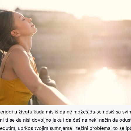
periodi u životu kada misliš da ne možeš da se nosiš sa svi
ni ti se da nisi dovoljno jaka i da ćeš na neki način da odust
eđutim, uprkos tvojim sumnjama i težini problema, to se ip