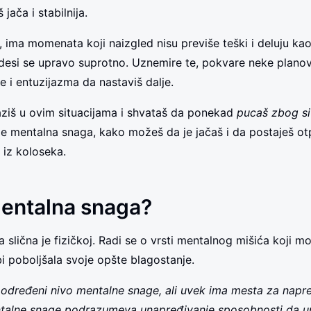
jača i stabilnija.
, ima momenata koji naizgled nisu previše teški i deluju ka
i desi se upravo suprotno. Uznemire te, pokvare neke plano
e i entuzijazma da nastaviš dalje.
ziš u ovim situacijama i shvataš da ponekad
pucaš zbog si
je mentalna snaga, kako možeš da je jačaš i da postaješ ot
 iz koloseka.
mentalna snaga?
 slična je fizičkoj. Radi se o vrsti mentalnog mišića koji m
bi poboljšala svoje opšte blagostanje.
određeni nivo mentalne snage, ali uvek ima mesta za napr
ntalne snage podrazumeva unapređivanje sposobnosti da up