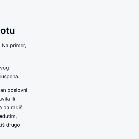
votu
 Na primer,
svog
neuspeha.
žan poslovni
ila ili
a da radiš
eđutim,
žiš drugo