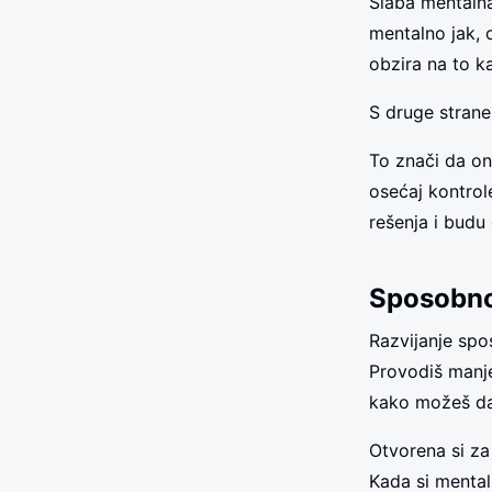
Slaba mentalna 
mentalno jak, 
obzira na to ka
S druge strane,
To znači da on
osećaj kontrol
rešenja i budu 
Sposobno
Razvijanje spos
Provodiš manje
kako možeš da 
Otvorena si za
Kada si mental