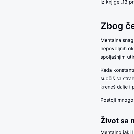
Iz knjige „13 p
Zbog če
Mentalna snaga
nepovoljnih ok
spoljašnjim uti
Kada konstantn
suočiš sa stra
kreneš dalje i 
Postoji mnogo 
Život sa 
Mentalno jaki l