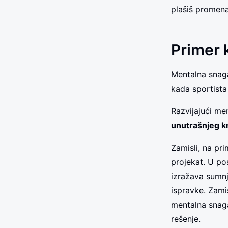
plašiš promena
Primer 
Mentalna snaga
kada sportista
Razvijajući men
unutrašnjeg kr
Zamisli, na pr
projekat. U pos
izražava sumnj
ispravke. Zamiš
mentalna snaga
rešenje.