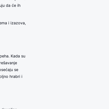
uju da će ih
ema i izazova,
speha. Kada su
 rešavanje
osećaju se
ljno hrabri i