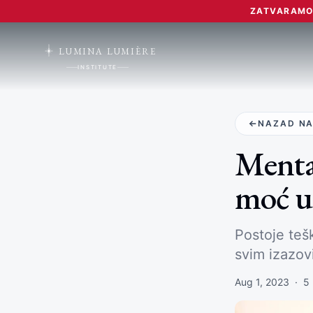
ZATVARAMO 
LUMINA LUMIÈRE
INSTITUTE
NAZAD NA
Mental
moć u
Postoje teš
svim izazovi
Aug 1, 2023
·
5