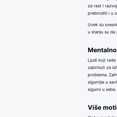
za rast i razv
prebroditi i u 
Uvek su svesni
u stanju su da 
Mentalno j
Ljudi koji rad
zabrinuti za i
problema. Zahv
sigurnije u sav
sigurni u sebe.
Više moti