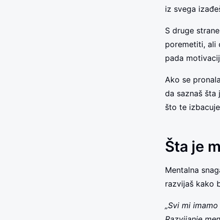
iz svega izađeš 
S druge strane
poremetiti, al
pada motivacij
Ako se pronala
da saznaš šta 
što te izbacuje
Šta je 
Mentalna snaga
razvijaš kako 
„Svi mi imamo 
Razvijanje me