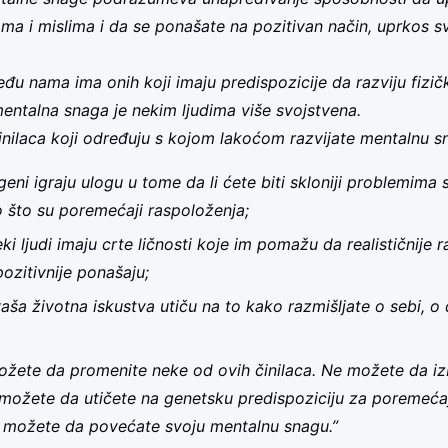
ma i mislima i da se ponašate na pozitivan način, uprkos s
đu nama ima onih koji imaju predispozicije da razviju fizič
 mentalna snaga je nekim ljudima više svojstvena.
inilaca koji određuju s kojom lakoćom razvijate mentalnu s
eni igraju ulogu u tome da li ćete biti skloniji problemima
o što su poremećaji raspoloženja;
ki ljudi imaju crte ličnosti koje im pomažu da realističnije r
pozitivnije ponašaju;
aša životna iskustva utiču na to kako razmišljate o sebi, o
žete da promenite neke od ovih činilaca. Ne možete da izb
 možete da utičete na genetsku predispoziciju za poremećaj
e možete da povećate svoju mentalnu snagu.”