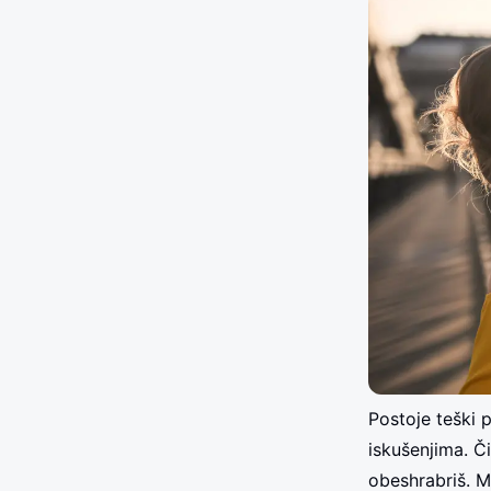
Postoje teški 
iskušenjima. Či
obeshrabriš. M