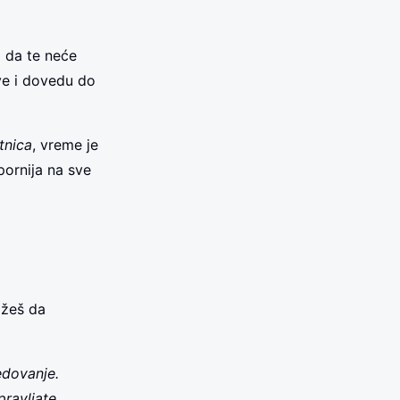
o da te neće
ve i dovedu do
tnica
, vreme je
pornija na sve
ožeš da
edovanje.
ravljate