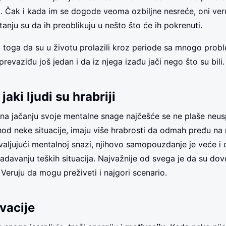
oj. Čak i kada im se dogode veoma ozbiljne nesreće, oni ver
stanju su da ih preoblikuju u nešto što će ih pokrenuti.
 toga da su u životu prolazili kroz periode sa mnogo probl
prevaziđu još jedan i da iz njega izađu jači nego što su bili.
aki ljudi su hrabriji
e na jačanju svoje mentalne snage najčešće se ne plaše neu
shod neke situacije, imaju više hrabrosti da odmah pređu na
aljujući mentalnoj snazi, njihovo samopouzdanje je veće i 
ladavanju teških situacija. Najvažnije od svega je da su dovo
 Veruju da mogu preživeti i najgori scenario.
vacije