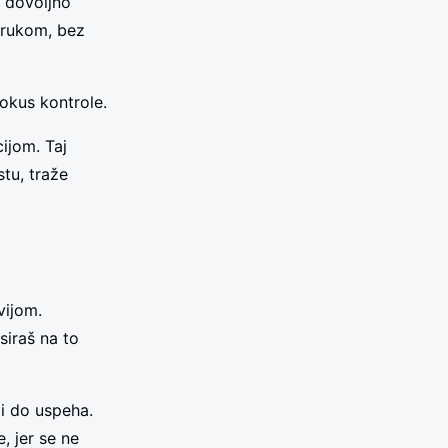
e dovoljno
a rukom, bez
lokus kontrole.
ijom. Taj
stu, traže
vijom.
siraš na to
i do uspeha.
, jer se ne