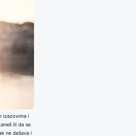
m izazovima i
aneš ili da se
ak ne dešava i