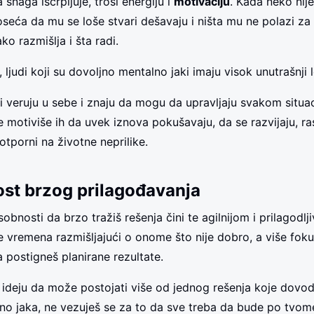
snaga iscrpljuje, troši energiju i
motivaciju
. Kada neko nij
oseća da mu se loše stvari dešavaju i ništa mu ne polazi z
ko razmišlja i šta radi.
 ljudi koji su dovoljno mentalno jaki imaju visok unutrašnji 
i veruju u sebe i znaju da mogu da upravljaju svakom situac
e motiviše ih da uvek iznova pokušavaju, da se razvijaju, ra
otporni na životne neprilike.
st brzog prilagođavanja
obnosti da brzo tražiš rešenja čini te agilnijom i prilagodlji
 vremena razmišljajući o onome što nije dobro, a više foku
postigneš planirane rezultate.
 ideju da može postojati više od jednog rešenja koje dovod
no jaka, ne vezuješ se za to da sve treba da bude po tvome