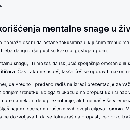
.
korišćenja mentalne snage u ži
 pomaže osobi da ostane fokusirana u ključnim trenucima.
 treba da ignoriše publiku kako bi postigao poen.
talnu snagu, i ti možeš da isključiš spoljašnje ometanje ili 
itičara
. Čak i ako ne uspeš, lakše ćeš se oporaviti nakon 
imer, da vredno i predano radiš na izradi prezentacije za va
lednjem trenutku, kolega ti ukazuje na propust koji si naprav
u prema nekom delu prezentacije, ali ti nemaš više vremen
ljaš najgori scenario i rušenje svih svojih ciljeva i
snova
. M
 ne dozvoljava ti da se fokusiraš na propast, već brzo tra