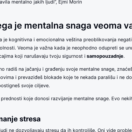
ravila mentalno jakih ljudi”, Ejmi Morin
ga je mentalna snaga veoma v
 je kognitivna i emocionalna veština preoblikovanja negativ
olnosti. Veoma je važna kada je neophodno odupreti se unu
cajima koji narušavaju tvoju sigurnost i
samopouzadnje
.
o radiš na jačanju i građenju svoje mentalne snage, znaće
hovima i prevaziđeš blokade koje te nekada parališu i ne d
postigneš svoje ciljeve.
prednosti koje donosi razvijanje mentalne snage. Evo nekih
manje stresa
judi ne dozvoljavaju stresu da ih kontroliše. Oni vide probl