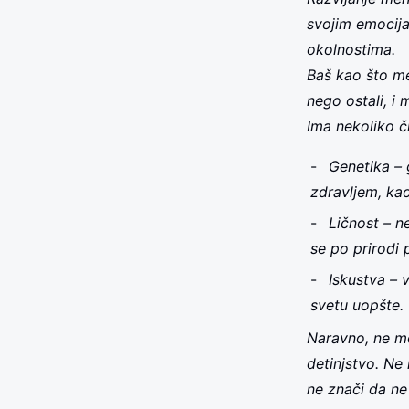
svojim emocija
okolnostima.
Baš kao što me
nego ostali, i
Ima nekoliko č
Genetika – g
zdravljem, ka
Ličnost – ne
se po prirodi 
Iskustva – v
svetu uopšte.
Naravno, ne mo
detinjstvo. Ne
ne znači da n