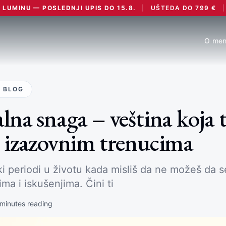
LUMINU — POSLEDNJI UPIS DO 15.8.
|
UŠTEDA DO
799
€
|
O men
 BLOG
na snaga – veština koja t
 izazovnim trenucima
ki periodi u životu kada misliš da ne možeš da s
ma i iskušenjima. Čini ti
minutes reading