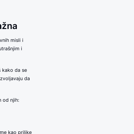
ažna
nih misli i
trašnjim i
š kako da se
ozvoljavaju da
 od njih:
eme kao prilike