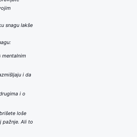
vojim
ku snagu lakše
nagu:
 s mentalnim
azmišljaju i da
 drugima i o
rišete loše
 pažnje. Ali to