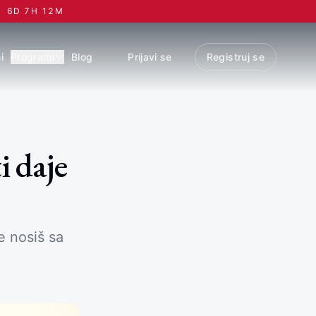
6
D
7
H
12
M
i
Programi
Blog
Prijavi se
Registruj se
i daje
e nosiš sa