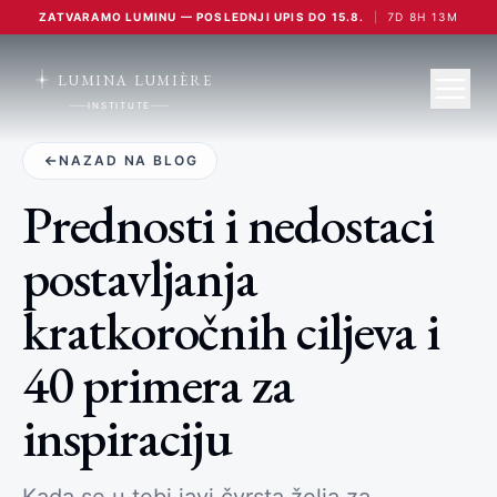
ZATVARAMO LUMINU — POSLEDNJI UPIS DO 15.8.
|
7
D
8
H
13
M
LUMINA LUMIÈRE
INSTITUTE
NAZAD NA BLOG
Prednosti i nedostaci
postavljanja
kratkoročnih ciljeva i
40 primera za
inspiraciju