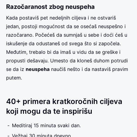
Razočaranost zbog neuspeha
Kada postaviš pet nedeljnih ciljeva i ne ostvariš
jedan, postoji mogućnost da se osećaš neuspešno i
razočarano. Počećeš da sumnjaš u sebe i doći ćeš u
iskušenje da odustaneš od svega što si započela.
Međutim, trebalo bi da imaš u vidu da se greške i
propusti dešavaju. Umesto da kloneš duhom potrudi
se da iz
neuspeha
naučiš nešto i da nastaviš pravim
putem.
40+ primera kratkoročnih ciljeva
koji mogu da te inspirišu
Meditiraj 15 minuta svaki dan.
Vežbaj 30 minuta dnevno.