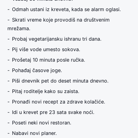
Odmah ustani iz kreveta, kada se alarm oglasi.
Skrati vreme koje provodiš na društvenim
mrežama.
Probaj vegetarijansku ishranu tri dana.
Pij više vode umesto sokova.
Prošetaj 10 minuta posle ručka.
Pohađaj časove joge.
Piši dnevnik pet do deset minuta dnevno.
Pitaj roditelje kako su zaista.
Pronađi novi recept za zdrave kolačiće.
Idi u krevet pre 23 sata svake noći.
Poseti neki novi restoran.
Nabavi novi planer.