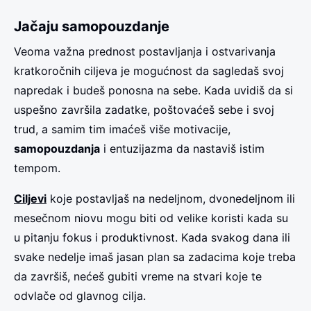
Jačaju samopouzdanje
Veoma važna prednost postavljanja i ostvarivanja
kratkoročnih ciljeva je mogućnost da sagledaš svoj
napredak i budeš ponosna na sebe. Kada uvidiš da si
uspešno završila zadatke, poštovaćeš sebe i svoj
trud, a samim tim imaćeš više motivacije,
samopouzdanja
i entuzijazma da nastaviš istim
tempom.
Ciljevi
koje postavljaš na nedeljnom, dvonedeljnom ili
mesečnom niovu mogu biti od velike koristi kada su
u pitanju fokus i produktivnost. Kada svakog dana ili
svake nedelje imaš jasan plan sa zadacima koje treba
da završiš, nećeš gubiti vreme na stvari koje te
odvlače od glavnog cilja.