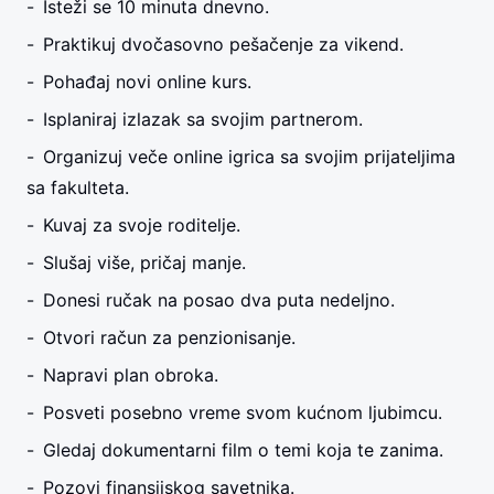
Isteži se 10 minuta dnevno.
Praktikuj dvočasovno pešačenje za vikend.
Pohađaj novi online kurs.
Isplaniraj izlazak sa svojim partnerom.
Organizuj veče online igrica sa svojim prijateljima
sa fakulteta.
Kuvaj za svoje roditelje.
Slušaj više, pričaj manje.
Donesi ručak na posao dva puta nedeljno.
Otvori račun za penzionisanje.
Napravi plan obroka.
Posveti posebno vreme svom kućnom ljubimcu.
Gledaj dokumentarni film o temi koja te zanima.
Pozovi finansijskog savetnika.