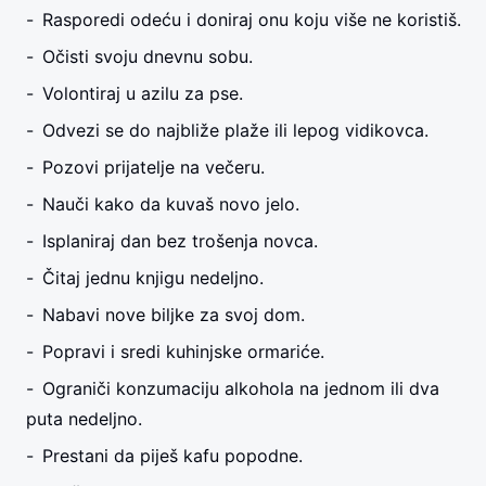
Rasporedi odeću i doniraj onu koju više ne koristiš.
Očisti svoju dnevnu sobu.
Volontiraj u azilu za pse.
Odvezi se do najbliže plaže ili lepog vidikovca.
Pozovi prijatelje na večeru.
Nauči kako da kuvaš novo jelo.
Isplaniraj dan bez trošenja novca.
Čitaj jednu knjigu nedeljno.
Nabavi nove biljke za svoj dom.
Popravi i sredi kuhinjske ormariće.
Ograniči konzumaciju alkohola na jednom ili dva
puta nedeljno.
Prestani da piješ kafu popodne.