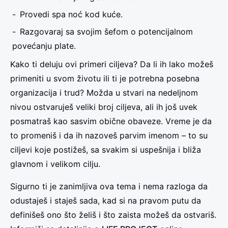
Provedi spa noć kod kuće.
Razgovaraj sa svojim šefom o potencijalnom
povećanju plate.
Kako ti deluju ovi primeri ciljeva? Da li ih lako možeš
primeniti u svom životu ili ti je potrebna posebna
organizacija i trud? Možda u stvari na nedeljnom
nivou ostvaruješ veliki broj ciljeva, ali ih još uvek
posmatraš kao sasvim obične obaveze. Vreme je da
to promeniš i da ih nazoveš parvim imenom – to su
ciljevi koje postižeš, sa svakim si uspešnija i bliža
glavnom i velikom cilju.
Sigurno ti je zanimljiva ova tema i nema razloga da
odustaješ i staješ sada, kad si na pravom putu da
definišeš ono što želiš i što zaista možeš da ostvariš.