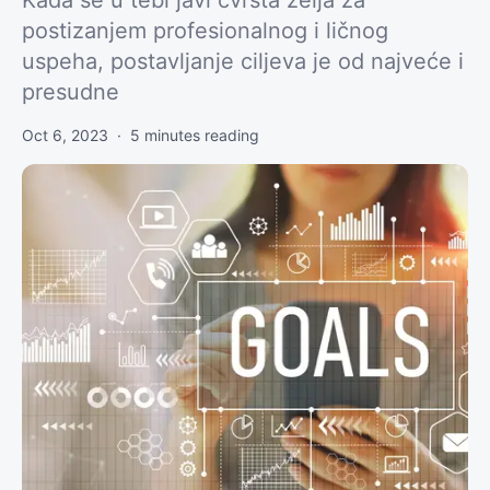
Kada se u tebi javi čvrsta želja za
postizanjem profesionalnog i ličnog
uspeha, postavljanje ciljeva je od najveće i
presudne
Oct 6, 2023
·
5
minutes reading