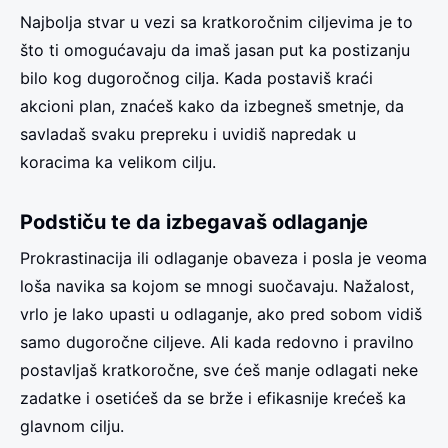
Najbolja stvar u vezi sa kratkoročnim ciljevima je to
što ti omogućavaju da imaš jasan put ka postizanju
bilo kog dugoročnog cilja. Kada postaviš kraći
akcioni plan, znaćeš kako da izbegneš smetnje, da
savladaš svaku prepreku i uvidiš napredak u
koracima ka velikom cilju.
Podstiču te da izbegavaš odlaganje
Prokrastinacija ili odlaganje obaveza i posla je veoma
loša navika sa kojom se mnogi suočavaju. Nažalost,
vrlo je lako upasti u odlaganje, ako pred sobom vidiš
samo dugoročne ciljeve. Ali kada redovno i pravilno
postavljaš kratkoročne, sve ćeš manje odlagati neke
zadatke i osetićeš da se brže i efikasnije krećeš ka
glavnom cilju.