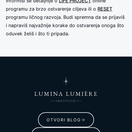
Informiši se detaljnije o
LIFE PROJECT
online
programu za brzo ostvarenje ciljeva ili o
RESET
programu ličnog razvoja. Budi spremna da se prijaviš
i napraviš najvažnije korake do ostvarenja onoga što
oduvek želiš i što ti pripada.
LUMINA LUMIÈRE
INSTITUTE
OTVORI BLOG