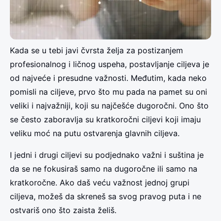
Kada se u tebi javi čvrsta želja za postizanjem
profesionalnog i ličnog uspeha, postavljanje ciljeva je
od najveće i presudne važnosti. Međutim, kada neko
pomisli na ciljeve, prvo što mu pada na pamet su oni
veliki i najvažniji, koji su najčešće dugoročni. Ono što
se često zaboravlja su kratkoročni ciljevi koji imaju
veliku moć na putu ostvarenja glavnih ciljeva.
I jedni i drugi ciljevi su podjednako važni i suština je
da se ne fokusiraš samo na dugoročne ili samo na
kratkoročne. Ako daš veću važnost jednoj grupi
ciljeva, možeš da skreneš sa svog pravog puta i ne
ostvariš ono što zaista želiš.