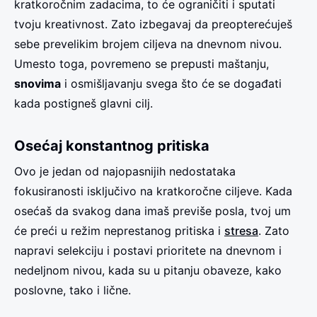
kratkoročnim zadacima, to će ograničiti i sputati
tvoju kreativnost. Zato izbegavaj da preopterećuješ
sebe prevelikim brojem ciljeva na dnevnom nivou.
Umesto toga, povremeno se prepusti maštanju,
snovima
i osmišljavanju svega što će se događati
kada postigneš glavni cilj.
Osećaj konstantnog pritiska
Ovo je jedan od najopasnijih nedostataka
fokusiranosti isključivo na kratkoročne ciljeve. Kada
osećaš da svakog dana imaš previše posla, tvoj um
će preći u režim neprestanog pritiska i
stresa
. Zato
napravi selekciju i postavi prioritete na dnevnom i
nedeljnom nivou, kada su u pitanju obaveze, kako
poslovne, tako i lične.