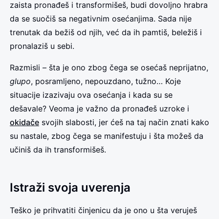
zaista pronađeš i transformišeš, budi dovoljno hrabra
da se suočiš sa negativnim osećanjima. Sada nije
trenutak da bežiš od njih, već da ih pamtiš, beležiš i
pronalaziš u sebi.
Razmisli – šta je ono zbog čega se osećaš neprijatno,
glupo
, posramljeno, nepouzdano, tužno… Koje
situacije izazivaju ova osećanja i kada su se
dešavale? Veoma je važno da pronađeš uzroke i
okidače
svojih slabosti, jer ćeš na taj način znati kako
su nastale, zbog čega se manifestuju i šta možeš da
učiniš da ih transformišeš.
Istraži svoja uverenja
Teško je prihvatiti činjenicu da je ono u šta veruješ