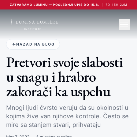
ZATVARAMO LUMINU — POSLEDNJI UPIS DO 15.8.
|
7
D
15
H
22
M
LUMINA LUMIÈRE
INSTITUTE
NAZAD NA BLOG
Pretvori svoje slabosti
u snagu i hrabro
zakorači ka uspehu
Mnogi ljudi čvrsto veruju da su okolnosti u
kojima žive van njihove kontrole. Često se
mire sa stanjem stvari, prihvataju
Mar 7, 2023
·
4
minutes reading