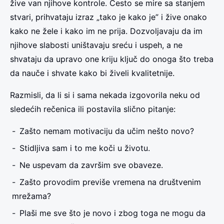
žive van njihove kontrole. Često se mire sa stanjem
stvari, prihvataju izraz „tako je kako je” i žive onako
kako ne žele i kako im ne prija. Dozvoljavaju da im
njihove slabosti uništavaju sreću i uspeh, a ne
shvataju da upravo one kriju ključ do onoga što treba
da nauče i shvate kako bi živeli kvalitetnije.
Razmisli, da li si i sama nekada izgovorila neku od
sledećih rečenica ili postavila slično pitanje:
Zašto nemam motivaciju da učim nešto novo?
Stidljiva sam i to me koči u životu.
Ne uspevam da završim sve obaveze.
Zašto provodim previše vremena na društvenim
mrežama?
Plaši me sve što je novo i zbog toga ne mogu da