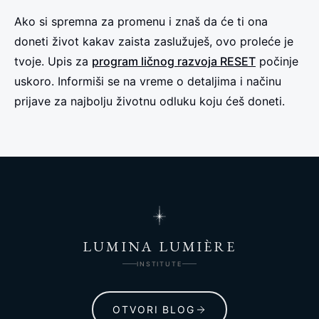
Ako si spremna za promenu i znaš da će ti ona
doneti život kakav zaista zaslužuješ, ovo proleće je
tvoje. Upis za
program ličnog razvoja RESET
počinje
uskoro. Informiši se na vreme o detaljima i načinu
prijave za najbolju životnu odluku koju ćeš doneti.
LUMINA LUMIÈRE
INSTITUTE
OTVORI BLOG