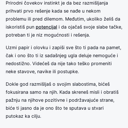
Prirodni čovekov instinkt je da bez razmišljanja
prihvati prvo rešenje kada se nađe u nekom
problemu ili pred dilemom. Međutim, ukoliko želiš da
iskoristiš pun
potencijal
i da ojačaš svoje slabe tačke,
potreban ti je niz mogućnosti i rešenja.
Uzmi papir i olovku i zapiši sve što ti pada na pamet,
čak i ono što ti iz sadašnjeg ugla deluje nemoguće i
nedostižno. Videćeš da nije tako teško promeniti
neke stavove, navike ili postupke.
Dokle god razmišljaš o svojim slabostima, bićeš
fokusirana samo na njih. Kada skreneš misli i obratiš
pažnju na njihove pozitivne i podržavajuće strane,
biće ti jasno da je ono što te sputava u stvari
putokaz ka cilju.