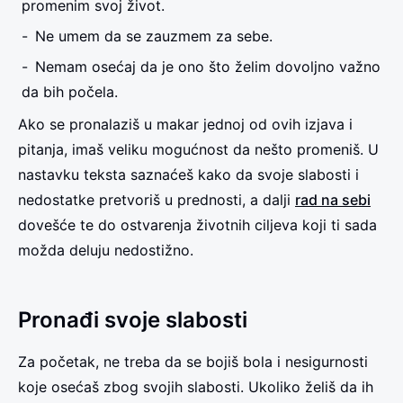
promenim svoj život.
Ne umem da se zauzmem za sebe.
Nemam osećaj da je ono što želim dovoljno važno
da bih počela.
Ako se pronalaziš u makar jednoj od ovih izjava i
pitanja, imaš veliku mogućnost da nešto promeniš. U
nastavku teksta saznaćeš kako da svoje slabosti i
nedostatke pretvoriš u prednosti, a dalji
rad na sebi
dovešće te do ostvarenja životnih ciljeva koji ti sada
možda deluju nedostižno.
Pronađi svoje slabosti
Za početak, ne treba da se bojiš bola i nesigurnosti
koje osećaš zbog svojih slabosti. Ukoliko želiš da ih