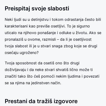
Preispitaj svoje slabosti
Neki ljudi su u detinjstvu i tokom odrastanja često bili
karakterisani kao previše osetljivi. To je sigurno
uticalo na njihovo ponašanje i odluke u životu. Ako se
pronalaziš u ovome, razmisli – da li je osetljivost
tvoja slabost ili je u stvari snaga zbog koje se drugi
osećaju ugroženo?
Tvoja sposobnost da osetiš ono što drugi
doživljavaju i da neke stvari shvatiš lično može ti
značiti tako što ćeš pomoći nekim ljudima i povezati
se sa njima na jedinstven način.
Prestani da tražiš izgovore