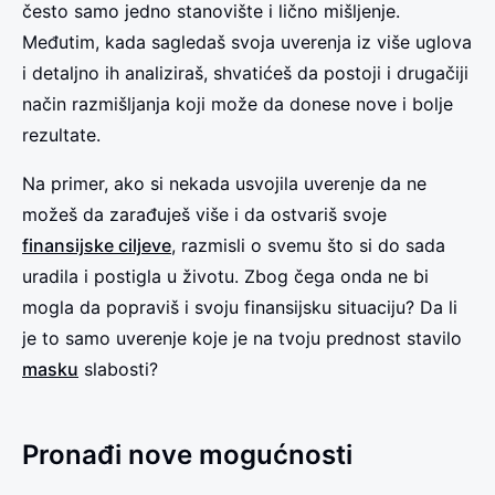
često samo jedno stanovište i lično mišljenje.
Međutim, kada sagledaš svoja uverenja iz više uglova
i detaljno ih analiziraš, shvatićeš da postoji i drugačiji
način razmišljanja koji može da donese nove i bolje
rezultate.
Na primer, ako si nekada usvojila uverenje da ne
možeš da zarađuješ više i da ostvariš svoje
finansijske ciljeve
, razmisli o svemu što si do sada
uradila i postigla u životu. Zbog čega onda ne bi
mogla da popraviš i svoju finansijsku situaciju? Da li
je to samo uverenje koje je na tvoju prednost stavilo
masku
slabosti?
Pronađi nove mogućnosti