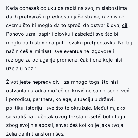
Kada doneseš odluku da radiš na svojim slabostima i
da ih pretvaraš u prednosti i jače strane, razmisli o
svemu što bi moglo da te spreči da ostvariš ovaj
cilj
.
Ponovo uzmi papir i olovku i zabeleži sve što bi
moglo da ti stane na put – svaku pretpostavku. Na taj
način ćeš eliminisati sve eventualne izgovore i
razloge za odlaganje promene, čak i one koje nisi
uzela u obzir.
Život jeste nepredvidiv i za mnogo toga što nisi
ostvarila i uradila možeš da kriviš ne samo sebe, već
i porodicu, partnera, kolege, situaciju u državi,
politiku, istoriju i sve što te okružuje. Međutim, ako
se vratiš na početak ovog teksta i osetiš bol i tugu
zbog svojih slabosti, shvatićeš koliko je jaka tvoja
želja da ih transformišeš.