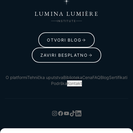
LUMINA LUMIÈRE
INSTITUTE
OTVORI BLOG
ZAVIRI BESPLATNO
O platformi
Tehnička uputstva
Biblioteka
Cena
FAQ
Blog
Sertifikati
Podrška
Kontakt
Uslovi korišćenja
Politika privatnosti