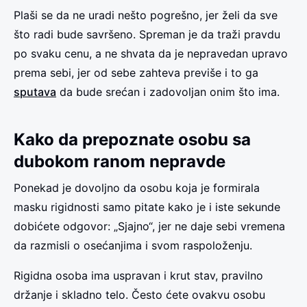
Plaši se da ne uradi nešto pogrešno, jer želi da sve
što radi bude savršeno. Spreman je da traži pravdu
po svaku cenu, a ne shvata da je nepravedan upravo
prema sebi, jer od sebe zahteva previše i to ga
sputava
da bude srećan i zadovoljan onim što ima.
Kako da prepoznate osobu sa
dubokom ranom nepravde
Ponekad je dovoljno da osobu koja je formirala
masku rigidnosti samo pitate kako je i iste sekunde
dobićete odgovor: „Sjajno“, jer ne daje sebi vremena
da razmisli o osećanjima i svom raspoloženju.
Rigidna osoba ima uspravan i krut stav, pravilno
držanje i skladno telo. Često ćete ovakvu osobu