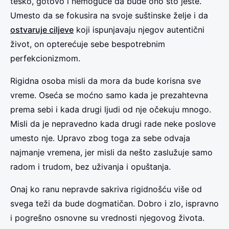
teško, gotovo i nemoguće da bude ono što jeste.
Umesto da se fokusira na svoje suštinske želje i da
ostvaruje ciljeve
koji ispunjavaju njegov autentični
život, on opterećuje sebe bespotrebnim
perfekcionizmom.
Rigidna osoba misli da mora da bude korisna sve
vreme. Oseća se moćno samo kada je prezahtevna
prema sebi i kada drugi ljudi od nje očekuju mnogo.
Misli da je nepravedno kada drugi rade neke poslove
umesto nje. Upravo zbog toga za sebe odvaja
najmanje vremena, jer misli da nešto zaslužuje samo
radom i trudom, bez uživanja i opuštanja.
Onaj ko ranu nepravde sakriva rigidnošću više od
svega teži da bude dogmatičan. Dobro i zlo, ispravno
i pogrešno osnovne su vrednosti njegovog života.