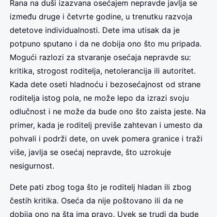
Rana na duši izazvana osećajem nepravde javlja se
između druge i četvrte godine, u trenutku razvoja
detetove individualnosti. Dete ima utisak da je
potpuno sputano i da ne dobija ono što mu pripada.
Mogući razlozi za stvaranje osećaja nepravde su:
kritika, strogost roditelja, netolerancija ili autoritet.
Kada dete oseti hladnoću i bezosećajnost od strane
roditelja istog pola, ne može lepo da izrazi svoju
odlučnost i ne može da bude ono što zaista jeste. Na
primer, kada je roditelj previše zahtevan i umesto da
pohvali i podrži dete, on uvek pomera granice i traži
više, javlja se osećaj nepravde, što uzrokuje
nesigurnost.
Dete pati zbog toga što je roditelj hladan ili zbog
čestih kritika. Oseća da nije poštovano ili da ne
dobija ono na šta ima pravo. Uvek se trudi da bude