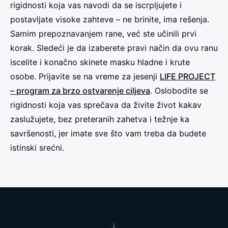
rigidnosti koja vas navodi da se iscrpljujete i
postavljate visoke zahteve – ne brinite, ima rešenja.
Samim prepoznavanjem rane, već ste učinili prvi
korak. Sledeći je da izaberete pravi način da ovu ranu
iscelite i konačno skinete masku hladne i krute
osobe. Prijavite se na vreme za jesenji
LIFE PROJECT
– program za brzo ostvarenje ciljeva
. Oslobodite se
rigidnosti koja vas sprečava da živite život kakav
zaslužujete, bez preteranih zahetva i težnje ka
savršenosti, jer imate sve što vam treba da budete
istinski srećni.