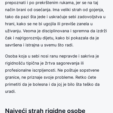
prepoznati i po prekrštenim rukama, jer se na taj
način brani od osećanja. Ima veliki strah od gojenja,
tako da pazi šta jede i uskraćuje sebi zadovoljstva u
hrani, kako se ne bi ugojila ili previše zanela u
uživanju. Veoma je disciplinovana i spremna da izdrži
čak i najrigorozniju dijetu, kako bi pokazala da je
savršena i istrajna u svemu što radi.
Osoba koja u sebi nosi ranu nepravde i sakriva je
rigidnošću tipična je žrtva sagorevanja ili
profesionalne iscrpljenosti. Ne poštuje sopstvene
granice, ne priznaje svoje probleme. Retko ćete
primetiti da je bolesna i da joj je bilo šta teško da
uradi.
Najveći strah rigidne osobe