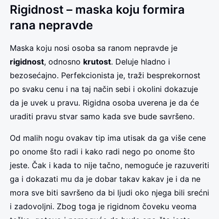
Rigidnost – maska koju formira
rana nepravde
Maska koju nosi osoba sa ranom nepravde je
rigidnost
, odnosno
krutost
. Deluje hladno i
bezosećajno. Perfekcionista je, traži besprekornost
po svaku cenu i na taj način sebi i okolini dokazuje
da je uvek u pravu. Rigidna osoba uverena je da će
uraditi pravu stvar samo kada sve bude savršeno.
Od malih nogu ovakav tip ima utisak da ga više cene
po onome što radi i kako radi nego po onome što
jeste. Čak i kada to nije tačno, nemoguće je razuveriti
ga i dokazati mu da je dobar takav kakav je i da ne
mora sve biti savršeno da bi ljudi oko njega bili srećni
i zadovoljni. Zbog toga je rigidnom čoveku veoma