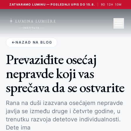
ZATVARAMO LUMINU — POSLEDNJI UPIS DO 15.8.
|
9
D
12
H
10
M
LUMINA LUMIÈRE
INSTITUTE
NAZAD NA BLOG
Prevaziđite osećaj
nepravde koji vas
sprečava da se ostvarite
Rana na duši izazvana osećajem nepravde
javlja se između druge i četvrte godine, u
trenutku razvoja detetove individualnosti.
Dete ima