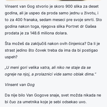
Vinsent van Gog stvorio je skoro 900 slika za deset
godina, ali je uspeo da proda samo jednu u životu, i
to za 400 franaka, sedam meseci pre svoje smrti. Sto
godina nakon toga, njegova slika Portret dr Gašea
prodata je za 148.6 miliona dolara.
Šta možeš da zaključiš nakon ovih činjenica? Da li je
strast jedino što čovek treba da ima da bi postigao
uspeh?
„U meni gori velika vatra, ali niko ne staje da se
ogreje na njoj, a prolaznici vide samo oblak dima.“
Vinsent van Gog
Da nije bilo Van Gogove snaje, svet možda nikada ne
bi čuo za umetnika koje je sebi odsekao uvo.