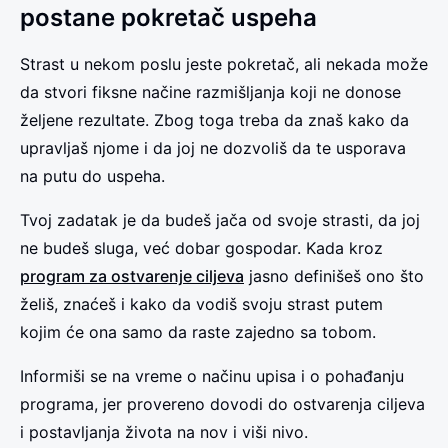
postane pokretač uspeha
Strast u nekom poslu jeste pokretač, ali nekada može
da stvori fiksne načine razmišljanja koji ne donose
željene rezultate. Zbog toga treba da znaš kako da
upravljaš njome i da joj ne dozvoliš da te usporava
na putu do uspeha.
Tvoj zadatak je da budeš jača od svoje strasti, da joj
ne budeš sluga, već dobar gospodar. Kada kroz
program za ostvarenje ciljeva
jasno definišeš ono što
želiš, znaćeš i kako da vodiš svoju strast putem
kojim će ona samo da raste zajedno sa tobom.
Informiši se na vreme o načinu upisa i o pohađanju
programa, jer provereno dovodi do ostvarenja ciljeva
i postavljanja života na nov i viši nivo.