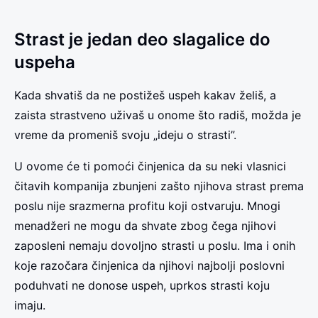
Strast je jedan deo slagalice do
uspeha
Kada shvatiš da ne postižeš uspeh kakav želiš, a
zaista strastveno uživaš u onome što radiš, možda je
vreme da promeniš svoju „ideju o strasti”.
U ovome će ti pomoći činjenica da su neki vlasnici
čitavih kompanija zbunjeni zašto njihova strast prema
poslu nije srazmerna profitu koji ostvaruju. Mnogi
menadžeri ne mogu da shvate zbog čega njihovi
zaposleni nemaju dovoljno strasti u poslu. Ima i onih
koje razočara činjenica da njihovi najbolji poslovni
poduhvati ne donose uspeh, uprkos strasti koju
imaju.