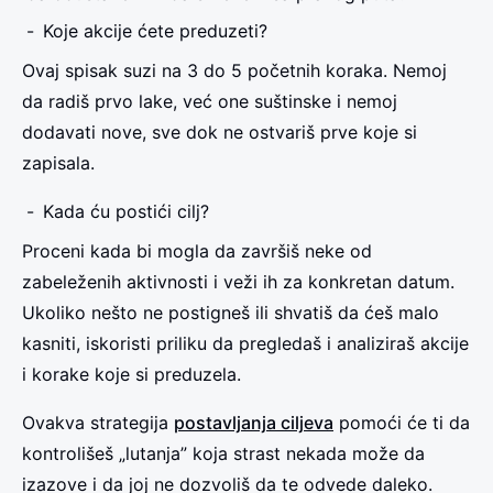
Koje akcije ćete preduzeti?
Ovaj spisak suzi na 3 do 5 početnih koraka. Nemoj
da radiš prvo lake, već one suštinske i nemoj
dodavati nove, sve dok ne ostvariš prve koje si
zapisala.
Kada ću postići
cilj
?
Proceni kada bi mogla da završiš neke od
zabeleženih aktivnosti i veži ih za konkretan datum.
Ukoliko nešto ne postigneš ili shvatiš da ćeš malo
kasniti, iskoristi priliku da pregledaš i analiziraš akcije
i korake koje si preduzela.
Ovakva strategija
postavljanja ciljeva
pomoći će ti da
kontrolišeš „lutanja” koja strast nekada može da
izazove i da joj ne dozvoliš da te odvede daleko.