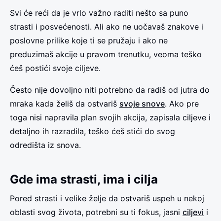
Svi će reći da je vrlo važno raditi nešto sa puno
strasti i posvećenosti. Ali ako ne uočavaš znakove i
poslovne prilike koje ti se pružaju i ako ne
preduzimaš akcije u pravom trenutku, veoma teško
ćeš postići svoje ciljeve.
Često nije dovoljno niti potrebno da radiš od jutra do
mraka kada želiš da ostvariš
svoje snove
. Ako pre
toga nisi napravila plan svojih akcija, zapisala ciljeve i
detaljno ih razradila, teško ćeš stići do svog
odredišta iz snova.
Gde ima strasti, ima i cilja
Pored strasti i velike želje da ostvariš uspeh u nekoj
oblasti svog života, potrebni su ti fokus, jasni
ciljevi
i