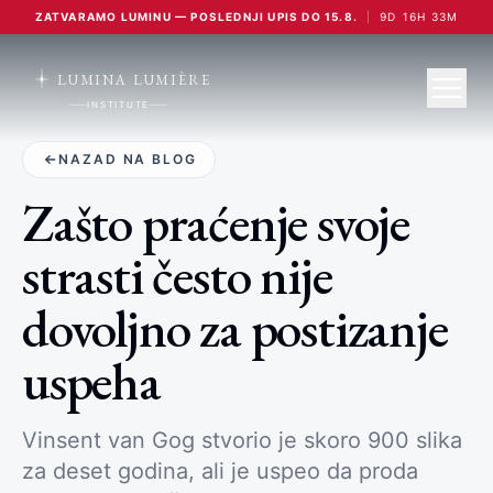
ZATVARAMO LUMINU — POSLEDNJI UPIS DO 15.8.
|
9
D
16
H
33
M
LUMINA LUMIÈRE
INSTITUTE
NAZAD NA BLOG
Zašto praćenje svoje
strasti često nije
dovoljno za postizanje
uspeha
Vinsent van Gog stvorio je skoro 900 slika
za deset godina, ali je uspeo da proda