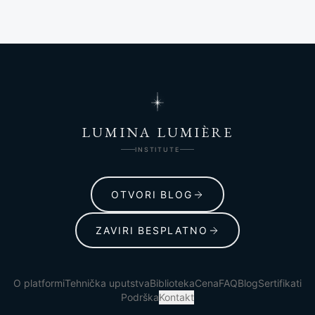
LUMINA LUMIÈRE
INSTITUTE
OTVORI BLOG
ZAVIRI BESPLATNO
O platformi
Tehnička uputstva
Biblioteka
Cena
FAQ
Blog
Sertifikati
Podrška
Kontakt