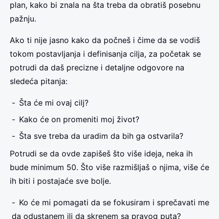
plan, kako bi znala na šta treba da obratiš posebnu
pažnju.
Ako ti nije jasno kako da počneš i čime da se vodiš
tokom postavljanja i definisanja cilja, za početak se
potrudi da daš precizne i detaljne odgovore na
sledeća pitanja:
Šta će mi ovaj cilj?
Kako će on promeniti moj život?
Šta sve treba da uradim da bih ga ostvarila?
Potrudi se da ovde zapišeš što više ideja, neka ih
bude minimum 50. Što više razmišljaš o njima, više će
ih biti i postajaće sve bolje.
Ko će mi pomagati da se fokusiram i sprečavati me
da odustanem ili da skrenem sa pravog puta?