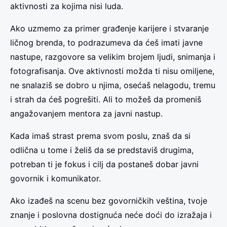
aktivnosti za kojima nisi luda.
Ako uzmemo za primer građenje karijere i stvaranje
ličnog brenda, to podrazumeva da ćeš imati javne
nastupe, razgovore sa velikim brojem ljudi, snimanja i
fotografisanja. Ove aktivnosti možda ti nisu omiljene,
ne snalaziš se dobro u njima, osećaš nelagodu, tremu
i strah da ćeš pogrešiti. Ali to možeš da promeniš
angažovanjem mentora za javni nastup.
Kada imaš strast prema svom poslu, znaš da si
odlična u tome i želiš da se predstaviš drugima,
potreban ti je fokus i cilj da postaneš dobar javni
govornik i komunikator.
Ako izađeš na scenu bez govorničkih veština, tvoje
znanje i poslovna dostignuća neće doći do izražaja i