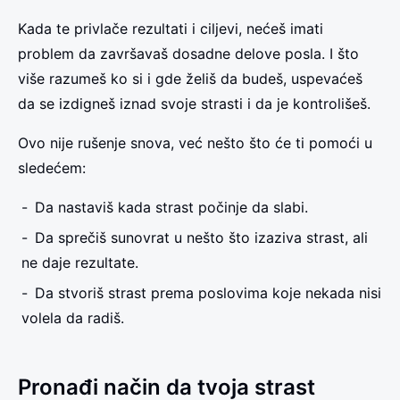
Kada te privlače rezultati i ciljevi, nećeš imati
problem da završavaš dosadne delove posla. I što
više razumeš ko si i gde želiš da budeš, uspevaćeš
da se izdigneš iznad svoje strasti i da je kontrolišeš.
Ovo nije rušenje snova, već nešto što će ti pomoći u
sledećem:
Da nastaviš kada strast počinje da slabi.
Da sprečiš sunovrat u nešto što izaziva strast, ali
ne daje rezultate.
Da stvoriš strast prema poslovima koje nekada nisi
volela da radiš.
Pronađi način da tvoja strast