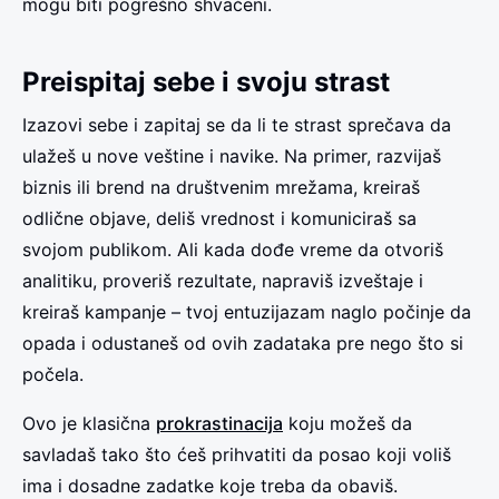
mogu biti pogrešno shvaćeni.
Preispitaj sebe i svoju strast
Izazovi sebe i zapitaj se da li te strast sprečava da
ulažeš u nove veštine i navike. Na primer, razvijaš
biznis ili brend na društvenim mrežama, kreiraš
odlične objave, deliš vrednost i komuniciraš sa
svojom publikom. Ali kada dođe vreme da otvoriš
analitiku, proveriš rezultate, napraviš izveštaje i
kreiraš kampanje – tvoj entuzijazam naglo počinje da
opada i odustaneš od ovih zadataka pre nego što si
počela.
Ovo je klasična
prokrastinacija
koju možeš da
savladaš tako što ćeš prihvatiti da posao koji voliš
ima i dosadne zadatke koje treba da obaviš.