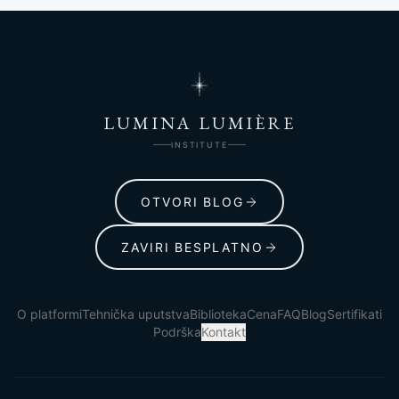
LUMINA LUMIÈRE
INSTITUTE
OTVORI BLOG
ZAVIRI BESPLATNO
O platformi
Tehnička uputstva
Biblioteka
Cena
FAQ
Blog
Sertifikati
Podrška
Kontakt