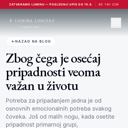
ZATVARAMO LUMINU — POSLEDNJI UPIS DO 15.8.
|
6
D
14
H
22
M
LUMINA LUMIÈRE
INSTITUTE
NAZAD NA BLOG
Zbog čega je osećaj
pripadnosti veoma
važan u životu
Potreba za pripadanjem jedna je od
osnovnih emocionalnih potreba svakog
čoveka. Još od malih nogu, kada osetite
pripadnost primarnoj grupi,