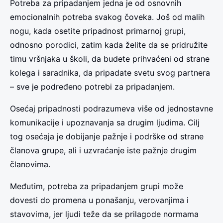
Potreba za pripadanjem jedna je od osnovnih
emocionalnih potreba svakog čoveka. Još od malih
nogu, kada osetite pripadnost primarnoj grupi,
odnosno porodici, zatim kada želite da se pridružite
timu vršnjaka u školi, da budete prihvaćeni od strane
kolega i saradnika, da pripadate svetu svog partnera
– sve je podređeno potrebi za pripadanjem.
Osećaj pripadnosti podrazumeva više od jednostavne
komunikacije i upoznavanja sa drugim ljudima. Cilj
tog osećaja je dobijanje pažnje i podrške od strane
članova grupe, ali i uzvraćanje iste pažnje drugim
članovima.
Međutim, potreba za pripadanjem grupi može
dovesti do promena u ponašanju, verovanjima i
stavovima, jer ljudi teže da se prilagode normama