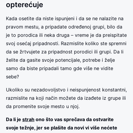
opterećuje
Kada osetite da niste ispunjeni i da se ne nalazite na
pravom mestu, a pripadate određenoj grupi, bilo da
je to porodica ili neka druga – vreme je da preispitate
svoj osećaj pripadnosti. Razmislite koliko ste spremni
da se žrtvujete za pripadnost porodici ili grupi. Da li
želite da gasite svoje potencijale, potrebe i želje
samo da biste pripadali tamo gde više ne vidite
sebe?
Ukoliko su nezadovoljstvo i neispunjenost konstantni,
razmislite na koji način možete da izađete iz grupe ili
da promenite svoje mesto u njoj.
Da li je
strah
ono što vas sprečava da ostvarite
svoje težnje, jer se plašite da novi vi više nećete