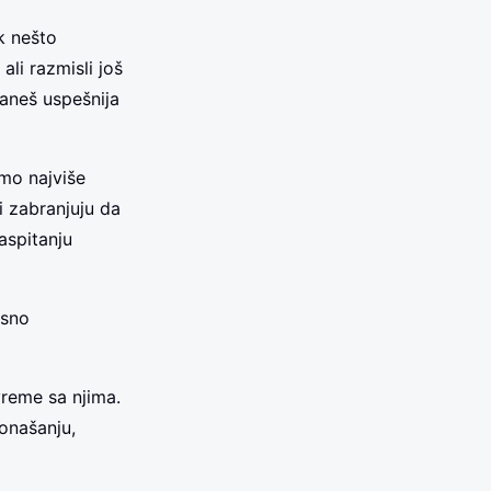
ak nešto
li razmisli još
taneš uspešnija
imo najviše
ci zabranjuju da
aspitanju
esno
vreme sa njima.
onašanju,