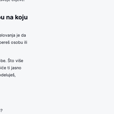
bu na koju
lovanja je da
bereš osobu ili
be. Što više
iće ti jasno
odeluješ,
i?