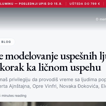
UMINU — POSLEDNJI UPIS DO 15.8.
|
UŠTEDA DO
799
€
|
O men
 BLOG
je modelovanje uspešnih l
 korak ka ličnom uspehu
imaš privilegiju da provodiš vreme sa ljudima po
berta Ajnštajna, Opre Vinfri, Novaka Đokovića, E
5
minutes reading