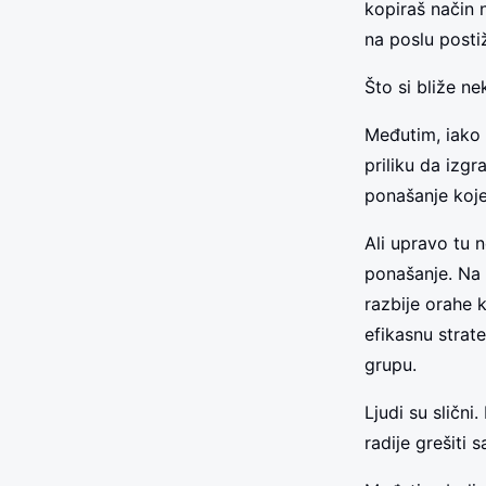
kopiraš način n
na poslu postiž
Što si bliže ne
Međutim, iako p
priliku da izgr
ponašanje koje
Ali upravo tu 
ponašanje. Na 
razbije orahe 
efikasnu strat
grupu.
Ljudi su sličn
radije grešiti