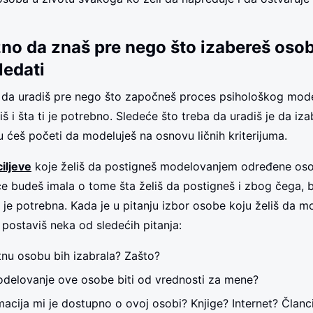
žno da znaš pre nego što izabereš oso
ledati
 da uradiš pre nego što započneš proces psihološkog mode
iš i šta ti je potrebno. Sledeće što treba da uradiš je da iza
ju ćeš početi da modeluješ na osnovu ličnih kriterijuma.
ciljeve
koje želiš da postigneš modelovanjem određene oso
oće budeš imala o tome šta želiš da postigneš i zbog čega, b
 je potrebna. Kada je u pitanju izbor osobe koju želiš da m
postaviš neka od sledećih pitanja:
tnu osobu bih izabrala? Zašto?
odelovanje ove osobe biti od vrednosti za mene?
macija mi je dostupno o ovoj osobi? Knjige? Internet? Članc