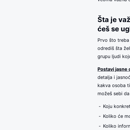
Šta je va
ćeš se ug
Prvo što treba
odrediš šta žel
grupu ljudi ko
Postavi jasne 
detalja i jasn
kakva osoba ti
možeš sebi da 
Koju konkre
Koliko će m
Koliko infor