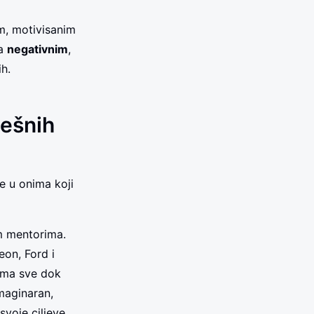
im, motivisanim
sa
negativnim
,
h.
pešnih
e u onima koji
m mentorima.
eon, Ford i
jima sve dok
imaginaran,
voje ciljeve.