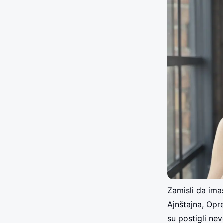
Zamisli da ima
Ajnštajna, Opr
su postigli ne