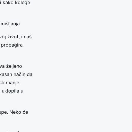
ili kako kolege
mišljanja.
voj život, imaš
a propagira
va željeno
ikasan način da
sti manje
 uklopila u
rupe. Neko će