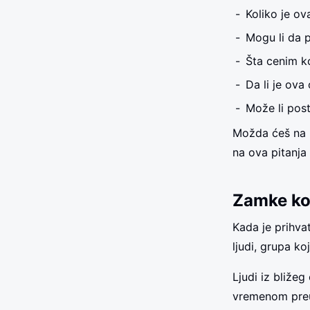
Koliko je o
Mogu li da 
Šta cenim k
Da li je ov
Može li post
Možda ćeš na k
na ova pitanja
Zamke koj
Kada je prihvat
ljudi, grupa k
Ljudi iz bližeg
vremenom preuz