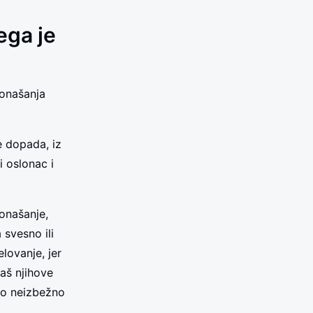
ega je
ponašanja
e dopada, iz
i oslonac i
ponašanje,
svesno ili
lovanje, jer
jaš njihove
 to neizbežno