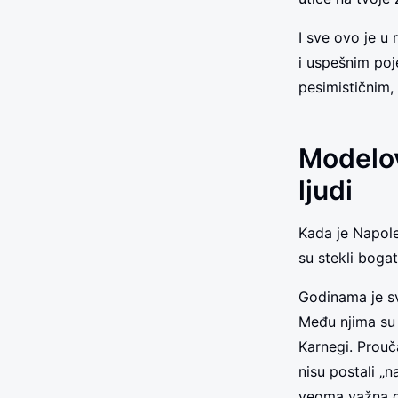
I sve ovo je u
i uspešnim po
pesimističnim,
Modelov
ljudi
Kada je Napole
su stekli bog
Godinama je sv
Među njima su 
Karnegi. Prouč
nisu postali „n
veoma važna os