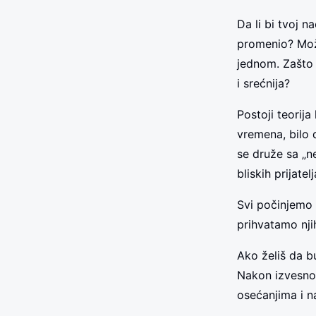
Da li bi tvoj na
promenio? Možd
jednom. Zašto 
i srećnija?
Postoji teorij
vremena, bilo d
se druže sa „n
bliskih prijatel
Svi počinjemo 
prihvatamo nji
Ako želiš da b
Nakon izvesnog
osećanjima i n