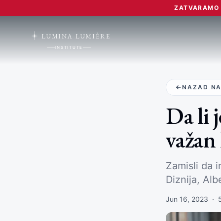
ZATVARAMO L
LUMINA LUMIÈRE
INSTITUTE
NAZAD NA
Da li 
važan
Zamisli da 
Diznija, Al
Jun 16, 2023
·