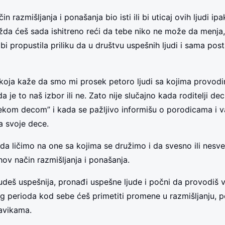
čin razmišljanja i ponašanja bio isti ili bi uticaj ovih ljudi ip
a ćeš sada ishitreno reći da tebe niko ne može da menja, a
bi propustila priliku da u društvu uspešnih ljudi i sama pos
a koja kaže da smo mi prosek petoro ljudi sa kojima provod
a je to naš izbor ili ne. Zato nije slučajno kada roditelji de
ekom decom” i kada se pažljivo informišu o porodicama i v
ja svoje dece.
da ličimo na one sa kojima se družimo i da svesno ili nesv
hov način razmišljanja i ponašanja.
udeš uspešnija, pronađi uspešne ljude i počni da provodiš 
 perioda kod sebe ćeš primetiti promene u razmišljanju, p
avikama.