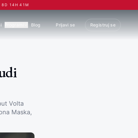
8
D
14
H
41
M
i
Programi
Blog
Prijavi se
Registruj se
judi
put Volta
lona Maska,