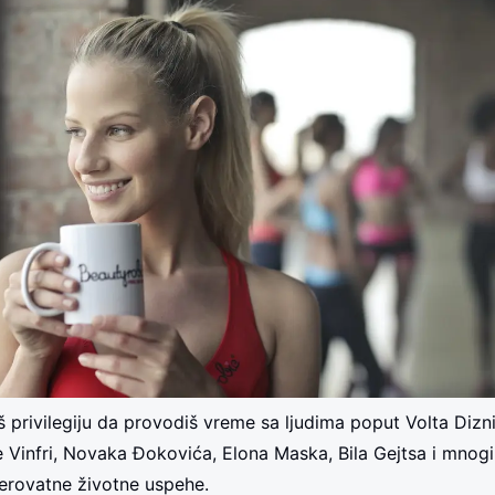
š privilegiju da provodiš vreme sa ljudima poput Volta Dizni
e Vinfri, Novaka Đokovića, Elona Maska, Bila Gejtsa i mnogih
verovatne životne uspehe.