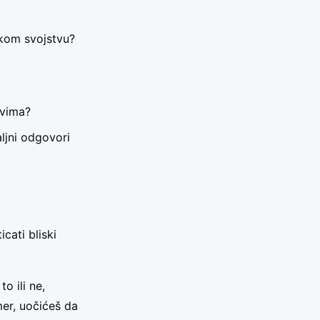
kom svojstvu?
evima?
ljni odgovori
cati bliski
o ili ne,
mer, uočićeš da