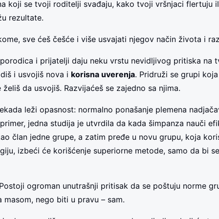
a koji se tvoji roditelji svađaju, kako tvoji vršnjaci flertuju 
u rezultate.
kome, sve ćeš češće i više usvajati njegov način života i raz
orodica i prijatelji daju neku vrstu nevidljivog pritiska na t
adiš i usvojiš nova i
korisna uverenja
. Pridruži se grupi koj
 želiš da usvojiš. Razvijaćeš se zajedno sa njima.
nekada leži opasnost: normalno ponašanje plemena nadjača
primer, jedna studija je utvrdila da kada šimpanza nauči ef
kao član jedne grupe, a zatim pređe u novu grupu, koja kori
egiju, izbeći će korišćenje superiorne metode, samo da bi se
i. Postoji ogroman unutrašnji pritisak da se poštuju norme g
 sa masom, nego biti u pravu – sam.