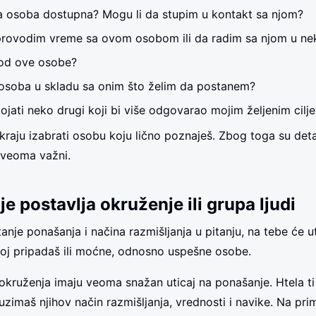
va osoba dostupna? Mogu li da stupim u kontakt sa njom?
provodim vreme sa ovom osobom ili da radim sa njom u ne
od ove osobe?
a osoba u skladu sa onim što želim da postanem?
ojati neko drugi koji bi više odgovarao mojim željenim cilj
raju izabrati osobu koju lično poznaješ. Zbog toga su deta
 veoma važni.
e postavlja okruženje ili grupa ljudi
anje ponašanja i načina razmišljanja u pitanju, na tebe će uti
ojoj pripadaš ili moćne, odnosno uspešne osobe.
 okruženja imaju veoma snažan uticaj na ponašanje. Htela ti t
imaš njihov način razmišljanja, vrednosti i navike. Na pri