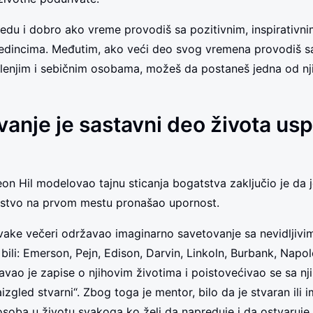
 redu i dobro ako vreme provodiš sa pozitivnim, inspirativn
jedincima. Međutim, ako veći deo svog vremena provodiš 
 lenjim i sebičnim osobama, možeš da postaneš jedna od nji
anje je sastavni deo života us
on Hil modelovao tajnu sticanja bogatstva zaključio je da j
atstvo na prvom mestu pronašao upornost.
ake večeri održavao imaginarno savetovanje sa nevidljivi
bili: Emerson, Pejn, Edison, Darvin, Linkoln, Burbank, Napol
avao je zapise o njihovim životima i poistovećivao se sa n
aizgled stvarni“. Zbog toga je mentor, bilo da je stvaran ili 
oba u životu svakoga ko želi da napreduje i da ostvaruje s