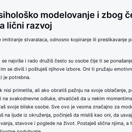
psihološko modelovanje i zbog č
 lični razvoj
 imitiranje stvaralaca, odnosno kopiranje ili preslikavanje 
 se najviše i rado družiš često su osobe čije ti se ponašanj
m se diviš i poštuješ njihove izbore. Oni ti pružaju emotivn
i je potrebna.
 nisi primetila, ali ako obratiš pažnju na svoje oblačenje, 
li na svakodnevne odluke, shvatićeš da u nekim momentima 
raš svoje bliske osobe. Sve ovo je veoma značajno za mode
š na ljude iz okruženja, počinješ da misliš kao oni, da usva
ovanja, stavove i poglede na život. Postaješ slična njima, a
 životne poduhvate.