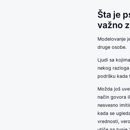
Šta je 
važno za
Modelovanje je
druge osobe.
Ljudi sa kojima
nekog razloga i
podršku kada t
Možda još uvek
način govora i
nesvesno imiti
kada se ugleda
vrednosti, ver
utiče na tvoje