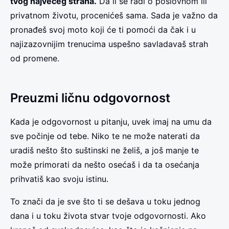
tvog najvećeg straha.
Da li se radi o poslovnom ili
privatnom životu, procenićeš sama. Sada je važno da
pronađeš svoj moto koji će ti pomoći da čak i u
najizazovnijim trenucima uspešno savladavaš strah
od promene.
Preuzmi ličnu odgovornost
Kada je odgovornost u pitanju, uvek imaj na umu da
sve počinje od tebe. Niko te ne može naterati da
uradiš nešto što suštinski ne želiš, a još manje te
može primorati da nešto osećaš i da ta osećanja
prihvatiš kao svoju istinu.
To znači da je sve što ti se dešava u toku jednog
dana i u toku života stvar tvoje odgovornosti. Ako