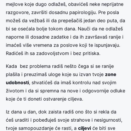
mejlove koje dugo odlažeš, obavićeš neke neprijatne
razgovore, završiti dosadnu papirologiju. Pre posla
možeš da vežbaš ili da prepešačiš jedan deo puta, da
bi se osećala bolje tokom dana. Nauči da ne odlažeš
naporne ili dosadne zadatke i da ih završavaš ranije i
imaćeš više vremena za poslove koji te ispunjavaju.
Radićeš ih sa zadovoljstvom i bez pritiska.
Kada bez problema radiš nešto čega si se ranije
plašila i preuzimaš uloge koje su izvan tvoje
zone
udobnosti
, shvatićeš da imaš kontrolu nad svojim
životom i da si spremna na nove i odgovornije odluke
koje će ti doneti ostvarenje ciljeva.
Iz dana u dan, dok zaista radiš ono što si rekla da
ćeš uraditi i pobeđuješ svoje strahove i nesigurnosti,
tvoje samopouzdanje će rasti, a
ciljevi
će biti sve