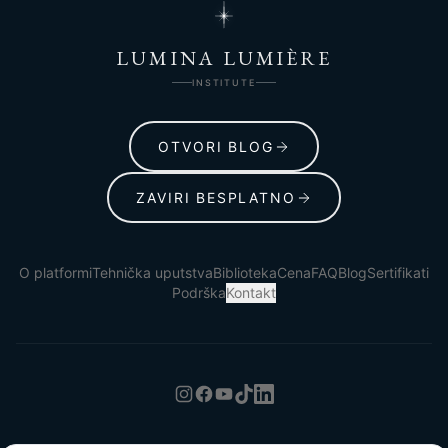
LUMINA LUMIÈRE
INSTITUTE
OTVORI BLOG
ZAVIRI BESPLATNO
O platformi
Tehnička uputstva
Biblioteka
Cena
FAQ
Blog
Sertifikati
Podrška
Kontakt