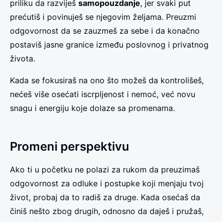
priliku da razviješ
samopouzdanje
, jer svaki put
prećutiš i povinuješ se njegovim željama. Preuzmi
odgovornost da se zauzmeš za sebe i da konačno
postaviš jasne granice između poslovnog i privatnog
života.
Kada se fokusiraš na ono što možeš da kontrolišeš,
nećeš više osećati iscrpljenost i nemoć, već novu
snagu i energiju koje dolaze sa promenama.
Promeni perspektivu
Ako ti u početku ne polazi za rukom da preuzimaš
odgovornost za odluke i postupke koji menjaju tvoj
život, probaj da to radiš za druge. Kada osećaš da
činiš nešto zbog drugih, odnosno da daješ i pružaš,