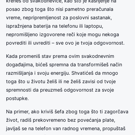
kreneš od svakodnevice, kao što je kašnjenje na
posao zbog toga što nisi pametno preračunala
vreme, nepripremljenost za poslovni sastanak,
ispražnjena baterija na telefonu ili laptopu,
nepromišljeno izgovorene reči koje mogu nekoga
povrediti ili uvrediti – sve ovo je tvoja odgovornost.
Kada promeniš stav prema ovim svakodnevnim
događajima, bićeš spremna da transformišeš način
razmišljanja i svoju energiju. Shvatićeš da mnogo
toga što u životu želiš ili ne želiš zavisi od tvoje
spremnosti da preuzmeš odgovornost za svoje
postupke.
Na primer, ako kriviš šefa zbog toga što ti zagorčava
život, radiš prekovremeno bez povećanja plate,
javljaš se na telefon van radnog vremena, propuštaš