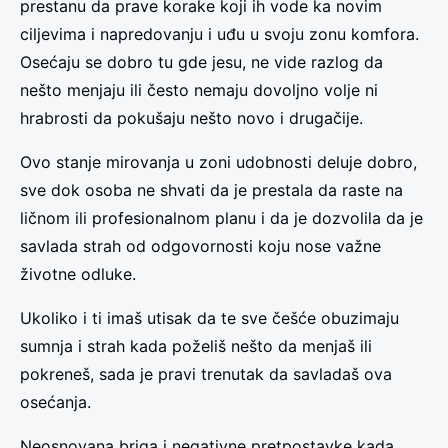
prestanu da prave korake koji ih vode ka novim
ciljevima i napredovanju i uđu u svoju zonu komfora.
Osećaju se dobro tu gde jesu, ne vide razlog da
nešto menjaju ili često nemaju dovoljno volje ni
hrabrosti da pokušaju nešto novo i drugačije.
Ovo stanje mirovanja u zoni udobnosti deluje dobro,
sve dok osoba ne shvati da je prestala da raste na
ličnom ili profesionalnom planu i da je dozvolila da je
savlada strah od odgovornosti koju nose važne
životne odluke.
Ukoliko i ti imaš utisak da te sve češće obuzimaju
sumnja i strah kada poželiš nešto da menjaš ili
pokreneš, sada je pravi trenutak da savladaš ova
osećanja.
Neosnovana briga i negativne pretpostavke kada