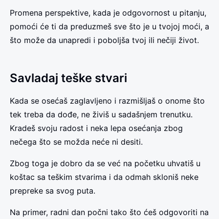
Promena perspektive, kada je odgovornost u pitanju,
pomoći će ti da preduzmeš sve što je u tvojoj moći, a
što može da unapredi i poboljša tvoj ili nečiji život.
Savladaj teške stvari
Kada se osećaš zaglavljeno i razmišljaš o onome što
tek treba da dođe, ne živiš u sadašnjem trenutku.
Kradeš svoju radost i neka lepa osećanja zbog
nečega što se možda neće ni desiti.
Zbog toga je dobro da se već na početku uhvatiš u
koštac sa teškim stvarima i da odmah skloniš neke
prepreke sa svog puta.
Na primer, radni dan počni tako što ćeš odgovoriti na