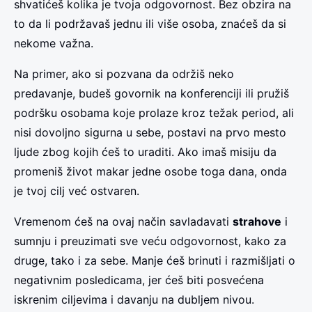
shvatićeš kolika je tvoja odgovornost. Bez obzira na
to da li podržavaš jednu ili više osoba, znaćeš da si
nekome važna.
Na primer, ako si pozvana da održiš neko
predavanje, budeš govornik na konferenciji ili pružiš
podršku osobama koje prolaze kroz težak period, ali
nisi dovoljno sigurna u sebe, postavi na prvo mesto
ljude zbog kojih ćeš to uraditi. Ako imaš misiju da
promeniš život makar jedne osobe toga dana, onda
je tvoj cilj već ostvaren.
Vremenom ćeš na ovaj način savladavati
strahove
i
sumnju i preuzimati sve veću odgovornost, kako za
druge, tako i za sebe. Manje ćeš brinuti i razmišljati o
negativnim posledicama, jer ćeš biti posvećena
iskrenim ciljevima i davanju na dubljem nivou.