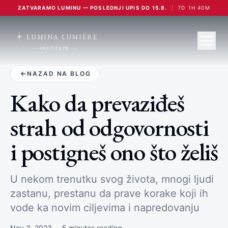
ZATVARAMO LUMINU — POSLEDNJI UPIS DO 15.8.
|
7
D
1
H
40
M
LUMINA LUMIÈRE
INSTITUTE
NAZAD NA BLOG
Kako da prevaziđeš
strah od odgovornosti
i postigneš ono što želiš
U nekom trenutku svog života, mnogi ljudi
zastanu, prestanu da prave korake koji ih
vode ka novim ciljevima i napredovanju
Nov 3, 2023
·
5
minutes reading