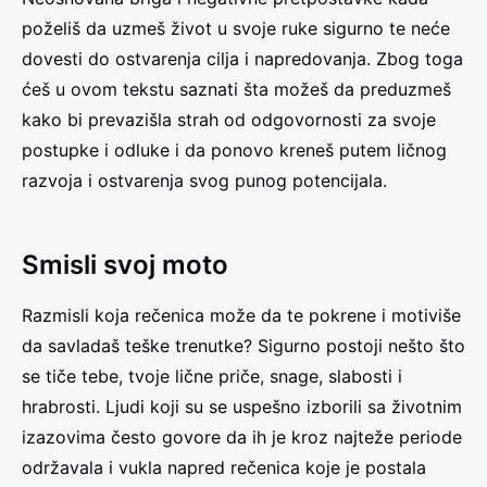
poželiš da uzmeš život u svoje ruke sigurno te neće
dovesti do ostvarenja cilja i napredovanja. Zbog toga
ćeš u ovom tekstu saznati šta možeš da preduzmeš
kako bi prevazišla strah od odgovornosti za svoje
postupke i odluke i da ponovo kreneš putem ličnog
razvoja i ostvarenja svog punog potencijala.
Smisli svoj moto
Razmisli koja rečenica može da te pokrene i motiviše
da savladaš teške trenutke? Sigurno postoji nešto što
se tiče tebe, tvoje lične priče, snage, slabosti i
hrabrosti. Ljudi koji su se uspešno izborili sa životnim
izazovima često govore da ih je kroz najteže periode
održavala i vukla napred rečenica koje je postala