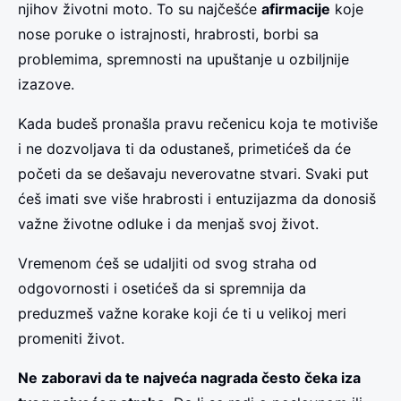
njihov životni moto. To su najčešće
afirmacije
koje
nose poruke o istrajnosti, hrabrosti, borbi sa
problemima, spremnosti na upuštanje u ozbiljnije
izazove.
Kada budeš pronašla pravu rečenicu koja te motiviše
i ne dozvoljava ti da odustaneš, primetićeš da će
početi da se dešavaju neverovatne stvari. Svaki put
ćeš imati sve više hrabrosti i entuzijazma da donosiš
važne životne odluke i da menjaš svoj život.
Vremenom ćeš se udaljiti od svog straha od
odgovornosti i osetićeš da si spremnija da
preduzmeš važne korake koji će ti u velikoj meri
promeniti život.
Ne zaboravi da te najveća nagrada često čeka iza