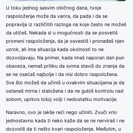
U toku jednog sasvim običnog dana, tvoje
raspoloženje može da varira, da pada i da se
popravlja iz različitih razloga na koje često ne možeš
da utičeš. Nekada si u mogućnosti da se posvetiš
promeni raspoloženja, da je osvestiš i pronađeš njen
uzrok, ali ima situacija kada okolnosti to ne
dozvoljavaju. Na primer, kada imaš naporan dan pun
obaveza, nemaš priliku da svima staviš do znanja da
se ne osećaš najbolje i da nisi dobro raspoložena.
Sve što možeš da učiniš u ovakvim situacijama je da
ostaneš mirna i staložena i da ne gubiš kontrolu nad
sobom, uprkos lošoj volji i nedostatku motivacije.
Naravno, ovo je lakše reći nego učiniti. Zvuči vrlo
jednostavno kada ti neko kaže da se ne nerviraš i ne
dozvoliš da ti nešto kvari raspoloženje. Međutim, u