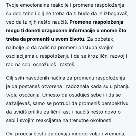
Tvoje emocionalne reakcije i promene raspoloženja
su deo tebe i cilj ne treba da ti bude da ih izbegavaš,
već da iz njih nešto naučiš.
Promene raspoloženja
mogu ti doneti dragocene informacije o onome što
treba da promeniš u svom životu.
Za početak,
najbolje je da radiš na promeni pristupa svojim
oscilacijama u raspoloženju i da se kroz lični razvoj i
rad na sebi osnažuješ i rasteš.
Cilj svih navedenih načina za promenu raspoloženja
je da postaneš otvorena i radoznala kada su u pitanju
tvoja osećanja. Umesto da osuđuješ sebe ili da se
sažaljevaš, samo se potrudi da promeniš perspektivu,
da uvidiš priliku za lični rast i naučiš nešto novo o
sebi i svojim reakcijama na trenutne okolnosti.
Ovi procesi često zahtevaju mnogo volje i vremena,