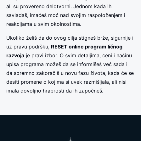
ali su provereno delotvorni. Jednom kada ih
savladaš, imaćeš moć nad svojim raspoloženjem i
reakcijama u svim okolnostima.
Ukoliko želiš da do ovog cilja stigneš brže, sigurnije i
uz pravu podršku,
RESET online program ličnog
razvoja
je pravi izbor. O svim detaljima, ceni i načinu
upisa programa možeš da se informišeš već sada i
da spremno zakoračiš u novu fazu života, kada će se
desiti promene o kojima si uvek razmišljala, ali nisi
imala dovoljno hrabrosti da ih započneš.