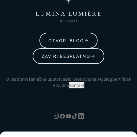
LUMINA LUMIÈRE
INSTITUTE
OTVORI BLOG
ZAVIRI BESPLATNO
O platformi
Tehnička uputstva
Biblioteka
Cena
FAQ
Blog
Sertifikati
Podrška
Kontakt
Uslovi korišćenja
Politika privatnosti