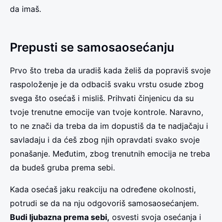
da imaš.
Prepusti se samosaosećanju
Prvo što treba da uradiš kada želiš da popraviš svoje
raspoloženje je da odbaciš svaku vrstu osude zbog
svega što osećaš i misliš. Prihvati činjenicu da su
tvoje trenutne emocije van tvoje kontrole. Naravno,
to ne znači da treba da im dopustiš da te nadjačaju i
savladaju i da ćeš zbog njih opravdati svako svoje
ponašanje. Međutim, zbog trenutnih emocija ne treba
da budeš gruba prema sebi.
Kada osećaš jaku reakciju na određene okolnosti,
potrudi se da na nju odgovoriš samosaosećanjem.
Budi ljubazna prema sebi
,
osvesti svoja osećanja i