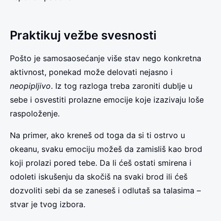
Praktikuj vežbe svesnosti
Pošto je samosaosećanje više stav nego konkretna
aktivnost, ponekad može delovati nejasno i
neopipljivo
. Iz tog razloga treba zaroniti dublje u
sebe i osvestiti prolazne emocije koje izazivaju loše
raspoloženje.
Na primer, ako kreneš od toga da si ti ostrvo u
okeanu, svaku emociju možeš da zamisliš kao brod
koji prolazi pored tebe. Da li ćeš ostati smirena i
odoleti iskušenju da skočiš na svaki brod ili ćeš
dozvoliti sebi da se zaneseš i odlutaš sa talasima –
stvar je tvog izbora.