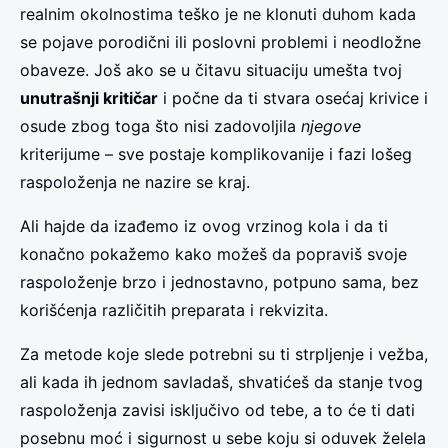
realnim okolnostima teško je ne klonuti duhom kada
se pojave porodični ili poslovni problemi i neodložne
obaveze. Još ako se u čitavu situaciju umešta tvoj
unutrašnji kritičar
i počne da ti stvara osećaj krivice i
osude zbog toga što nisi zadovoljila
njegove
kriterijume – sve postaje komplikovanije i fazi lošeg
raspoloženja ne nazire se kraj.
Ali hajde da izađemo iz ovog vrzinog kola i da ti
konačno pokažemo kako možeš da popraviš svoje
raspoloženje brzo i jednostavno, potpuno sama, bez
korišćenja različitih preparata i rekvizita.
Za metode koje slede potrebni su ti strpljenje i vežba,
ali kada ih jednom savladaš, shvatićeš da stanje tvog
raspoloženja zavisi isključivo od tebe, a to će ti dati
posebnu moć i sigurnost u sebe koju si oduvek želela