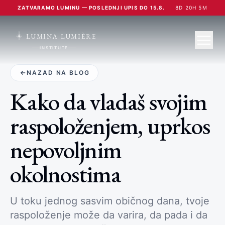
ZATVARAMO LUMINU — POSLEDNJI UPIS DO 15.8.
|
8
D
20
H
5
M
LUMINA LUMIÈRE
INSTITUTE
NAZAD NA BLOG
Kako da vladaš svojim
raspoloženjem, uprkos
nepovoljnim
okolnostima
U toku jednog sasvim običnog dana, tvoje
raspoloženje može da varira, da pada i da