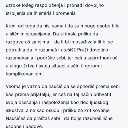
uzroke lošeg raspoloženja i pronađi dovoljno
strpljenja da ih smiriš i promeniš.
Kreni od toga da nisi sama i da su mnoge osobe bile
u sličnim situacijama. Da si imala priliku da
razgovaraš sa njima – da li bi ih osuđivala ili bi se
potrudila da ih razumeš i utešiš? Pruži dovoljno
razumevanja i podrške sebi, jer ćeš u suprotnom ući
u ulogu žrtve i svoju situaciju učiniti gorom i
komplikovanijom.
Veoma je važno da naučiš da se ophodiš prema sebi
kao prema prijatelju, jer ćeš na taj način prihvatiti
svoja osećanja i raspoloženja kao deo ljudskog
iskustva, a ne kao osudu i priliku za kritikovanje.
Naučićeš da praštaš sebi i da bolje razumeš lične
uspone i padove.