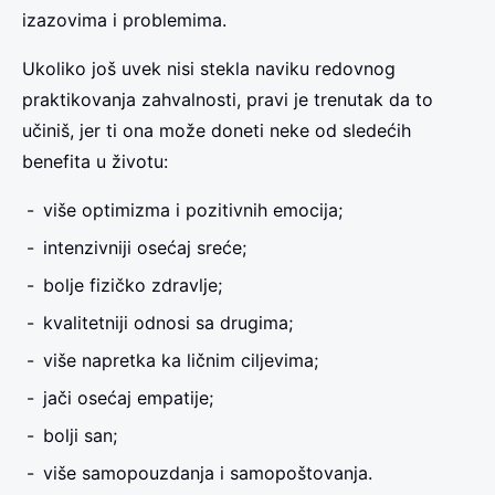
izazovima i problemima.
Ukoliko još uvek nisi stekla naviku redovnog
praktikovanja zahvalnosti, pravi je trenutak da to
učiniš, jer ti ona može doneti neke od sledećih
benefita u životu:
više optimizma i pozitivnih emocija;
intenzivniji osećaj sreće;
bolje fizičko zdravlje;
kvalitetniji odnosi sa drugima;
više napretka ka ličnim ciljevima;
jači osećaj empatije;
bolji san;
više samopouzdanja i samopoštovanja.