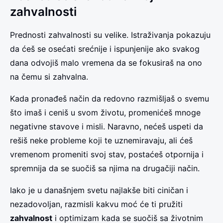
zahvalnosti
Prednosti zahvalnosti su velike. Istraživanja pokazuju
da ćeš se osećati srećnije i ispunjenije ako svakog
dana odvojiš malo vremena da se fokusiraš na ono
na čemu si zahvalna.
Kada pronađeš način da redovno razmišljaš o svemu
što imaš i ceniš u svom životu, promenićeš mnoge
negativne stavove i misli. Naravno, nećeš uspeti da
rešiš neke probleme koji te uznemiravaju, ali ćeš
vremenom promeniti svoj stav, postaćeš otpornija i
spremnija da se suočiš sa njima na drugačiji način.
Iako je u današnjem svetu najlakše biti ciničan i
nezadovoljan, razmisli kakvu moć će ti pružiti
zahvalnost
i optimizam kada se suočiš sa životnim