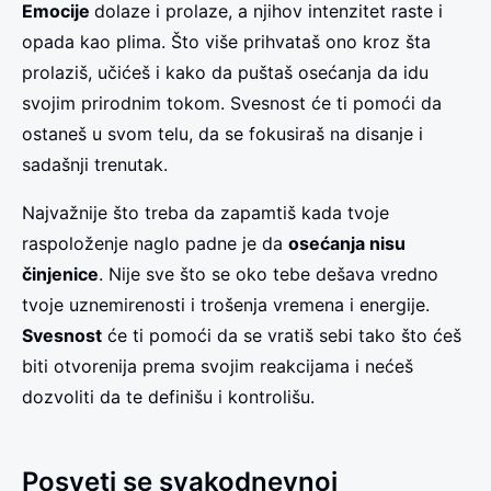
Emocije
dolaze i prolaze, a njihov intenzitet raste i
opada kao plima. Što više prihvataš ono kroz šta
prolaziš, učićeš i kako da puštaš osećanja da idu
svojim prirodnim tokom. Svesnost će ti pomoći da
ostaneš u svom telu, da se fokusiraš na disanje i
sadašnji trenutak.
Najvažnije što treba da zapamtiš kada tvoje
raspoloženje naglo padne je da
osećanja nisu
činjenice
. Nije sve što se oko tebe dešava vredno
tvoje uznemirenosti i trošenja vremena i energije.
Svesnost
će ti pomoći da se vratiš sebi tako što ćeš
biti otvorenija prema svojim reakcijama i nećeš
dozvoliti da te definišu i kontrolišu.
Posveti se svakodnevnoj