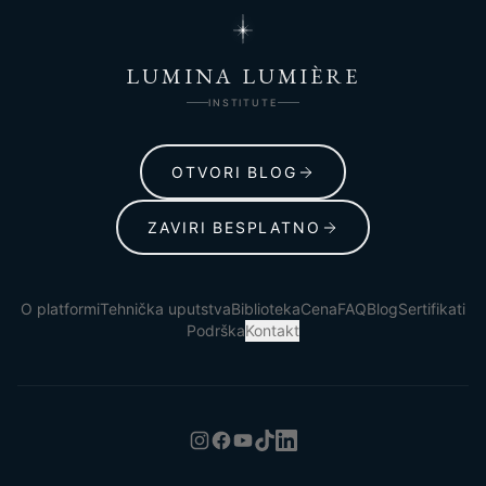
LUMINA LUMIÈRE
INSTITUTE
OTVORI BLOG
ZAVIRI BESPLATNO
O platformi
Tehnička uputstva
Biblioteka
Cena
FAQ
Blog
Sertifikati
Podrška
Kontakt