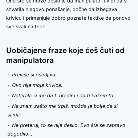
Ono što se može desiti je da manipulator uvidi da si
shvatila njegovo ponašanje, počne da izbegava
krivicu i primenjuje dobro poznate taktike da ponovo
sve svali na tebe.
Uobičajene fraze koje ćeš čuti od
manipulatora
Previše si osetljiva.
Ovo nije moja krivica.
Naterala si me da ti uradim i da ti kažem to.
Ne znam zašto me trpiš, možda je bolje da si
sama.
Ne preteruj, to se nije desilo. Evo šta se zapravo
dogodilo…