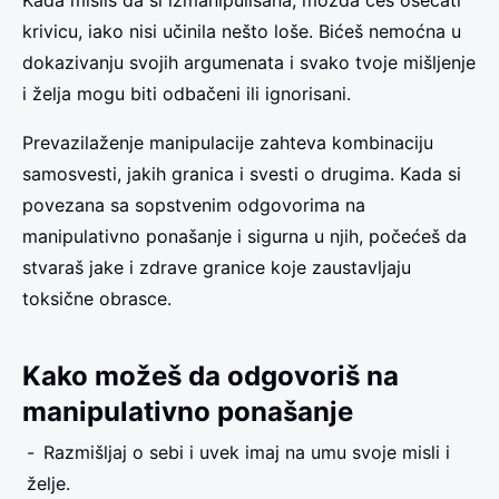
Kada misliš da si izmanipulisana, možda ćeš osećati
krivicu, iako nisi učinila nešto loše. Bićeš nemoćna u
dokazivanju svojih argumenata i svako tvoje mišljenje
i želja mogu biti odbačeni ili ignorisani.
Prevazilaženje manipulacije zahteva kombinaciju
samosvesti, jakih granica i svesti o drugima. Kada si
povezana sa sopstvenim odgovorima na
manipulativno ponašanje i sigurna u njih, počećeš da
stvaraš jake i zdrave granice koje zaustavljaju
toksične obrasce.
Kako možeš da odgovoriš na
manipulativno ponašanje
Razmišljaj o sebi i uvek imaj na umu svoje misli i
želje.