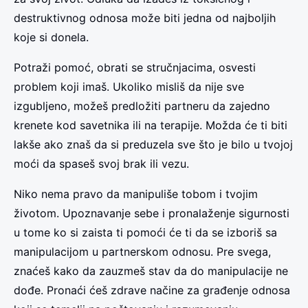
destruktivnog odnosa može biti jedna od najboljih
koje si donela.
Potraži pomoć, obrati se stručnjacima, osvesti
problem koji imaš. Ukoliko misliš da nije sve
izgubljeno, možeš predložiti partneru da zajedno
krenete kod savetnika ili na terapije. Možda će ti biti
lakše ako znaš da si preduzela sve što je bilo u tvojoj
moći da spaseš svoj brak ili vezu.
Niko nema pravo da manipuliše tobom i tvojim
životom. Upoznavanje sebe i pronalaženje sigurnosti
u tome ko si zaista ti pomoći će ti da se izboriš sa
manipulacijom u partnerskom odnosu. Pre svega,
znaćeš kako da zauzmeš stav da do manipulacije ne
dođe. Pronaći ćeš zdrave načine za građenje odnosa