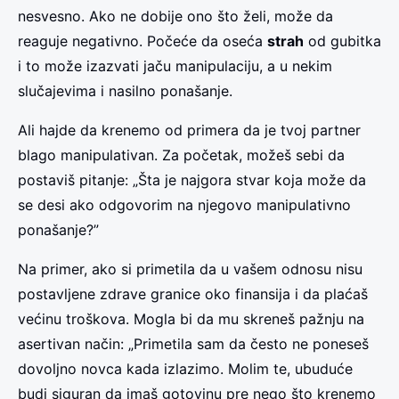
nesvesno. Ako ne dobije ono što želi, može da
reaguje negativno. Počeće da oseća
strah
od gubitka
i to može izazvati jaču manipulaciju, a u nekim
slučajevima i nasilno ponašanje.
Ali hajde da krenemo od primera da je tvoj partner
blago manipulativan. Za početak, možeš sebi da
postaviš pitanje: „Šta je najgora stvar koja može da
se desi ako odgovorim na njegovo manipulativno
ponašanje?”
Na primer, ako si primetila da u vašem odnosu nisu
postavljene zdrave granice oko finansija i da plaćaš
većinu troškova. Mogla bi da mu skreneš pažnju na
asertivan način: „Primetila sam da često ne poneseš
dovoljno novca kada izlazimo. Molim te, ubuduće
budi siguran da imaš gotovinu pre nego što krenemo