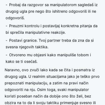
Probaj da razgovor sa manipulatorom sagledaš iz
drugog ugla pre nego što ishitreno odgovoriš ili ne
odgovoriš.
Preuzmi kontrolu i postavljaj konkretna pitanja da
bi sprečila manipulativne reakcije.
Postavi granice. Tvoj partner treba da zna da si
svesna njegovih taktika.
Otvoreno mu objasni kako manipuliše tobom i
kako se ti osećaš.
Naravno, ovo zvuči lako kada se čita i posmatra iz
drugog ugla. U realnim situacijama jako je teško prvo
prepoznati manipulaciju, a zatim na pravi način
odgovoriti na nju. Osim toga, svaki manipulator
koristi poseban način da dobije ono što želi, bez
obzira na to da li svoju taktiku primenjuje svesno ili