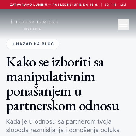
ZATVARAMO LUMINU — POSLEDNJI UPIS DO 15.8.
|
6
D
14
H
12
M
LUMINA LUMIÈRE
INSTITUTE
NAZAD NA BLOG
Kako se izboriti sa
manipulativnim
ponašanjem u
partnerskom odnosu
Kada je u odnosu sa partnerom tvoja
sloboda razmišljanja i donošenja odluka