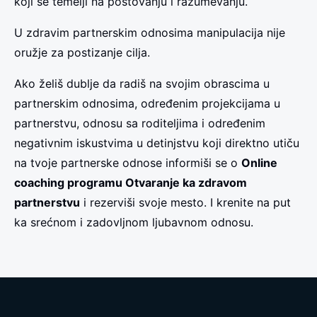
koji se temelji na poštovanju i razumevanju.
U zdravim partnerskim odnosima manipulacija nije
oružje za postizanje cilja.
Ako želiš dublje da radiš na svojim obrascima u
partnerskim odnosima, određenim projekcijama u
partnerstvu, odnosu sa roditeljima i određenim
negativnim iskustvima u detinjstvu koji direktno utiču
na tvoje partnerske odnose informiši se o
Online
coaching programu Otvaranje ka zdravom
partnerstvu
i rezerviši svoje mesto. I krenite na put
ka srećnom i zadovljnom ljubavnom odnosu.