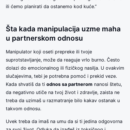
ili ćemo planirati da ostanemo kod kuće.”
Šta kada manipulacija uzme maha
u partnerskom odnosu
Manipulator koji oseti prepreke ili tvoje
suprotstavljanje, može da reaguje vrlo burno. Često
dolazi do emocionalnog ili fizičkog nasilja. U ovakvim
slučajevima, tebi je potrebna pomoć i prekid veze.
Kada shvatiš da ti
odnos sa partnerom
nanosi štetu,
da negativno utiče na tvoj život i zdravlje, zaista ne
treba da uzimaš u razmatranje bilo kakav ostanak u
takvom odnosu.
Uvek treba da imaš na umu da si ti jedina odgovorna
za svoj život. Odluka da izađeš iz toksičnog i