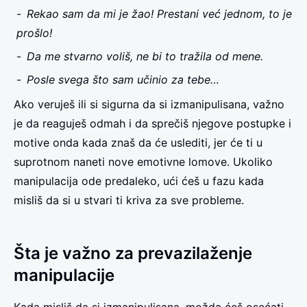
Rekao sam da mi je žao! Prestani već jednom, to je
prošlo!
Da me stvarno voliš, ne bi to tražila od mene.
Posle svega što sam učinio za tebe…
Ako veruješ ili si sigurna da si izmanipulisana, važno
je da reaguješ odmah i da sprečiš njegove postupke i
motive onda kada znaš da će uslediti, jer će ti u
suprotnom naneti nove emotivne lomove. Ukoliko
manipulacija ode predaleko, ući ćeš u fazu kada
misliš da si u stvari ti kriva za sve probleme.
Šta je važno za prevazilaženje
manipulacije