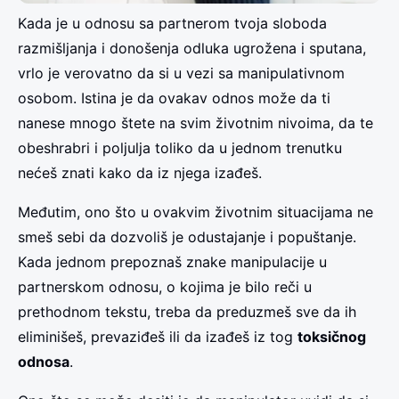
Kada je u odnosu sa partnerom tvoja sloboda
razmišljanja i donošenja odluka ugrožena i sputana,
vrlo je verovatno da si u vezi sa manipulativnom
osobom. Istina je da ovakav odnos može da ti
nanese mnogo štete na svim životnim nivoima, da te
obeshrabri i poljulja toliko da u jednom trenutku
nećeš znati kako da iz njega izađeš.
Međutim, ono što u ovakvim životnim situacijama ne
smeš sebi da dozvoliš je odustajanje i popuštanje.
Kada jednom prepoznaš znake manipulacije u
partnerskom odnosu, o kojima je bilo reči u
prethodnom tekstu, treba da preduzmeš sve da ih
eliminišeš, prevaziđeš ili da izađeš iz tog
toksičnog
odnosa
.