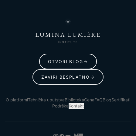
LUMINA LUMIÈRE
INSTITUTE
OTVORI BLOG
ZAVIRI BESPLATNO
O platformi
Tehnička uputstva
Biblioteka
Cena
FAQ
Blog
Sertifikati
Podrška
Kontakt