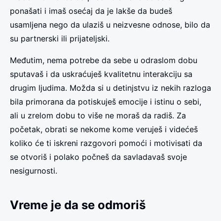
ponašati i imaš osećaj da je lakše da budeš
usamljena nego da ulaziš u neizvesne odnose, bilo da
su partnerski ili prijateljski.
Međutim, nema potrebe da sebe u odraslom dobu
sputavaš i da uskraćuješ kvalitetnu interakciju sa
drugim ljudima. Možda si u detinjstvu iz nekih razloga
bila primorana da potiskuješ emocije i istinu o sebi,
ali u zrelom dobu to više ne moraš da radiš. Za
početak, obrati se nekome kome veruješ i videćeš
koliko će ti iskreni razgovori pomoći i motivisati da
se otvoriš i polako počneš da savladavaš svoje
nesigurnosti.
Vreme je da se odmoriš