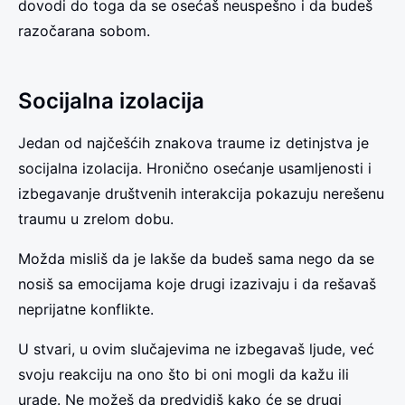
dovodi do toga da se osećaš neuspešno i da budeš
razočarana sobom.
Socijalna izolacija
Jedan od najčešćih znakova traume iz detinjstva je
socijalna izolacija. Hronično osećanje usamljenosti i
izbegavanje društvenih interakcija pokazuju nerešenu
traumu u zrelom dobu.
Možda misliš da je lakše da budeš sama nego da se
nosiš sa emocijama koje drugi izazivaju i da rešavaš
neprijatne konflikte.
U stvari, u ovim slučajevima ne izbegavaš ljude, već
svoju reakciju na ono što bi oni mogli da kažu ili
urade. Ne možeš da predvidiš kako će se drugi