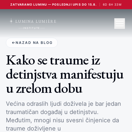
ZATVARAMO LUMINU — POSLEDNJI UPIS DO 15.8.
|
6
D
6
H
33
M
LUMINA LUMIÈRE
INSTITUTE
NAZAD NA BLOG
Kako se traume iz
detinjstva manifestuju
u zrelom dobu
Većina odraslih ljudi doživela je bar jedan
traumatičan događaj u detinjstvu.
Međutim, mnogi nisu svesni činjenice da
traume doživljene u