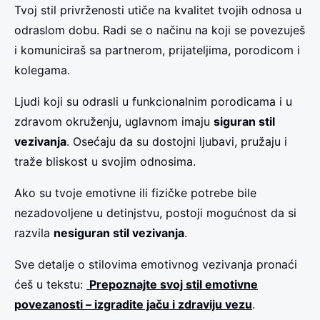
Tvoj stil privrženosti utiče na kvalitet tvojih odnosa u
odraslom dobu. Radi se o načinu na koji se povezuješ
i komuniciraš sa partnerom, prijateljima, porodicom i
kolegama.
Ljudi koji su odrasli u funkcionalnim porodicama i u
zdravom okruženju, uglavnom imaju
siguran stil
vezivanja
. Osećaju da su dostojni ljubavi, pružaju i
traže bliskost u svojim odnosima.
Ako su tvoje emotivne ili fizičke potrebe bile
nezadovoljene u detinjstvu, postoji mogućnost da si
razvila
nesiguran stil vezivanja
.
Sve detalje o stilovima emotivnog vezivanja pronaći
ćeš u tekstu:
Prepoznajte svoj stil emotivne
povezanosti – izgradite jaču i zdraviju vezu
.