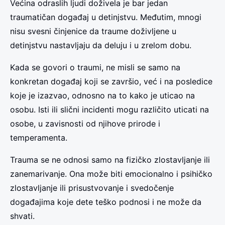
Većina odraslih ljudi doživela je bar jedan
traumatičan događaj u detinjstvu. Međutim, mnogi
nisu svesni činjenice da traume doživljene u
detinjstvu nastavljaju da deluju i u zrelom dobu.
Kada se govori o traumi, ne misli se samo na
konkretan događaj koji se završio, već i na posledice
koje je izazvao, odnosno na to kako je uticao na
osobu. Isti ili slični incidenti mogu različito uticati na
osobe, u zavisnosti od njihove prirode i
temperamenta.
Trauma se ne odnosi samo na fizičko zlostavljanje ili
zanemarivanje. Ona može biti emocionalno i psihičko
zlostavljanje ili prisustvovanje i svedočenje
događajima koje dete teško podnosi i ne može da
shvati.