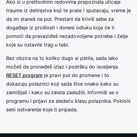
Ako si u prethodnim redovima prepoznala uticaje
traume iz detinjstva koji te prate i sputavaju, vreme je
da im staneš na put. Prestani da kriviš sebe za
događaje iz prošlosti i donesi odluku koja će ti
pomoći da prevaziđeš nezadovoljene potrebe i želje
koje su ostavile trag u tebi.
Bez obzira na to koliko dugo si patila, sada lako
možeš da pronađeš izlaz i podršku do isceljenja.
RESET program
je pravi put do promene i to
dokazuju polaznici koji sada žive onako kako su
zamišljali i kako su zaista zaslužili. Informiši se o
programu i prijavi za sledeću klasu polaznika. Pokloni
sebi ostvarenje koje ti pripada.