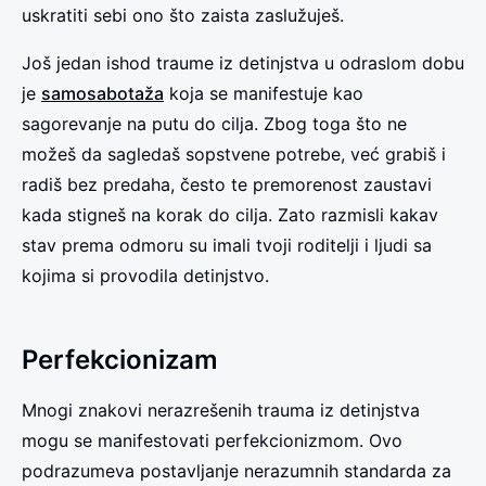
uskratiti sebi ono što zaista zaslužuješ.
Još jedan ishod traume iz detinjstva u odraslom dobu
je
samosabotaža
koja se manifestuje kao
sagorevanje na putu do cilja. Zbog toga što ne
možeš da sagledaš sopstvene potrebe, već grabiš i
radiš bez predaha, često te premorenost zaustavi
kada stigneš na korak do cilja. Zato razmisli kakav
stav prema odmoru su imali tvoji roditelji i ljudi sa
kojima si provodila detinjstvo.
Perfekcionizam
Mnogi znakovi nerazrešenih trauma iz detinjstva
mogu se manifestovati perfekcionizmom. Ovo
podrazumeva postavljanje nerazumnih standarda za