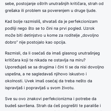
sebe, postojanje oštrih unutrašnjih kritičara, strah od
grešaka ili problem sa poverenjem u druge ljude.
Kad bolje razmisliš, shvataš da je perfekcionizam
podliji nego što se to čini na prvi pogled. Uzrok
može biti detinjstvo u kome za roditelje „dovoljno
dobro” nije postojalo kao opcija.
Razmisli, da li osećaš da imaš glasnog unutrašnjeg
kritičara koji te nikada ne ostavlja na miru?
Upoređuješ se sa drugima i čini ti se da nisi dovoljno
uspešna, a ne sagledavaš njihovo iskustvo i
okolnosti. Uvek imaš osećaj da treba nešto da
ispravljaš i popravljaš u svom životu.
Sve su ovo znakovi perfekcionizma i potrebe da
budeš savršena. Strah da ćeš pogrešiti te parališe i