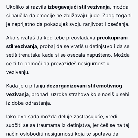
Ukoliko si razvila
izbegavajući stil vezivanja
, možda
si naučila da emocije ne zbližavaju ljude. Zbog toga ti
je neprijatno da pokazuješ svoju ranjivost i osećanja.
Ako shvataš da kod tebe preovladava
preokupirani
stil vezivanja
, probaj da se vratiš u detinjstvo i da se
setiš trenutaka kada si se osećala napušteno. Možda
će ti to pomoći da prevaziđeš nesigurnost u
vezivanju.
Kada je u pitanju
dezorganizovani stil emotivnog
vezivanja
, pronađi uzroke strahova koje nosiš u sebi
iz doba odrastanja.
Iako ovo sada možda deluje zastrašujuće, vredi
suočiti se sa traumama iz detinjstva, jer ćeš se na taj
način osloboditi nesigurnosti koja te sputava da