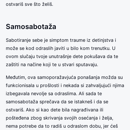
ostvariš sve što želiš.
Samosabotaža
Sabotiranje sebe je simptom traume iz detinjstva i
može se kod odraslih javiti u bilo kom trenutku. U
ovom slučaju tvoje unutrašnje dete pokušava da te
zaštiti na načine koji te u stvari sputavaju.
Međutim, ova samoporažavjuća ponašanja možda su
funkcionisala u prošlosti i nekada si zahvaljujući njima
izbegavala nevolje sa odraslima. Ali sada te
samosabotaža sprečava da se istakneš i da se
ostvariš. Ako si kao dete bila nagrađivana ili
pošteđena zbog skrivanja svojih osećanja i želja,
nema potrebe da to radiš u odraslom dobu, jer ćeš