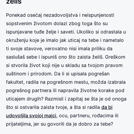
želiš
Ponekad osećaj nezadovoljstva i neispunjenosti
sopstvenim životom dolazi zbog toga što su
ispunjavane tuđe želje i saveti. Ukoliko si odrastala u
okruženju koje je imalo jak uticaj na tebe i nametalo
ti svoje stavove, verovatno nisi imala priliku da
saslušaš sebe i ispuniš ono što zaista želiš. Greškom
si stvorila život koji nije u skladu sa tvojom pravom
suštinom i prirodom. Da li si upisala pogrešan
fakultet, radila na pogrešnom mestu, možda izabrala
pogrešnog partnera ili napravila životne korake pod
uticajem drugih? Razmisli i zapitaj se šta je od onoga
što si ostvarila zaista tvoje, a šta si radila
da bi
udovoljila svojoj majci
, ocu, partneru, rođacima ili
prijateljima, jer su govorili da je dobro za tebe?