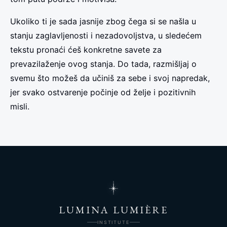
Ukoliko ti je sada jasnije zbog čega si se našla u
stanju zaglavljenosti i nezadovoljstva, u sledećem
tekstu pronaći ćeš konkretne savete za
prevazilaženje ovog stanja. Do tada, razmišljaj o
svemu što možeš da učiniš za sebe i svoj napredak,
jer svako ostvarenje počinje od želje i pozitivnih
misli.
LUMINA LUMIÈRE
INSTITUTE