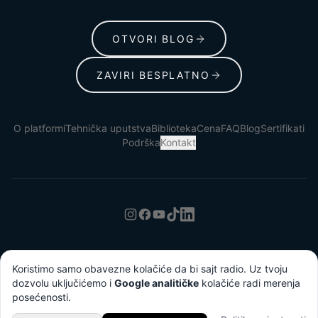
OTVORI BLOG
ZAVIRI BESPLATNO
O platformi
Tehnička uputstva
Biblioteka
Cena
FAQ
Blog
Sertifikati
Podrška
Kontakt
Uslovi korišćenja
Politika privatnosti
Koristimo samo obavezne kolačiće da bi sajt radio. Uz tvoju
dozvolu uključićemo i
Google analitičke
kolačiće radi merenja
© 2026 Lumina Lumiere Institute
posećenosti.
Razvio
Nikola Mitrović