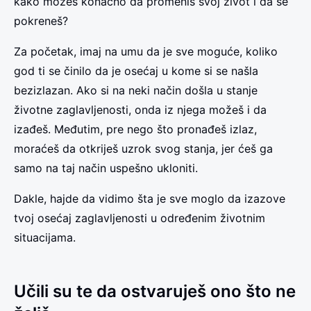
kako možeš konačno da promeniš svoj život i da se
pokreneš?
Za početak, imaj na umu da je sve moguće, koliko
god ti se činilo da je osećaj u kome si se našla
bezizlazan. Ako si na neki način došla u stanje
životne zaglavljenosti, onda iz njega možeš i da
izađeš. Međutim, pre nego što pronađeš izlaz,
moraćeš da otkriješ uzrok svog stanja, jer ćeš ga
samo na taj način uspešno ukloniti.
Dakle, hajde da vidimo šta je sve moglo da izazove
tvoj osećaj zaglavljenosti u određenim životnim
situacijama.
Učili su te da ostvaruješ ono što ne