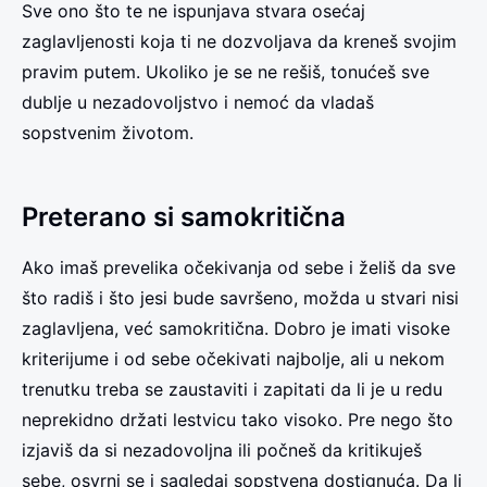
Sve ono što te ne ispunjava stvara osećaj
zaglavljenosti koja ti ne dozvoljava da kreneš svojim
pravim putem. Ukoliko je se ne rešiš, tonućeš sve
dublje u nezadovoljstvo i nemoć da vladaš
sopstvenim životom.
Preterano si samokritična
Ako imaš prevelika očekivanja od sebe i želiš da sve
što radiš i što jesi bude savršeno, možda u stvari nisi
zaglavljena, već samokritična. Dobro je imati visoke
kriterijume i od sebe očekivati najbolje, ali u nekom
trenutku treba se zaustaviti i zapitati da li je u redu
neprekidno držati lestvicu tako visoko. Pre nego što
izjaviš da si nezadovoljna ili počneš da kritikuješ
sebe, osvrni se i sagledaj sopstvena dostignuća. Da li