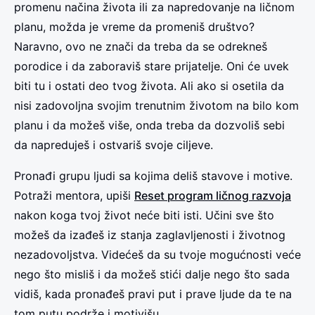
promenu načina života ili za napredovanje na ličnom
planu, možda je vreme da promeniš društvo?
Naravno, ovo ne znači da treba da se odrekneš
porodice i da zaboraviš stare prijatelje. Oni će uvek
biti tu i ostati deo tvog života. Ali ako si osetila da
nisi zadovoljna svojim trenutnim životom na bilo kom
planu i da možeš više, onda treba da dozvoliš sebi
da napreduješ i ostvariš svoje ciljeve.
Pronađi grupu ljudi sa kojima deliš stavove i motive.
Potraži mentora, upiši
Reset program ličnog razvoja
nakon koga tvoj život neće biti isti. Učini sve što
možeš da izađeš iz stanja zaglavljenosti i životnog
nezadovoljstva. Videćeš da su tvoje mogućnosti veće
nego što misliš i da možeš stići dalje nego što sada
vidiš, kada pronađeš pravi put i prave ljude da te na
tom putu podrže i motivišu.