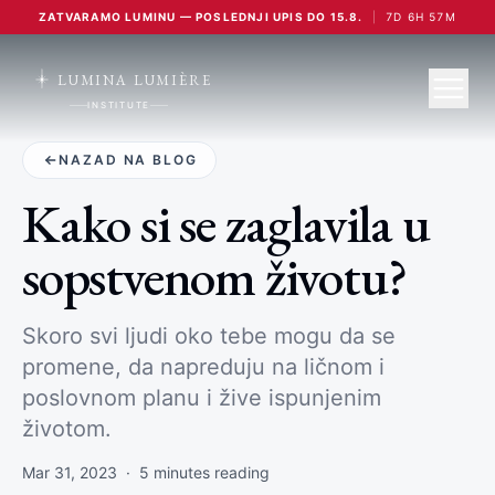
ZATVARAMO LUMINU — POSLEDNJI UPIS DO 15.8.
|
7
D
6
H
57
M
LUMINA LUMIÈRE
INSTITUTE
NAZAD NA BLOG
Kako si se zaglavila u
sopstvenom životu?
Skoro svi ljudi oko tebe mogu da se
promene, da napreduju na ličnom i
poslovnom planu i žive ispunjenim
životom.
Mar 31, 2023
·
5
minutes reading