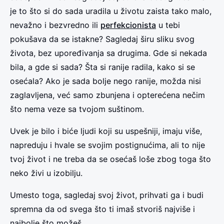
je to što si do sada uradila u životu zaista tako malo,
nevažno i bezvredno ili
perfekcionista
u tebi
pokušava da se istakne? Sagledaj širu sliku svog
života, bez upoređivanja sa drugima. Gde si nekada
bila, a gde si sada? Šta si ranije radila, kako si se
osećala? Ako je sada bolje nego ranije, možda nisi
zaglavljena, već samo zbunjena i opterećena nečim
što nema veze sa tvojom suštinom.
Uvek je bilo i biće ljudi koji su uspešniji, imaju više,
napreduju i hvale se svojim postignućima, ali to nije
tvoj život i ne treba da se osećaš loše zbog toga što
neko živi u izobilju.
Umesto toga, sagledaj svoj život, prihvati ga i budi
spremna da od svega što ti imaš stvoriš najviše i
najbolje što možeš.