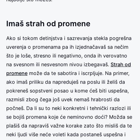
Imaš strah od promene
Ako si tokom detinjstva i sazrevanja stekla pogrešna
uverenja o promenama pa ih izjednačavaš sa nečim
što je loše, stresno ili negativno, onda ih verovatno
na svesnom ili nesvesnom nivou izbegavaš.
Strah od
promene
može da te sabotira i iscrpljuje. Na primer,
ako imaš priliku da napreduješ na poslu ili želiš da
pokreneš sopstveni posao u kome ćeš biti uspešna,
razmisli zbog čega još uvek nemaš hrabrosti da
počneš. Da li su to neki konkretni i tehnički razlozi ili
se bojiš promena koje će neminovno doći? Možda se
plašiš da napraviš važne korake zato što misliš da te
neki ljudi više neće voleti kada postaneš uspešna i