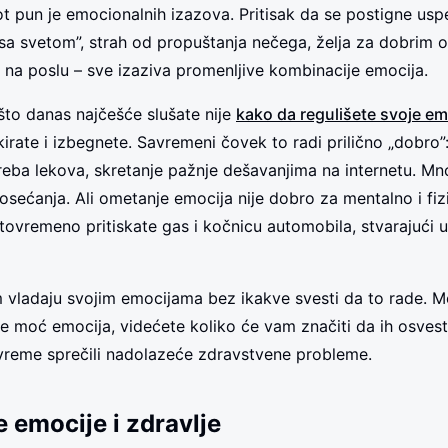
t pun je emocionalnih izazova. Pritisak da se postigne usp
 sa svetom”, strah od propuštanja nečega, želja za dobrim 
na poslu – sve izaziva promenljive kombinacije emocija.
to danas najčešće slušate nije
kako da regulišete svoje em
kirate i izbegnete. Savremeni čovek to radi prilično „dobro
reba lekova, skretanje pažnje dešavanjima na internetu. Mn
osećanja. Ali ometanje emocija nije dobro za mentalno i fiz
stovremeno pritiskate gas i kočnicu automobila, stvarajući u
 vladaju svojim emocijama bez ikakve svesti da to rade. 
e moć emocija, videćete koliko će vam značiti da ih osvesti
vreme sprečili nadolazeće zdravstvene probleme.
 emocije i zdravlje