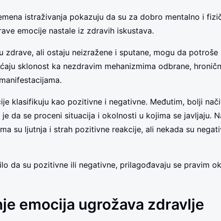
mena istraživanja pokazuju da su za dobro mentalno i fizi
ve emocije nastale iz zdravih iskustava.
u zdrave, ali ostaju neizražene i sputane, mogu da potroše
većaju sklonost ka nezdravim mehanizmima odbrane, hronič
 manifestacijama.
je klasifikuju kao pozitivne i negativne. Međutim, bolji nač
 je da se proceni situacija i okolnosti u kojima se javljaju. N
ma su ljutnja i strah pozitivne reakcije, ali nekada su negati
ilo da su pozitivne ili negativne, prilagođavaju se pravim o
nje emocija ugrožava zdravlje