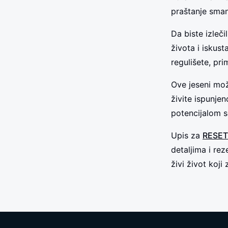
praštanje sman
Da biste izleč
života i iskus
regulišete, pri
Ove jeseni mož
živite ispunje
potencijalom 
Upis za
RESET
detaljima i re
živi život koji 