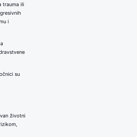
 trauma ili
agresivnih
mu i
za
zdravstvene
očnici su
van životni
rizikom,