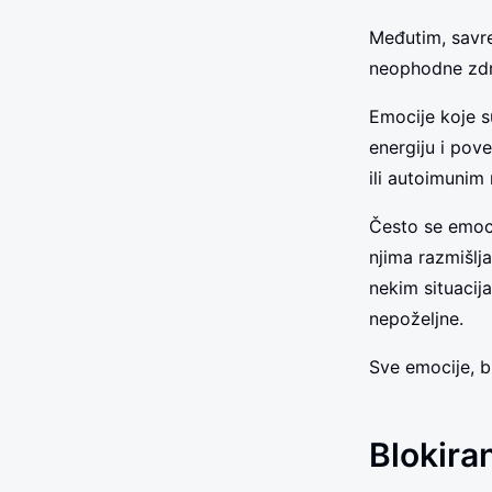
Međutim, savre
neophodne zdra
Emocije koje s
energiju i po
ili autoimunim
Često se emoci
njima razmišlja
nekim situacija
nepoželjne.
Sve emocije, b
Blokira