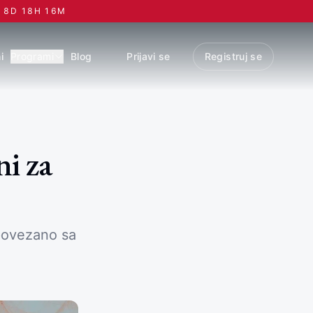
8
D
18
H
16
M
i
Programi
Blog
Prijavi se
Registruj se
ni za
 povezano sa