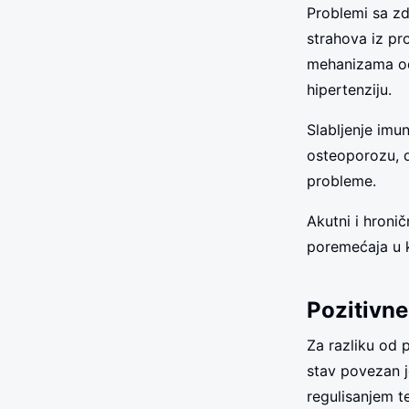
Problemi sa zd
strahova iz pro
mehanizama odb
hipertenziju.
Slabljenje imu
osteoporozu, d
probleme.
Akutni i hronič
poremećaja u 
Pozitivne
Za razliku od 
stav povezan j
regulisanjem t