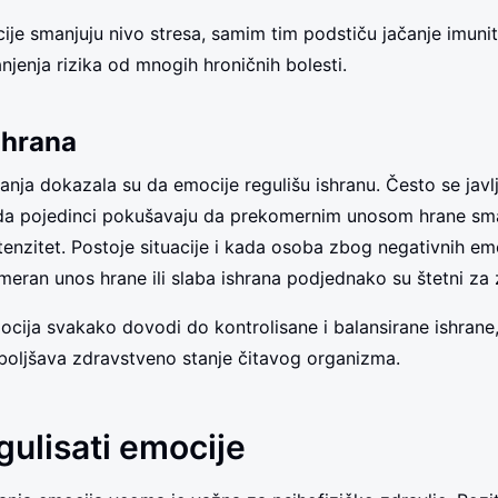
ije smanjuju nivo stresa, samim tim podstiču jačanje imunit
jenja rizika od mnogih hroničnih bolesti.
 hrana
anja dokazala su da emocije regulišu ishranu. Često se jav
ada pojedinci pokušavaju da prekomernim unosom hrane sm
tenzitet. Postoje situacije i kada osoba zbog negativnih e
meran unos hrane ili slaba ishrana podjednako su štetni za 
ocija svakako dovodi do kontrolisane i balansirane ishrane,
oljšava zdravstveno stanje čitavog organizma.
gulisati emocije