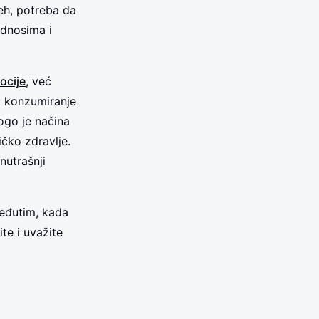
eh, potreba da
odnosima i
ocije
, već
”: konzumiranje
ogo je načina
ičko zdravlje.
nutrašnji
Međutim, kada
te i uvažite