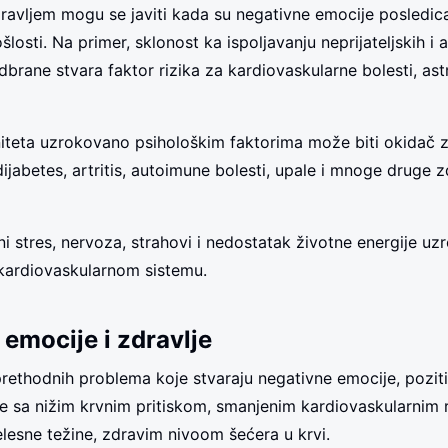
ravljem mogu se javiti kada su negativne emocije posledica
šlosti. Na primer, sklonost ka ispoljavanju neprijateljskih i 
rane stvara faktor rizika za kardiovaskularne bolesti, ast
niteta uzrokovano psihološkim faktorima može biti okidač 
ijabetes, artritis, autoimune bolesti, upale i mnoge druge 
ni stres, nervoza, strahovi i nedostatak životne energije uzr
kardiovaskularnom sistemu.
 emocije i zdravlje
prethodnih problema koje stvaraju negativne emocije, poziti
e sa nižim krvnim pritiskom, smanjenim kardiovaskularnim 
elesne težine, zdravim nivoom šećera u krvi.