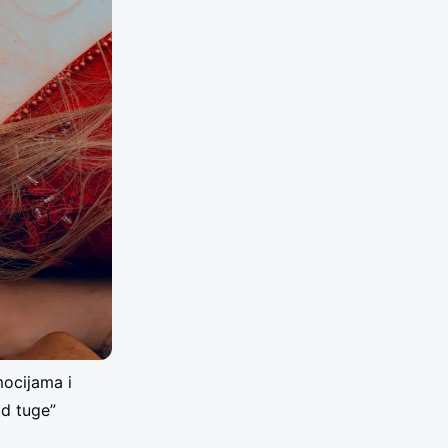
mocijama i
od tuge”