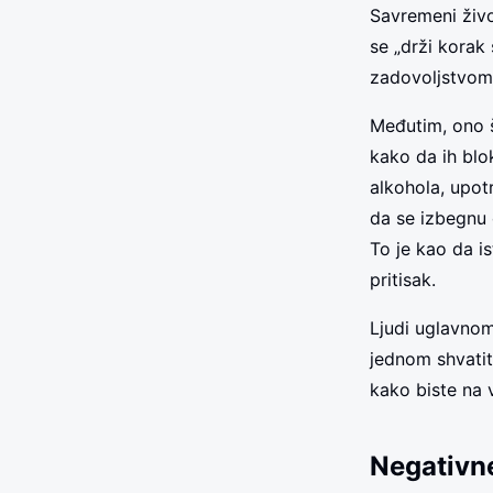
Savremeni živo
se „drži korak
zadovoljstvom 
Međutim, ono š
kako da ih blo
alkohola, upot
da se izbegnu 
To je kao da i
pritisak.
Ljudi uglavnom
jednom shvatit
kako biste na 
Negativne