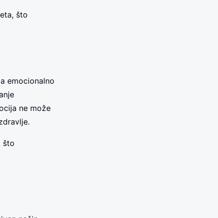
eta, što
lja emocionalno
anje
mocija ne može
zdravlje.
 što