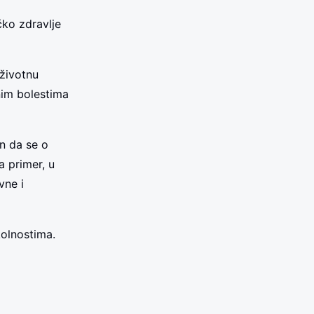
čko zdravlje
 životnu
nim bolestima
in da se o
a primer, u
vne i
kolnostima.