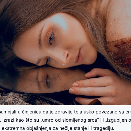
sumnjali u činjenicu da je zdravlje tela usko povezano sa e
 Izrazi kao što su „umro od slomljenog srca” ili „izgubljen 
ekstremna objašnjenja za nečije stanje ili tragediju.