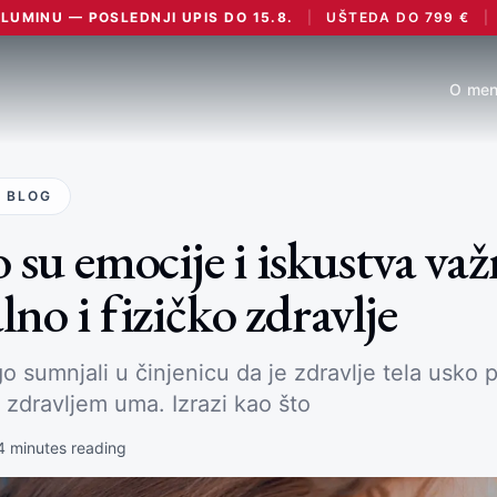
UMINU — POSLEDNJI UPIS DO 15.8.
|
UŠTEDA DO
799
€
|
O men
 BLOG
 su emocije i iskustva važ
no i fizičko zdravlje
go sumnjali u činjenicu da je zdravlje tela usko
 zdravljem uma. Izrazi kao što
4
minutes reading