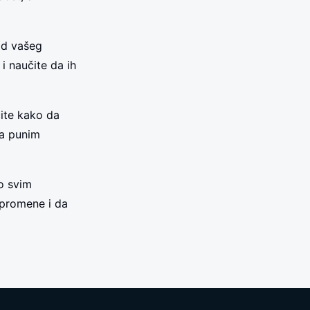
vod vašeg
i naučite da ih
čite kako da
sa punim
o svim
i promene i da