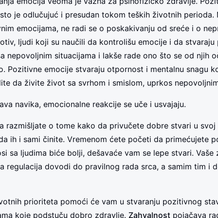
sanja emocija veoma je važna za psihofizičko zdravlje. Pozi
esto je odlučujuć i presudan tokom teških životnih perioda
ivnim emocijama, ne radi se o poskakivanju od sreće i o ne
tiv, ljudi koji su naučili da kontrolišu emocije i da stvaraju 
sa nepovoljnim situacijama i lakše rade ono što se od njih o
o. Pozitivne emocije stvaraju otpornost i mentalnu snagu k
ite da živite život sa svrhom i smislom, uprkos nepovoljni
ava navika, emocionalne reakcije se uče i usvajaju.
a razmišljate o tome kako da privučete dobre stvari u svoj 
e da ih i sami činite. Vremenom ćete početi da primećujete p
i sa ljudima biće bolji, dešavaće vam se lepe stvari. Vaše z
na regulacija dovodi do pravilnog rada srca, a samim tim i d
ivotnih prioriteta pomoći će vam u stvaranju pozitivnog st
ama koje podstuču dobro zdravlje.
Zahvalnost
pojačava rad