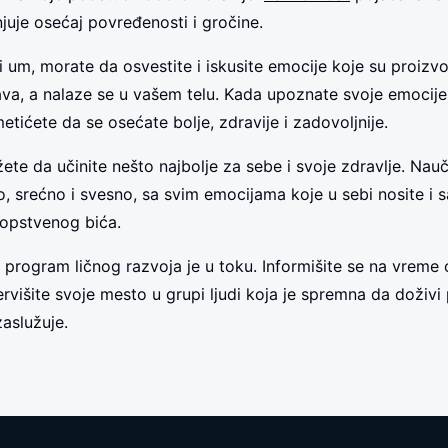
juje osećaj povređenosti i gročine.
ili um, morate da osvestite i iskusite emocije koje su proiz
tava, a nalaze se u vašem telu. Kada upoznate svoje emocije 
metićete da se osećate bolje, zdravije i zadovoljnije.
ete da učinite nešto najbolje za sebe i svoje zdravlje. Nau
no, srećno i svesno, sa svim emocijama koje u sebi nosite i 
sopstvenog bića.
program ličnog razvoja je u toku. Informišite se na vreme 
zervišite svoje mesto u grupi ljudi koja je spremna da doživ
zaslužuje.