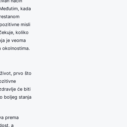
tivan način
. Međutim, kada
prestanom
pozitivne misli
čekuje, koliko
oja je veoma
m okolnostima.
život, prvo što
ozitivne
dravlje će biti
o boljeg stanja
ava prema
ost, a