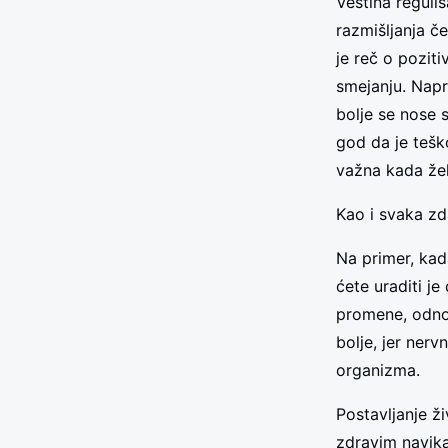
Veština reguli
razmišljanja č
je reč o pozit
smejanju. Napro
bolje se nose 
god da je tešk
važna kada žel
Kao i svaka zd
Na primer, kad
ćete uraditi j
promene, odnos
bolje, jer nerv
organizma.
Postavljanje ž
zdravim navik