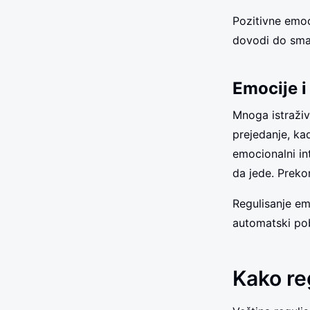
Pozitivne emoc
dovodi do sman
Emocije i
Mnoga istraživ
prejedanje, k
emocionalni in
da jede. Preko
Regulisanje em
automatski pob
Kako re