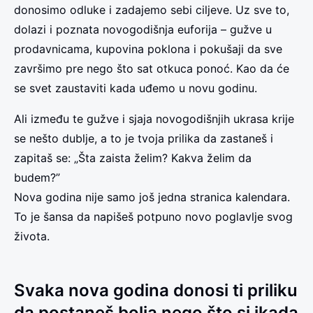
donosimo odluke i zadajemo sebi ciljeve. Uz sve to,
dolazi i poznata novogodišnja euforija – gužve u
prodavnicama, kupovina poklona i pokušaji da sve
završimo pre nego što sat otkuca ponoć. Kao da će
se svet zaustaviti kada uđemo u novu godinu.
Ali između te gužve i sjaja novogodišnjih ukrasa krije
se nešto dublje, a to je tvoja prilika da zastaneš i
zapitaš se: „Šta zaista želim? Kakva želim da
budem?”
Nova godina nije samo još jedna stranica kalendara.
To je šansa da napišeš potpuno novo poglavlje svog
života.
Svaka nova godina donosi ti priliku
da postaneš bolja nego što si ikada