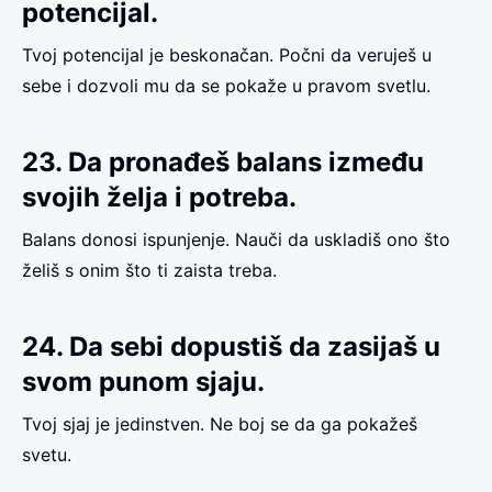
potencijal.
Tvoj potencijal je beskonačan. Počni da veruješ u
sebe i dozvoli mu da se pokaže u pravom svetlu.
23. Da pronađeš balans između
svojih želja i potreba.
Balans donosi ispunjenje. Nauči da uskladiš ono što
želiš s onim što ti zaista treba.
24. Da sebi dopustiš da zasijaš u
svom punom sjaju.
Tvoj sjaj je jedinstven. Ne boj se da ga pokažeš
svetu.