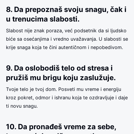
8. Da prepoznaš svoju snagu, čak i
u trenucima slabosti.
Slabost nije znak poraza, već podsetnik da si ljudsko
biće sa osećanjima i vredno uvažavanja. U slabosti se
krije snaga koja te čini autentičnom i nepobedivom.
9. Da oslobodiš telo od stresa i
pružiš mu brigu koju zaslužuje.
Tvoje telo je tvoj dom. Posveti mu vreme i energiju
kroz pokret, odmor i ishranu koja te ozdravljuje i daje
ti novu snagu.
10. Da pronađeš vreme za sebe,