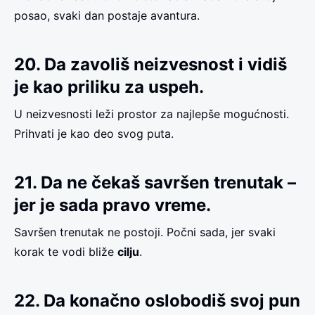
posao, svaki dan postaje avantura.
20. Da zavoliš neizvesnost i vidiš
je kao priliku za uspeh.
U neizvesnosti leži prostor za najlepše mogućnosti.
Prihvati je kao deo svog puta.
21. Da ne čekaš savršen trenutak –
jer je sada pravo vreme.
Savršen trenutak ne postoji. Počni sada, jer svaki
korak te vodi bliže
cilju
.
22. Da konačno oslobodiš svoj pun