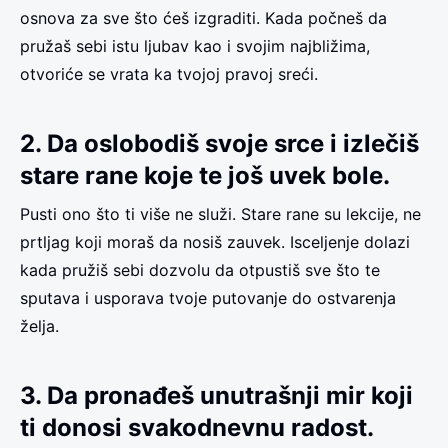
osnova za sve što ćeš izgraditi. Kada počneš da
pružaš sebi istu ljubav kao i svojim najbližima,
otvoriće se vrata ka tvojoj pravoj sreći.
2. Da oslobodiš svoje srce i izlečiš
stare rane koje te još uvek bole.
Pusti ono što ti više ne služi. Stare rane su lekcije, ne
prtljag koji moraš da nosiš zauvek. Isceljenje dolazi
kada pružiš sebi dozvolu da otpustiš sve što te
sputava i usporava tvoje putovanje do ostvarenja
želja.
3. Da pronađeš unutrašnji mir koji
ti donosi svakodnevnu radost.