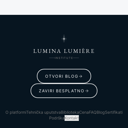
LUMINA LUMIÈRE
INSTITUTE
OTVORI BLOG
ZAVIRI BESPLATNO
O platformi
Tehnička uputstva
Biblioteka
Cena
FAQ
Blog
Sertifikati
Podrška
Kontakt