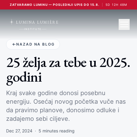
ZATVARAMO LUMINU — POSLEDNJI UPIS DO 15.8.
|
5
D
12
H
48
M
LUMINA LUMIÈRE
INSTITUTE
NAZAD NA BLOG
25 želja za tebe u 2025.
godini
Kraj svake godine donosi posebnu
energiju. Osećaj novog početka vuče nas
da pravimo planove, donosimo odluke i
zadajemo sebi ciljeve.
Dec 27, 2024
·
5
minutes reading