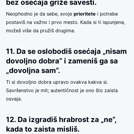
bez osećaja griže savesti.
Neophodno je da sebe, svoje
prioritete
i potrebe
postaviš na važno i prvo mesto. Kada si ti ispunjena,
možeš više da pružiš drugima.
11. Da se oslobodiš osećaja „nisam
dovoljno dobra” i zameniš ga sa
„dovoljna sam”.
Ti si dovoljno dobra upravo ovakva kakva si.
Savršenstvo je mit; autentičnost je ono što zaista
osvaja.
12. Da izgradiš hrabrost za „ne”,
kada to zaista misliš.