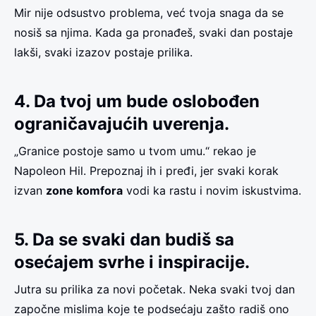
Mir nije odsustvo problema, već tvoja snaga da se
nosiš sa njima. Kada ga pronađeš, svaki dan postaje
lakši, svaki izazov postaje prilika.
4. Da tvoj um bude oslobođen
ograničavajućih uverenja.
„Granice postoje samo u tvom umu.“ rekao je
Napoleon Hil. Prepoznaj ih i pređi, jer svaki korak
izvan
zone komfora
vodi ka rastu i novim iskustvima.
5. Da se svaki dan budiš sa
osećajem svrhe i inspiracije.
Jutra su prilika za novi početak. Neka svaki tvoj dan
započne mislima koje te podsećaju zašto radiš ono