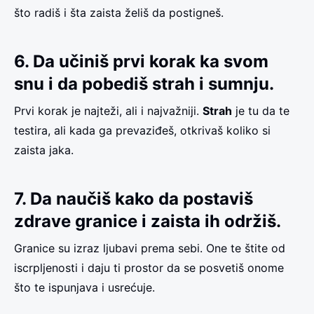
što radiš i šta zaista želiš da postigneš.
6. Da učiniš prvi korak ka svom
snu i da pobediš strah i sumnju.
Prvi korak je najteži, ali i najvažniji.
Strah
je tu da te
testira, ali kada ga prevaziđeš, otkrivaš koliko si
zaista jaka.
7. Da naučiš kako da postaviš
zdrave granice i zaista ih održiš.
Granice su izraz ljubavi prema sebi. One te štite od
iscrpljenosti i daju ti prostor da se posvetiš onome
što te ispunjava i usrećuje.