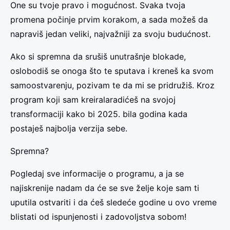
One su tvoje pravo i mogućnost. Svaka tvoja
promena počinje prvim korakom, a sada možeš da
napraviš jedan veliki, najvažniji za svoju budućnost.
Ako si spremna da srušiš unutrašnje blokade,
oslobodiš se onoga što te sputava i kreneš ka svom
samoostvarenju, pozivam te da mi se pridružiš. Kroz
program koji sam kreiralaradićeš na svojoj
transformaciji kako bi 2025. bila godina kada
postaješ najbolja verzija sebe.
Spremna?
Pogledaj sve informacije o programu, a ja se
najiskrenije nadam da će se sve želje koje sam ti
uputila ostvariti i da ćeš sledeće godine u ovo vreme
blistati od ispunjenosti i zadovoljstva sobom!