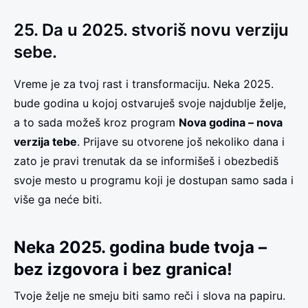
25. Da u 2025. stvoriš novu verziju
sebe.
Vreme je za tvoj rast i transformaciju. Neka 2025.
bude godina u kojoj ostvaruješ svoje najdublje želje,
a to sada možeš kroz program
Nova godina – nova
verzija tebe
. Prijave su otvorene još nekoliko dana i
zato je pravi trenutak da se informišeš i obezbediš
svoje mesto u programu koji je dostupan samo sada i
više ga neće biti.
Neka 2025. godina bude tvoja –
bez izgovora i bez granica!
Tvoje želje ne smeju biti samo reči i slova na papiru.