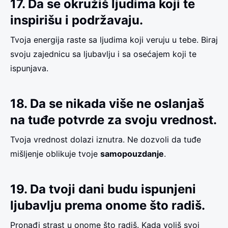
17. Da se okružiš ljudima koji te
inspirišu i podržavaju.
Tvoja energija raste sa ljudima koji veruju u tebe. Biraj
svoju zajednicu sa ljubavlju i sa osećajem koji te
ispunjava.
18. Da se nikada više ne oslanjaš
na tuđe potvrde za svoju vrednost.
Tvoja vrednost dolazi iznutra. Ne dozvoli da tuđe
mišljenje oblikuje tvoje
samopouzdanje
.
19. Da tvoji dani budu ispunjeni
ljubavlju prema onome što radiš.
Pronađi strast u onome što radiš. Kada voliš svoj