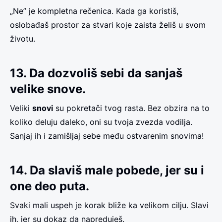
„Ne” je kompletna rečenica. Kada ga koristiš,
oslobađaš prostor za stvari koje zaista želiš u svom
životu.
13. Da dozvoliš sebi da sanjaš
velike snove.
Veliki
snovi
su pokretači tvog rasta. Bez obzira na to
koliko deluju daleko, oni su tvoja zvezda vodilja.
Sanjaj ih i zamišljaj sebe među ostvarenim snovima!
14. Da slaviš male pobede, jer su i
one deo puta.
Svaki mali uspeh je korak bliže ka velikom cilju. Slavi
ih, jer su dokaz da napreduješ.