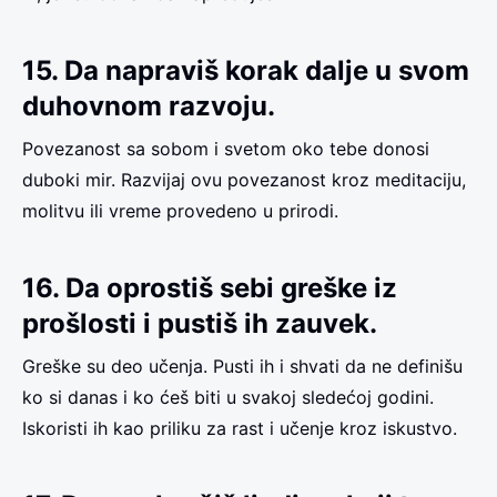
15. Da napraviš korak dalje u svom
duhovnom razvoju.
Povezanost sa sobom i svetom oko tebe donosi
duboki mir. Razvijaj ovu povezanost kroz meditaciju,
molitvu ili vreme provedeno u prirodi.
16. Da oprostiš sebi greške iz
prošlosti i pustiš ih zauvek.
Greške su deo učenja. Pusti ih i shvati da ne definišu
ko si danas i ko ćeš biti u svakoj sledećoj godini.
Iskoristi ih kao priliku za rast i učenje kroz iskustvo.