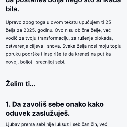
bila.
Upravo zbog toga u ovom tekstu upućujem ti 25
želja za 2025. godinu. Ovo nisu obične želje, već
vodič za tvoju transformaciju, za rušenje blokada,
ostvarenje ciljeva i snova. Svaka želja nosi moju toplu
poruku podrške i inspiriše te da kreneš na put ka
novoj, boljoj i srećnijoj sebi.
Želim ti…
1. Da zavoliš sebe onako kako
oduvek zaslužuješ.
Ljubav prema sebi nije luksuz i sebičan čin, već