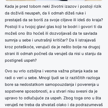
Kada je pred tobom neki životni izazov i postoji rizik
da doživiš neuspeh, da li odmah dižeš ruke i
prestaješ da se boriš za svoje ciljeve ili ideš do kraja?
Postoji li u tvojoj glavi glas koji te bodri i govori ti da
možeš ono što hoćeš ili dozvoljavaš da te savlada
sumnja u sebe i unutrašnji kritičar? Da li istrajavaš
kroz poteškoće, verujući da je nešto bolje na drugoj
strani ili odmah počneš da veruješ da nisi u stanju da
postigneš uspeh?
Ovo su vrlo ozbiljna i veoma važna pitanja kada se
radi o veri u sebe. Mnogi ljudi se iz različitih razloga
bore sa nedostatkom samopouzdanja i poverenja u
sopstvene sposobnosti, a u stvari nisu svesni da je
upravo to odlučujuće za uspeh. Zbog toga ono u šta
veruješ ne treba da shvataš olako i da podrazumevaš