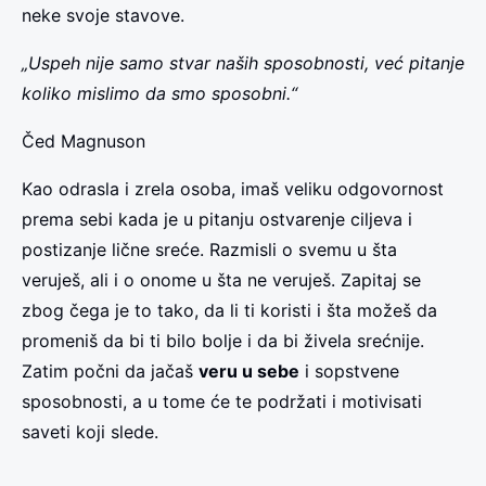
neke svoje stavove.
„Uspeh nije samo stvar naših sposobnosti, već pitanje
koliko mislimo da smo sposobni.“
Čed Magnuson
Kao odrasla i zrela osoba, imaš veliku odgovornost
prema sebi kada je u pitanju ostvarenje ciljeva i
postizanje lične sreće. Razmisli o svemu u šta
veruješ, ali i o onome u šta ne veruješ. Zapitaj se
zbog čega je to tako, da li ti koristi i šta možeš da
promeniš da bi ti bilo bolje i da bi živela srećnije.
Zatim počni da jačaš
veru u sebe
i sopstvene
sposobnosti, a u tome će te podržati i motivisati
saveti koji slede.