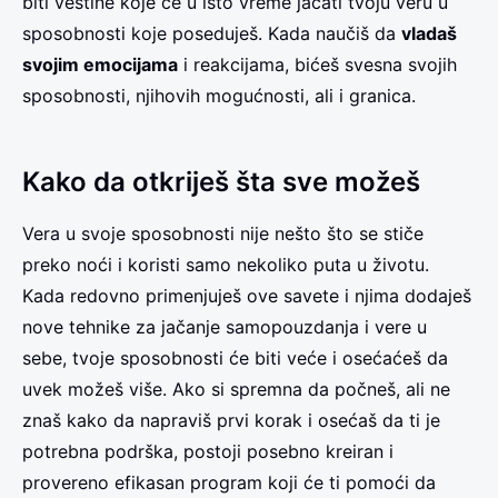
biti veštine koje će u isto vreme jačati tvoju veru u
sposobnosti koje poseduješ. Kada naučiš da
vladaš
svojim emocijama
i reakcijama, bićeš svesna svojih
sposobnosti, njihovih mogućnosti, ali i granica.
Kako da otkriješ šta sve možeš
Vera u svoje sposobnosti nije nešto što se stiče
preko noći i koristi samo nekoliko puta u životu.
Kada redovno primenjuješ ove savete i njima dodaješ
nove tehnike za jačanje samopouzdanja i vere u
sebe, tvoje sposobnosti će biti veće i osećaćeš da
uvek možeš više. Ako si spremna da počneš, ali ne
znaš kako da napraviš prvi korak i osećaš da ti je
potrebna podrška, postoji posebno kreiran i
provereno efikasan program koji će ti pomoći da