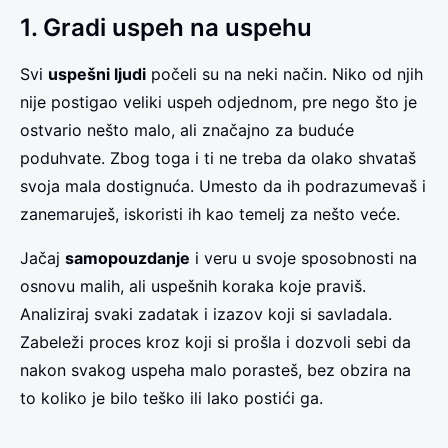
1. Gradi uspeh na uspehu
Svi
uspešni ljudi
počeli su na neki način. Niko od njih
nije postigao veliki uspeh odjednom, pre nego što je
ostvario nešto malo, ali značajno za buduće
poduhvate. Zbog toga i ti ne treba da olako shvataš
svoja mala dostignuća. Umesto da ih podrazumevaš i
zanemaruješ, iskoristi ih kao temelj za nešto veće.
Jačaj
samopouzdanje
i veru u svoje sposobnosti na
osnovu malih, ali uspešnih koraka koje praviš.
Analiziraj svaki zadatak i izazov koji si savladala.
Zabeleži proces kroz koji si prošla i dozvoli sebi da
nakon svakog uspeha malo porasteš, bez obzira na
to koliko je bilo teško ili lako postići ga.