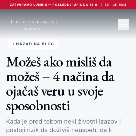
ZATVARAMO LUMINU — POSLEDNJI UPIS DO 15.8.
|
8
D
12
H
59
M
LUMINA LUMIÈRE
INSTITUTE
NAZAD NA BLOG
Možeš ako misliš da
možeš – 4 načina da
ojačaš veru u svoje
sposobnosti
Kada je pred tobom neki životni izazov i
postoji rizik da doživiš neuspeh, da li