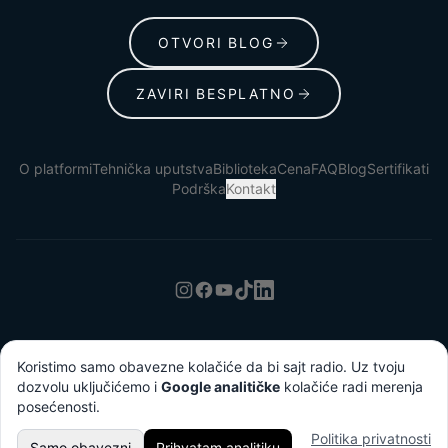
OTVORI BLOG
ZAVIRI BESPLATNO
O platformi
Tehnička uputstva
Biblioteka
Cena
FAQ
Blog
Sertifikati
Podrška
Kontakt
Uslovi korišćenja
Politika privatnosti
Koristimo samo obavezne kolačiće da bi sajt radio. Uz tvoju
dozvolu uključićemo i
Google analitičke
kolačiće radi merenja
© 2026 Lumina Lumiere Institute
posećenosti.
Razvio
Nikola Mitrović
€
129
Politika privatnosti
/godišnje
OSTAVI E-MAIL
UŠTEDA
469
€
Samo obavezni
Prihvatam analitiku