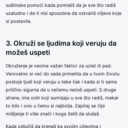
suštinske pomoći kada pomisliš da je sve što radiš
uzaludno i da ti nisi sposobna da ostvariš ciljeve koje
si postavila.
3. Okruži se ljudima koji veruju da
možeš uspeti
Okruženje je veoma važan faktor za uzlet ili pad.
Verovatno si već do sada primetila da u tvom životu
postoje ljudi koji veruju u tebe čak i kada si ti sama
prilično sigurna da u nečemu nećeš uspeti. S druge
strane, ima onih koji sumnjaju u sve što radiš, makar
to bilo i ono u čemu si najbolja. Zapitaj se čije
mišljenje ti više znači i koga želiš da slušaš.
Kada odlučiš da kreneš ka svojim ciljevima i