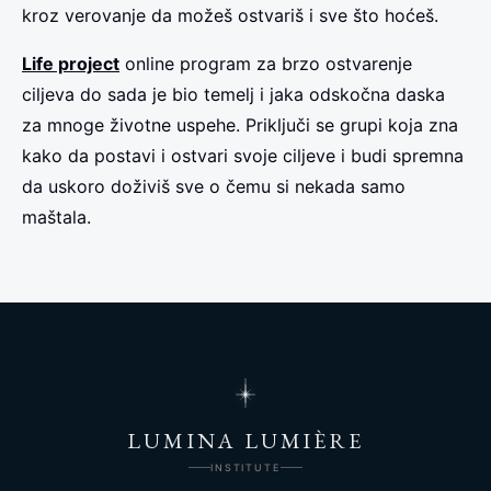
kroz verovanje da možeš ostvariš i sve što hoćeš.
Life project
online program za brzo ostvarenje
ciljeva do sada je bio temelj i jaka odskočna daska
za mnoge životne uspehe. Priključi se grupi koja zna
kako da postavi i ostvari svoje ciljeve i budi spremna
da uskoro doživiš sve o čemu si nekada samo
maštala.
LUMINA LUMIÈRE
INSTITUTE