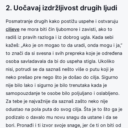
2. Uočavaj izdržljivost drugih ljudi
Posmatranje drugih kako postižu uspehe i ostvaruju
ciljeve
ne mora biti čin ljubomore i zavisti, ako to
radiš iz pravih razloga i iz dobrog ugla. Kada sebi
kažeš: „Ako je on mogao to da uradi, onda mogu i ja,”
to znači da si svesna i svih prepreka koje je određena
osoba savladavala da bi do uspeha stigla. Ukoliko
nisi, potrudi se da saznaš nešto više o putu koji je
neko prešao pre nego što je došao do cilja. Sigurno
nije bilo lako i sigurno je bilo trenutaka kada je
samopouzdanje te osobe bilo poljuljano i oslabljeno.
Za tebe je najvažnije da saznaš zašto neko nije
odustao na pola puta do svog cilja. Šta je to što ga je
podizalo o davalo mu novu snagu da ustane i da se
bori. Pronađi i ti izvor svoje snage, jer će ti on biti od