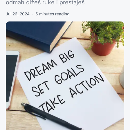
odmah dižeš ruke i prestaješ
Jul 26, 2024
·
5
minutes reading