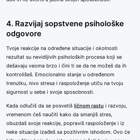
4. Razvijaj sopstvene psihološke
odgovore
Tvoje reakcije na određene situacije i okolnosti
rezultat su nevidljivih psiholoških procesa koji se
dešavaju veoma brzo i čini ti se da ne možeš da ih
kontrolišeš. Emocionalno stanje u određenom
trenutku, nivo stresa i raspoloženje utiču na tvoju
sigurnost u sebe i svoje sposobnosti.
Kada odlučiš da se posvetiš
ličnom rastu
i razvoju,
vremenom ćeš naučiti kako da smanjiš stres,
obuzdaš svoje reakcije, popraviš raspoloženje i iz
neke situacije izađeš sa pozitivnim ishodom. Ovo će