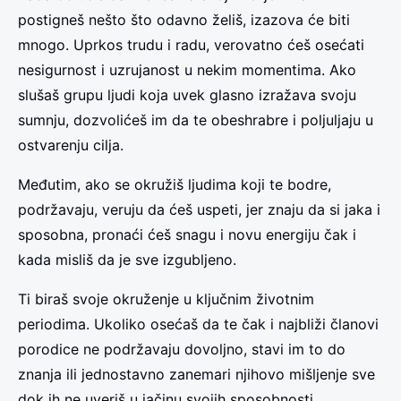
postigneš nešto što odavno želiš, izazova će biti
mnogo. Uprkos trudu i radu, verovatno ćeš osećati
nesigurnost i uzrujanost u nekim momentima. Ako
slušaš grupu ljudi koja uvek glasno izražava svoju
sumnju, dozvolićeš im da te obeshrabre i poljuljaju u
ostvarenju cilja.
Međutim, ako se okružiš ljudima koji te bodre,
podržavaju, veruju da ćeš uspeti, jer znaju da si jaka i
sposobna, pronaći ćeš snagu i novu energiju čak i
kada misliš da je sve izgubljeno.
Ti biraš svoje okruženje u ključnim životnim
periodima. Ukoliko osećaš da te čak i najbliži članovi
porodice ne podržavaju dovoljno, stavi im to do
znanja ili jednostavno zanemari njihovo mišljenje sve
dok ih ne uveriš u jačinu svojih sposobnosti.