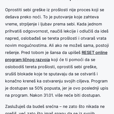
Oprostiti sebi greške iz prošlosti nije proces koji se
dešava preko noći. To je putovanje koje zahteva
vreme, strpljenje i ljubav prema sebi. Kada jednom
prihvatiš odgovornost, naučiš lekcije i odlučiš da ideš
napred, oslobađaš se tereta prošlosti i otvaraš vrata
novim mogućnostima. Ali ako ne možeš sama, postoji
rešenje. Pred tobom je šansa da upišeš
RESET online
program ličnog razvoja
koji će ti pomoći da se
oslobodiš tereta prošlosti, oprostiš sebi greške,
srušiš blokade koje te sputavaju da se ostvariš i
konačno kreneš ka ostvarenju svojih ciljeva. Program
je dostupan sa 50% popusta, jer je ovo poslednji upis
na program. Nakon 31.01. više neće biti dostupan.
Zaslužuješ da budeš srećna – ne zato što nikada ne
grešiš, već zato što imaš snagu da se iz svojih