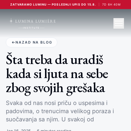
ZATVARAMO LUMINU — POSLEDNJI UPIS DO 15.8.
|
7
D
6
H
40
M
LUMINA LUMIÈRE
INSTITUTE
NAZAD NA BLOG
Šta treba da uradiš
kada si ljuta na sebe
zbog svojih grešaka
Svaka od nas nosi priču o uspesima i
padovima, o trenucima velikog poraza i
suočavanja sa njim. U svakoj od
Jan 16, 2025
·
6
minutes reading