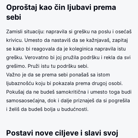
Oproštaj kao čin ljubavi prema
sebi
Zamisli situaciju: napravila si grešku na poslu i osećaš
krivicu. Umesto da nastaviš da se kažnjavaš, zapitaj
se kako bi reagovala da je koleginica napravila istu
grešku. Verovatno bi joj pružila podršku i rekla da svi
grešimo. Pruži istu tu podršku sebi.
Važno je da se prema sebi ponašaš sa istom
ljubaznošću koju bi pokazala prema drugoj osobi.
Pokušaj da ne budeš samokritična i umesto toga budi
samosaosećajna, dok i dalje priznaješ da si pogrešila
i želiš da budeš bolja u budućnosti.
Postavi nove ciljeve i slavi svoj