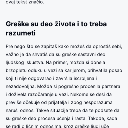
ovaj tekst značio.
Greške su deo života i to treba
razumeti
Pre nego što se zapitaš kako možeš da oprostiš sebi,
važno je da shvatiš da su greške sastavni deo
ljudskog iskustva. Na primer, možda si donela
brzopletu odluku u vezi sa karijerom, prihvatila posao
koji ti nije odgovarao i završila iscrpljena i
nezadovoljna. Možda si pogrešno procenila partnera
i doživela razočaranje u vezi. Nekome se desi da
previše očekuje od prijatelja i zbog nesporazuma
naruši odnos. Takve situacije treba da te podsete da
su greške deo procesa učenja i rasta. Takođe, kada
se radi o ličnim odnosima, kroz greške ljudi uče