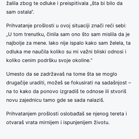
žalila zbog te odluke i preispitivala „šta bi bilo da
sam ostala“.
Prihvatanje prošlosti u ovoj situaciji znači reći sebi:
„U tom trenutku, činila sam ono što sam mislila da je
najbolje za mene. Iako nije ispalo kako sam želela, ta
odluka me naučila koliko su mi važni bliski odnosi i
koliko cenim podršku svoje okoline.“
Umesto da se zadržavaš na tome šta se moglo
drugačije uraditi, možeš se fokusirati na sadašnjost –
na to kako da ponovo izgradiš te odnose ili stvoriš
novu zajednicu tamo gde se sada nalaziš.
Prihvatanjem prošlosti oslobađaš se njenog tereta i
otvaraš vrata mirnijem i ispunjenijem životu.