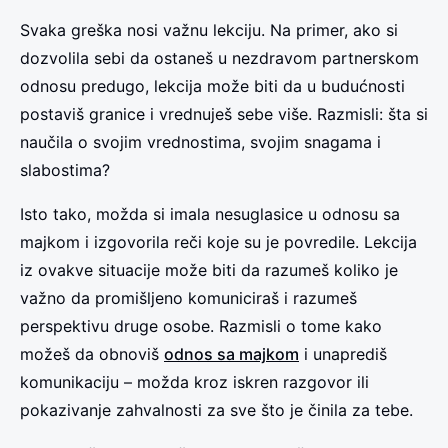
Svaka greška nosi važnu lekciju. Na primer, ako si
dozvolila sebi da ostaneš u nezdravom partnerskom
odnosu predugo, lekcija može biti da u budućnosti
postaviš granice i vrednuješ sebe više. Razmisli: šta si
naučila o svojim vrednostima, svojim snagama i
slabostima?
Isto tako, možda si imala nesuglasice u odnosu sa
majkom i izgovorila reči koje su je povredile. Lekcija
iz ovakve situacije može biti da razumeš koliko je
važno da promišljeno komuniciraš i razumeš
perspektivu druge osobe. Razmisli o tome kako
možeš da obnoviš
odnos sa majkom
i unaprediš
komunikaciju – možda kroz iskren razgovor ili
pokazivanje zahvalnosti za sve što je činila za tebe.