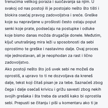
trenucima velikog poraza i suočavanja sa njim. U
svakoj od nas postoji ili je postojalo nešto što tišti i
blokira osećaj pravog zadovoljstva i sreće. Greške
koje su napravljene u prošlosti često ostaju poput
senki koje prate, podsećaju na postupke i odluke
koje bismo danas možda drugačije donele. Međutim,
ključ unutrašnjeg mira leži u sposobnosti da sebi
oprostimo te greške i nastavimo dalje. Ovaj proces
nije jednostavan, ali je neophodan za rast i lično
zadovoljstvo.
Ako postoji nešto što još uvek sebi ne možeš da
oprostiš, a upravo to ti ne dozvoljava da kreneš
dalje, tekst koji čitaš pisan je za tebe. Saznaćeš zbog
čega i dalje osećaš krivicu i grižu savesti zbog nekih
svojih grešaka i šta treba da uradiš kako bi oprostila
sebi. Prepusti se čitanju i piši u komentaru ako ti je