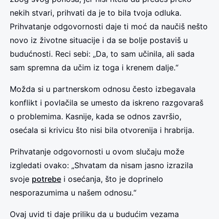
nekih stvari, prihvati da je to bila tvoja odluka.
Prihvatanje odgovornosti daje ti moć da naučiš nešto
novo iz životne situacije i da se bolje postaviš u
budućnosti. Reci sebi: „Da, to sam učinila, ali sada
sam spremna da učim iz toga i krenem dalje.“
Možda si u partnerskom odnosu često izbegavala
konflikt i povlačila se umesto da iskreno razgovaraš
o problemima. Kasnije, kada se odnos završio,
osećala si krivicu što nisi bila otvorenija i hrabrija.
Prihvatanje odgovornosti u ovom slučaju može
izgledati ovako: „Shvatam da nisam jasno izrazila
svoje
potrebe
i osećanja, što je doprinelo
nesporazumima u našem odnosu.“
Ovaj uvid ti daje priliku da u budućim vezama