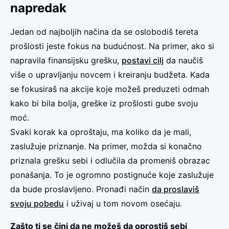
napredak
Jedan od najboljih načina da se oslobodiš tereta
prošlosti jeste fokus na budućnost. Na primer, ako si
napravila finansijsku grešku,
postavi cilj
da naučiš
više o upravljanju novcem i kreiranju budžeta. Kada
se fokusiraš na akcije koje možeš preduzeti odmah
kako bi bila bolja, greške iz prošlosti gube svoju
moć.
Svaki korak ka oproštaju, ma koliko da je mali,
zaslužuje priznanje. Na primer, možda si konačno
priznala grešku sebi i odlučila da promeniš obrazac
ponašanja. To je ogromno postignuće koje zaslužuje
da bude proslavljeno. Pronađi način
da proslaviš
svoju pobedu
i uživaj u tom novom osećaju.
Zašto ti se čini da ne možeš da oprostiš sebi