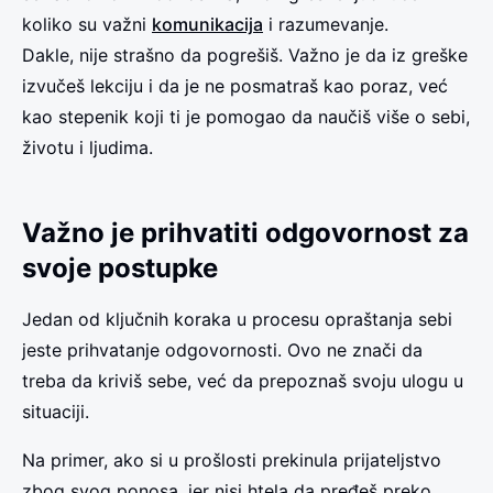
koliko su važni
komunikacija
i razumevanje.
Dakle, nije strašno da pogrešiš. Važno je da iz greške
izvučeš lekciju i da je ne posmatraš kao poraz, već
kao stepenik koji ti je pomogao da naučiš više o sebi,
životu i ljudima.
Važno je prihvatiti odgovornost za
svoje postupke
Jedan od ključnih koraka u procesu opraštanja sebi
jeste prihvatanje odgovornosti. Ovo ne znači da
treba da kriviš sebe, već da prepoznaš svoju ulogu u
situaciji.
Na primer, ako si u prošlosti prekinula prijateljstvo
zbog svog ponosa, jer nisi htela da pređeš preko