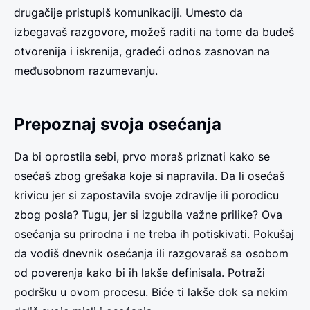
drugačije pristupiš komunikaciji. Umesto da
izbegavaš razgovore, možeš raditi na tome da budeš
otvorenija i iskrenija, gradeći odnos zasnovan na
međusobnom razumevanju.
Prepoznaj svoja osećanja
Da bi oprostila sebi, prvo moraš priznati kako se
osećaš zbog grešaka koje si napravila. Da li osećaš
krivicu jer si zapostavila svoje zdravlje ili porodicu
zbog posla? Tugu, jer si izgubila važne prilike? Ova
osećanja su prirodna i ne treba ih potiskivati. Pokušaj
da vodiš dnevnik osećanja ili razgovaraš sa osobom
od poverenja kako bi ih lakše definisala. Potraži
podršku u ovom procesu. Biće ti lakše dok sa nekim