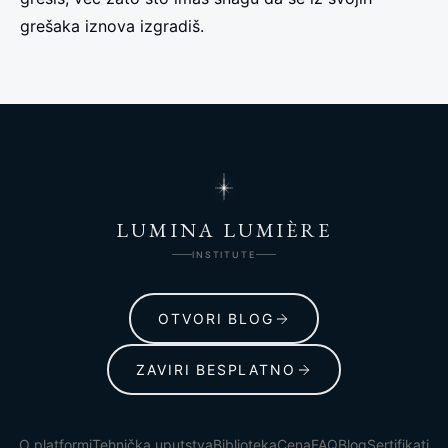
grešaka iznova izgradiš.
LUMINA LUMIÈRE
INSTITUTE
OTVORI BLOG
ZAVIRI BESPLATNO
O platformi
Tehnička uputstva
Biblioteka
Cena
FAQ
Blog
Sertifikati