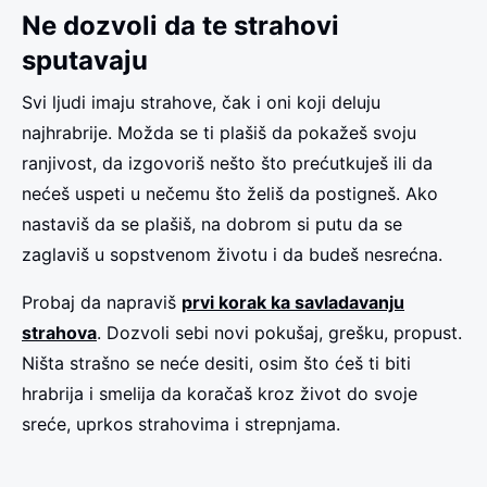
Ne dozvoli da te strahovi
sputavaju
Svi ljudi imaju strahove, čak i oni koji deluju
najhrabrije. Možda se ti plašiš da pokažeš svoju
ranjivost, da izgovoriš nešto što prećutkuješ ili da
nećeš uspeti u nečemu što želiš da postigneš. Ako
nastaviš da se plašiš, na dobrom si putu da se
zaglaviš u sopstvenom životu i da budeš nesrećna.
Probaj da napraviš
prvi korak ka savladavanju
strahova
. Dozvoli sebi novi pokušaj, grešku, propust.
Ništa strašno se neće desiti, osim što ćeš ti biti
hrabrija i smelija da koračaš kroz život do svoje
sreće, uprkos strahovima i strepnjama.