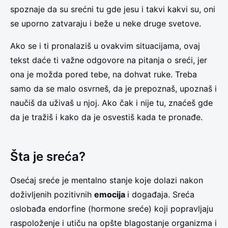
spoznaje da su srećni tu gde jesu i takvi kakvi su, oni
se uporno zatvaraju i beže u neke druge svetove.
Ako se i ti pronalaziš u ovakvim situacijama, ovaj
tekst daće ti važne odgovore na pitanja o sreći, jer
ona je možda pored tebe, na dohvat ruke. Treba
samo da se malo osvrneš, da je prepoznaš, upoznaš i
naučiš da uživaš u njoj. Ako čak i nije tu, znaćeš gde
da je tražiš i kako da je osvestiš kada te pronađe.
Šta je sreća?
Osećaj sreće je mentalno stanje koje dolazi nakon
doživljenih pozitivnih
emocija
i događaja. Sreća
oslobađa endorfine (hormone sreće) koji popravljaju
raspoloženje i utiču na opšte blagostanje organizma i