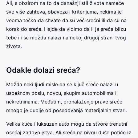
Ali, s obzirom na to da današnji stil života nameće
sve više zahteva, obaveza i kriterijuma, nekima je
veoma teško da shvate da su već srećni ili da su na
korak do sreće. Hajde da vidimo da li je sreća blizu
tebe ili se možda nalazi na nekoj drugoj strani tvog
života.
Odakle dolazi sreća?
Možda neki ljudi misle da se ključ sreće nalazi u
uspešnom poslu, novcu, skupim automobilima i
nekretninama. Međutim, pronalaženje prave sreće
mnogo je dublje od posedovanja materijalnih stvari.
Velika kuća i luksuzan auto mogu da stvore trenutni
osećaj zadovoljstva. Ali sreća na nivou duše potiče iz