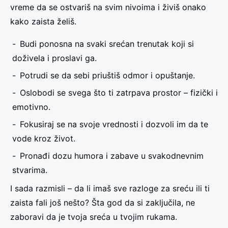
vreme da se ostvariš na svim nivoima i živiš onako
kako zaista želiš.
Budi ponosna na svaki srećan trenutak koji si
doživela i proslavi ga.
Potrudi se da sebi priuštiš odmor i opuštanje.
Oslobodi se svega što ti zatrpava prostor – fizički i
emotivno.
Fokusiraj se na svoje vrednosti i dozvoli im da te
vode kroz život.
Pronađi dozu humora i zabave u svakodnevnim
stvarima.
I sada razmisli – da li imaš sve razloge za sreću ili ti
zaista fali još nešto? Šta god da si zaključila, ne
zaboravi da je tvoja sreća u tvojim rukama.