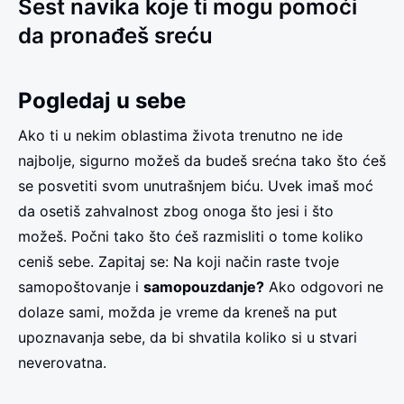
Šest navika koje ti mogu pomoći
da pronađeš sreću
Pogledaj u sebe
Ako ti u nekim oblastima života trenutno ne ide
najbolje, sigurno možeš da budeš srećna tako što ćeš
se posvetiti svom unutrašnjem biću. Uvek imaš moć
da osetiš zahvalnost zbog onoga što jesi i što
možeš. Počni tako što ćeš razmisliti o tome koliko
ceniš sebe. Zapitaj se: Na koji način raste tvoje
samopoštovanje i
samopouzdanje
?
Ako odgovori ne
dolaze sami, možda je vreme da kreneš na put
upoznavanja sebe, da bi shvatila koliko si u stvari
neverovatna.