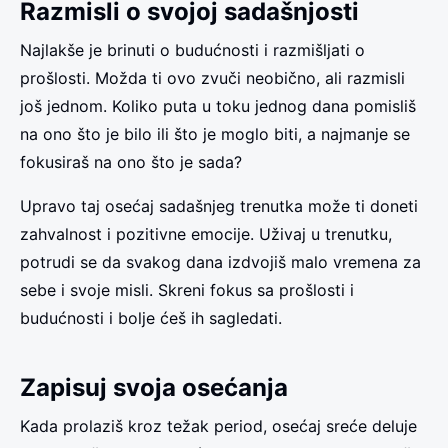
Razmisli o svojoj sadašnjosti
Najlakše je brinuti o budućnosti i razmišljati o
prošlosti. Možda ti ovo zvuči neobično, ali razmisli
još jednom. Koliko puta u toku jednog dana pomisliš
na ono što je bilo ili što je moglo biti, a najmanje se
fokusiraš na ono što je sada?
Upravo taj osećaj sadašnjeg trenutka može ti doneti
zahvalnost i pozitivne emocije. Uživaj u trenutku,
potrudi se da svakog dana izdvojiš malo vremena za
sebe i svoje misli. Skreni fokus sa prošlosti i
budućnosti i bolje ćeš ih sagledati.
Zapisuj svoja osećanja
Kada prolaziš kroz težak period, osećaj sreće deluje