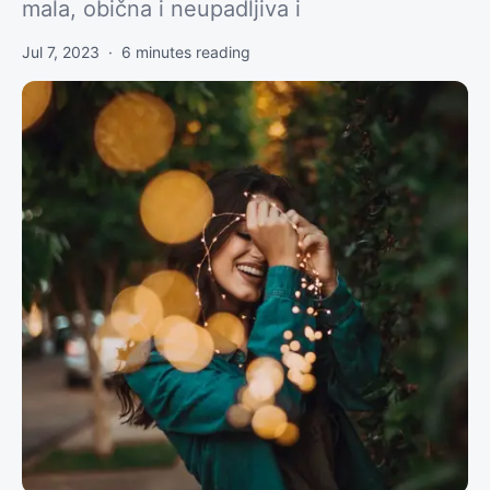
mala, obična i neupadljiva i
Jul 7, 2023
·
6
minutes reading