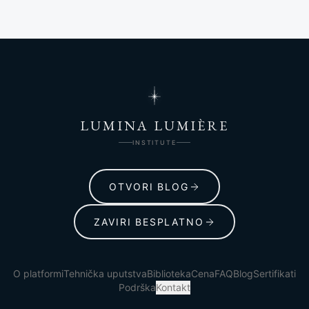
LUMINA LUMIÈRE
INSTITUTE
OTVORI BLOG
ZAVIRI BESPLATNO
O platformi
Tehnička uputstva
Biblioteka
Cena
FAQ
Blog
Sertifikati
Podrška
Kontakt