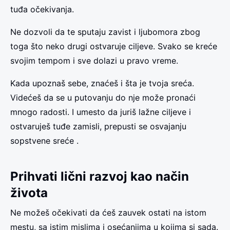
tuđa očekivanja.
Ne dozvoli da te sputaju zavist i ljubomora zbog
toga što neko drugi ostvaruje ciljeve. Svako se kreće
svojim tempom i sve dolazi u pravo vreme.
Kada upoznaš sebe, znaćeš i šta je tvoja sreća.
Videćeš da se u putovanju do nje može pronaći
mnogo radosti. I umesto da juriš lažne ciljeve i
ostvaruješ tuđe zamisli, prepusti se osvajanju
sopstvene sreće .
Prihvati lični razvoj kao način
života
Ne možeš očekivati da ćeš zauvek ostati na istom
mestu, sa istim mislima i osećanjima u kojima si sada.