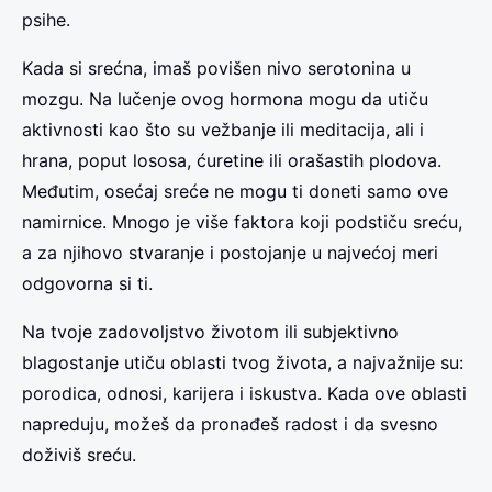
psihe.
Kada si srećna, imaš povišen nivo serotonina u
mozgu. Na lučenje ovog hormona mogu da utiču
aktivnosti kao što su vežbanje ili meditacija, ali i
hrana, poput lososa, ćuretine ili orašastih plodova.
Međutim, osećaj sreće ne mogu ti doneti samo ove
namirnice. Mnogo je više faktora koji podstiču sreću,
a za njihovo stvaranje i postojanje u najvećoj meri
odgovorna si ti.
Na tvoje zadovoljstvo životom ili subjektivno
blagostanje utiču oblasti tvog života, a najvažnije su:
porodica, odnosi, karijera i iskustva. Kada ove oblasti
napreduju, možeš da pronađeš radost i da svesno
doživiš sreću.