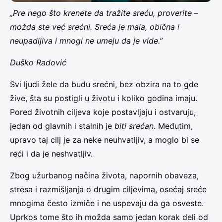
„Pre nego što krenete da tražite sreću, proverite –
možda ste već srećni. Sreća je mala, obična i
neupadljiva i mnogi ne umeju da je vide.”
Duško Radović
Svi ljudi žele da budu srećni, bez obzira na to gde
žive, šta su postigli u životu i koliko godina imaju.
Pored životnih ciljeva koje postavljaju i ostvaruju,
jedan od glavnih i stalnih je
biti srećan
. Međutim,
upravo taj cilj je za neke neuhvatljiv, a moglo bi se
reći i da je neshvatljiv.
Zbog užurbanog načina života, napornih obaveza,
stresa i razmišljanja o drugim ciljevima, osećaj sreće
mnogima često izmiče i ne uspevaju da ga osveste.
Uprkos tome što ih možda samo jedan korak deli od