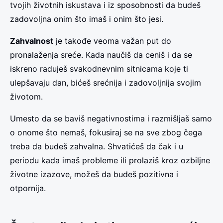
tvojih životnih iskustava i iz sposobnosti da budeš
zadovoljna onim što imaš i onim što jesi.
Zahvalnost
je takođe veoma važan put do
pronalaženja sreće. Kada naučiš da ceniš i da se
iskreno raduješ svakodnevnim sitnicama koje ti
ulepšavaju dan, bićeš srećnija i zadovoljnija svojim
životom.
Umesto da se baviš negativnostima i razmišljaš samo
o onome što nemaš, fokusiraj se na sve zbog čega
treba da budeš zahvalna. Shvatićeš da čak i u
periodu kada imaš probleme ili prolaziš kroz ozbiljne
životne izazove, možeš da budeš pozitivna i
otpornija.