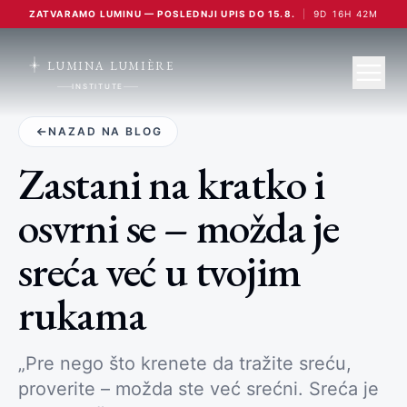
ZATVARAMO LUMINU — POSLEDNJI UPIS DO 15.8.
|
9
D
16
H
42
M
LUMINA LUMIÈRE
INSTITUTE
NAZAD NA BLOG
Zastani na kratko i
osvrni se – možda je
sreća već u tvojim
rukama
„Pre nego što krenete da tražite sreću,
proverite – možda ste već srećni. Sreća je