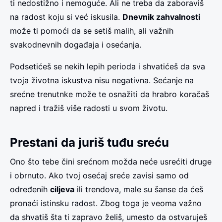
ti nedostižno i nemoguće. Ali ne treba da zaboraviš
na radost koju si već iskusila.
Dnevnik zahvalnosti
može ti pomoći da se setiš malih, ali važnih
svakodnevnih događaja i osećanja.
Podsetićeš se nekih lepih perioda i shvatićeš da sva
tvoja životna iskustva nisu negativna. Sećanje na
srećne trenutnke može te osnažiti da hrabro koračaš
napred i tražiš više radosti u svom životu.
Prestani da juriš tuđu sreću
Ono što tebe čini srećnom možda neće usrećiti druge
i obrnuto. Ako tvoj osećaj sreće zavisi samo od
određenih
ciljeva
ili trendova, male su šanse da ćeš
pronaći istinsku radost. Zbog toga je veoma važno
da shvatiš šta ti zapravo želiš, umesto da ostvaruješ