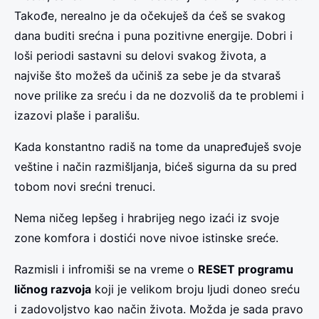
Takođe, nerealno je da očekuješ da ćeš se svakog
dana buditi srećna i puna pozitivne energije. Dobri i
loši periodi sastavni su delovi svakog života, a
najviše što možeš da učiniš za sebe je da stvaraš
nove prilike za sreću i da ne dozvoliš da te problemi i
izazovi plaše i parališu.
Kada konstantno radiš na tome da unapređuješ svoje
veštine i način razmišljanja, bićeš sigurna da su pred
tobom novi srećni trenuci.
Nema ničeg lepšeg i hrabrijeg nego izaći iz svoje
zone komfora i dostići nove nivoe istinske sreće.
Razmisli i infromiši se na vreme o
RESET programu
ličnog razvoja
koji je velikom broju ljudi doneo sreću
i zadovoljstvo kao način života. Možda je sada pravo