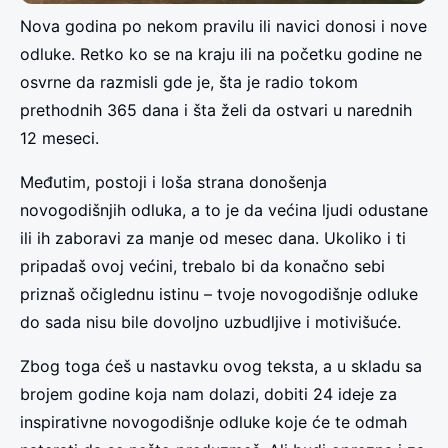
Nova godina po nekom pravilu ili navici donosi i nove
odluke. Retko ko se na kraju ili na početku godine ne
osvrne da razmisli gde je, šta je radio tokom
prethodnih 365 dana i šta želi da ostvari u narednih
12 meseci.
Međutim, postoji i loša strana donošenja
novogodišnjih odluka, a to je da većina ljudi odustane
ili ih zaboravi za manje od mesec dana. Ukoliko i ti
pripadaš ovoj većini, trebalo bi da konačno sebi
priznaš očiglednu istinu – tvoje novogodišnje odluke
do sada nisu bile dovoljno uzbudljive i motivišuće.
Zbog toga ćeš u nastavku ovog teksta, a u skladu sa
brojem godine koja nam dolazi, dobiti 24 ideje za
inspirativne novogodišnje odluke koje će te odmah