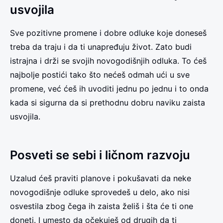
usvojila
Sve pozitivne promene i dobre odluke koje doneseš
treba da traju i da ti unapređuju život. Zato budi
istrajna i drži se svojih novogodišnjih odluka. To ćeš
najbolje postići tako što nećeš odmah ući u sve
promene, već ćeš ih uvoditi jednu po jednu i to onda
kada si sigurna da si prethodnu dobru naviku zaista
usvojila.
Posveti se sebi i ličnom razvoju
Uzalud ćeš praviti planove i pokušavati da neke
novogodišnje odluke sprovedeš u delo, ako nisi
osvestila zbog čega ih zaista želiš i šta će ti one
doneti. I umesto da očekuješ od drugih da ti