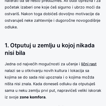
naterati da se nešto preduzmeš. Ali budi oprezna i za
početak izaberi one koje ćeš sigurno i ubrzo moći da
ostvariš. Nakon toga dobićeš dovoljno motivacije da
ostvaruješ neke zahtevnije i dugoročne novogodišnje
odluke.
1. Otputuj u zemlju u kojoj nikada
nisi bila
Jedna od najvećih mogućnosti za učenje i
lični rast
nalazi se u otkrivanju novih kultura i lokacija sa
kojima se do sada nisi upoznala i o kojima možda
ništa nisi znala. Kada doneseš odluku da otputuješ
sama u neku zemlju prvi put, napravićeš veliki iskorak
iz svoje
zone komfora
.