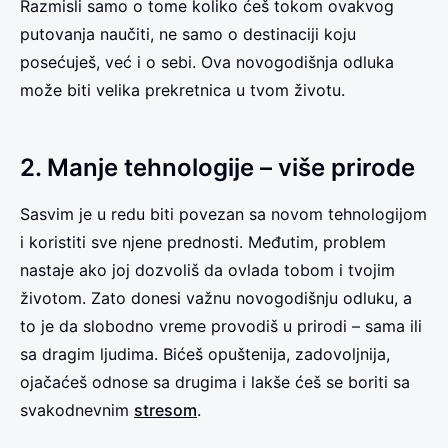
Razmisli samo o tome koliko ćeš tokom ovakvog
putovanja naučiti, ne samo o destinaciji koju
posećuješ, već i o sebi. Ova novogodišnja odluka
može biti velika prekretnica u tvom životu.
2. Manje tehnologije – više prirode
Sasvim je u redu biti povezan sa novom tehnologijom
i koristiti sve njene prednosti. Međutim, problem
nastaje ako joj dozvoliš da ovlada tobom i tvojim
životom. Zato donesi važnu novogodišnju odluku, a
to je da slobodno vreme provodiš u prirodi – sama ili
sa dragim ljudima. Bićeš opuštenija, zadovoljnija,
ojačaćeš odnose sa drugima i lakše ćeš se boriti sa
svakodnevnim
stresom
.