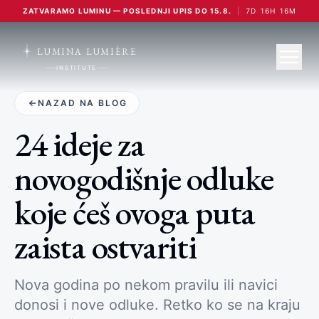
ZATVARAMO LUMINU — POSLEDNJI UPIS DO 15.8.
|
7
D
16
H
16
M
LUMINA LUMIÈRE
INSTITUTE
NAZAD NA BLOG
24 ideje za
novogodišnje odluke
koje ćeš ovoga puta
zaista ostvariti
Nova godina po nekom pravilu ili navici
donosi i nove odluke. Retko ko se na kraju