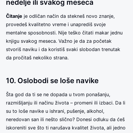
nedelje ili svakog meseca
Čitanje
je odličan način da stekneš novo znanje,
provedeš kvalitetno vreme i unaprediš svoje
mentalne sposobnosti. Nije teško čitati makar jednu
knjigu svakog meseca. Važno je da za početak
stvoriš naviku i da koristiš svaki slobodan trenutak
da pročitaš nekoliko strana.
10. Oslobodi se loše navike
Šta god da ti se ne dopada u tvom ponašanju,
razmišljanju ili načinu života – promeni ili izbaci. Da li
su to loše navike u ishrani, pušenje, alkohol,
neredovan san ili nešto slično? Donesi odluku da ćeš
iskoreniti sve što ti narušava kvalitet života, ali jedno