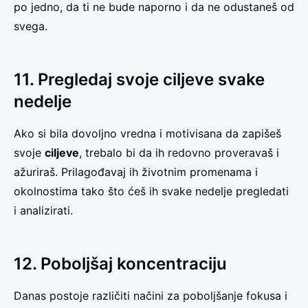
po jedno, da ti ne bude naporno i da ne odustaneš od
svega.
11. Pregledaj svoje ciljeve svake
nedelje
Ako si bila dovoljno vredna i motivisana da zapišeš
svoje
ciljeve
, trebalo bi da ih redovno proveravaš i
ažuriraš. Prilagođavaj ih životnim promenama i
okolnostima tako što ćeš ih svake nedelje pregledati
i analizirati.
12. Poboljšaj koncentraciju
Danas postoje različiti načini za poboljšanje fokusa i