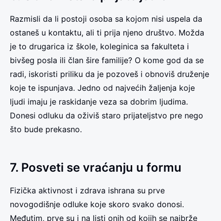
Razmisli da li postoji osoba sa kojom nisi uspela da
ostaneš u kontaktu, ali ti prija njeno društvo. Možda
je to drugarica iz škole, koleginica sa fakulteta i
bivšeg posla ili član šire familije? O kome god da se
radi, iskoristi priliku da je pozoveš i obnoviš druženje
koje te ispunjava. Jedno od najvećih žaljenja koje
ljudi imaju je raskidanje veza sa dobrim ljudima.
Donesi odluku da oživiš staro prijateljstvo pre nego
što bude prekasno.
7. Posveti se vraćanju u formu
Fizička aktivnost i zdrava ishrana su prve
novogodišnje odluke koje skoro svako donosi.
Međutim, prve su i na listi onih od kojih se najbrže