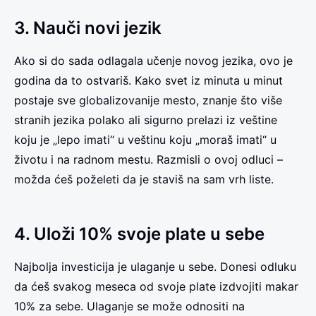
3. Nauči novi jezik
Ako si do sada odlagala učenje novog jezika, ovo je
godina da to ostvariš. Kako svet iz minuta u minut
postaje sve globalizovanije mesto, znanje što više
stranih jezika polako ali sigurno prelazi iz veštine
koju je „lepo imati“ u veštinu koju „moraš imati“ u
životu i na radnom mestu. Razmisli o ovoj odluci –
možda ćeš poželeti da je staviš na sam vrh liste.
4. Uloži 10% svoje plate u sebe
Najbolja investicija je ulaganje u sebe. Donesi odluku
da ćeš svakog meseca od svoje plate izdvojiti makar
10% za sebe. Ulaganje se može odnositi na