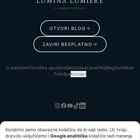
LUMINA LUMIÈRE
INSTITUTE
OTVORI BLOG
ZAVIRI BESPLATNO
O platformi
Tehnička uputstva
Biblioteka
Cena
FAQ
Blog
Sertifikati
Podrška
Kontakt
Uslovi korišćenja
Politika privatnosti
Koristimo samo obavezne kolačiće da bi sajt radio. Uz tvoju
dozvolu uključićemo i
Google analitičke
kolačiće radi merenja
© 2026 Lumina Lumiere Institute