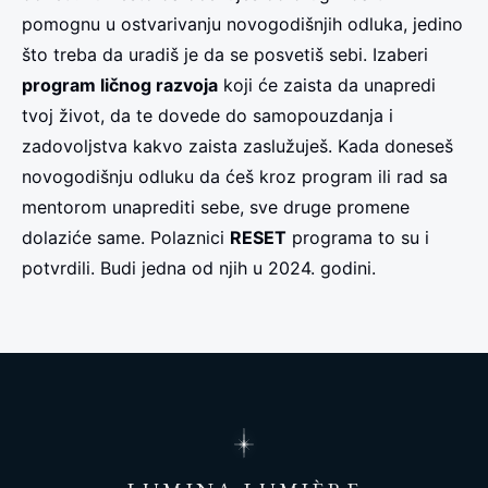
pomognu u ostvarivanju novogodišnjih odluka, jedino
što treba da uradiš je da se posvetiš sebi. Izaberi
program ličnog razvoja
koji će zaista da unapredi
tvoj život, da te dovede do samopouzdanja i
zadovoljstva kakvo zaista zaslužuješ. Kada doneseš
novogodišnju odluku da ćeš kroz program ili rad sa
mentorom unaprediti sebe, sve druge promene
dolaziće same. Polaznici
RESET
programa to su i
potvrdili. Budi jedna od njih u 2024. godini.