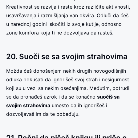
Kreativnost se razvija i raste kroz različite aktivnosti,
usavršavanja i razmišljanja van okvira. Odluči da ćeš
u narednoj godini iskočiti iz svoje kutije, odnosno
zone komfora koja ti ne dozvoljava da rasteš.
20. Suoči se sa svojim strahovima
Možda ćeš donošenjem nekih drugih novogodišnjih
odluka pokušati da ignorišeš svoj strah i nesigurnost
koji su u vezi sa nekim osećanjima. Međutim, potrudi
se da pronađeš uzrok i da se konačno
suočiš sa
svojim strahovima
umesto da ih ignorišeš i
dozvoljavaš im da te pobeđuju.
21. Počni da pišeš knjigu ili priče o