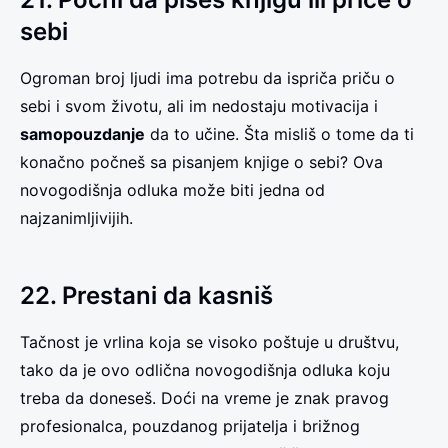
sebi
Ogroman broj ljudi ima potrebu da ispriča priču o
sebi i svom životu, ali im nedostaju motivacija i
samopouzdanje
da to učine. Šta misliš o tome da ti
konačno počneš sa pisanjem knjige o sebi? Ova
novogodišnja odluka može biti jedna od
najzanimljivijih.
22. Prestani da kasniš
Tačnost je vrlina koja se visoko poštuje u društvu,
tako da je ovo odlična novogodišnja odluka koju
treba da doneseš. Doći na vreme je znak pravog
profesionalca, pouzdanog prijatelja i brižnog