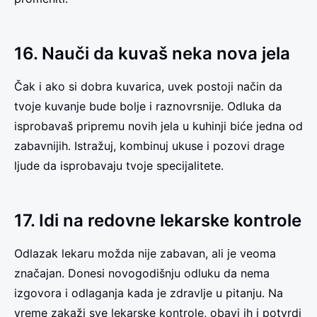
16. Nauči da kuvaš neka nova jela
Čak i ako si dobra kuvarica, uvek postoji način da
tvoje kuvanje bude bolje i raznovrsnije. Odluka da
isprobavaš pripremu novih jela u kuhinji biće jedna od
zabavnijih. Istražuj, kombinuj ukuse i pozovi drage
ljude da isprobavaju tvoje specijalitete.
17. Idi na redovne lekarske kontrole
Odlazak lekaru možda nije zabavan, ali je veoma
značajan. Donesi novogodišnju odluku da nema
izgovora i odlaganja kada je zdravlje u pitanju. Na
vreme zakaži sve lekarske kontrole, obavi ih i potvrdi