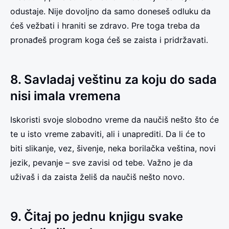
odustaje. Nije dovoljno da samo doneseš odluku da
ćeš vežbati i hraniti se zdravo. Pre toga treba da
pronađeš program koga ćeš se zaista i pridržavati.
8. Savladaj veštinu za koju do sada
nisi imala vremena
Iskoristi svoje slobodno vreme da naučiš nešto što će
te u isto vreme zabaviti, ali i unaprediti. Da li će to
biti slikanje, vez, šivenje, neka borilačka veština, novi
jezik, pevanje – sve zavisi od tebe. Važno je da
uživaš i da zaista želiš da naučiš nešto novo.
9. Čitaj po jednu knjigu svake