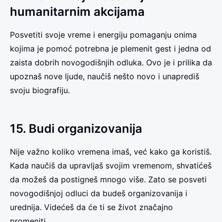
humanitarnim akcijama
Posvetiti svoje vreme i energiju pomaganju onima
kojima je pomoć potrebna je plemenit gest i jedna od
zaista dobrih novogodišnjih odluka. Ovo je i prilika da
upoznaš nove ljude, naučiš nešto novo i unaprediš
svoju biografiju.
15. Budi organizovanija
Nije važno koliko vremena imaš, već kako ga koristiš.
Kada naučiš da upravljaš svojim vremenom, shvatićeš
da možeš da postigneš mnogo više. Zato se posveti
novogodišnjoj odluci da budeš organizovanija i
urednija. Videćeš da će ti se život značajno
promeniti.