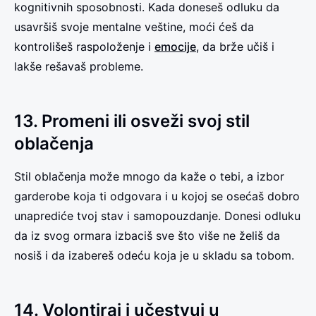
kognitivnih sposobnosti. Kada doneseš odluku da
usavršiš svoje mentalne veštine, moći ćeš da
kontrolišeš raspoloženje i
emocije
, da brže učiš i
lakše rešavaš probleme.
13. Promeni ili osveži svoj stil
oblačenja
Stil oblačenja može mnogo da kaže o tebi, a izbor
garderobe koja ti odgovara i u kojoj se osećaš dobro
unaprediće tvoj stav i samopouzdanje. Donesi odluku
da iz svog ormara izbaciš sve što više ne želiš da
nosiš i da izabereš odeću koja je u skladu sa tobom.
14. Volontiraj i učestvuj u