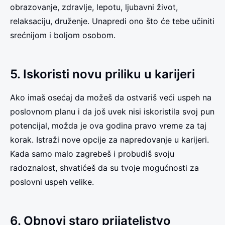
obrazovanje, zdravlje, lepotu, ljubavni život,
relaksaciju, druženje. Unapredi ono što će tebe učiniti
srećnijom i boljom osobom.
5. Iskoristi novu priliku u karijeri
Ako imaš osećaj da možeš da ostvariš veći uspeh na
poslovnom planu i da još uvek nisi iskoristila svoj pun
potencijal, možda je ova godina pravo vreme za taj
korak. Istraži nove opcije za napredovanje u karijeri.
Kada samo malo zagrebeš i probudiš svoju
radoznalost, shvatićeš da su tvoje mogućnosti za
poslovni uspeh velike.
6. Obnovi staro prijateljstvo